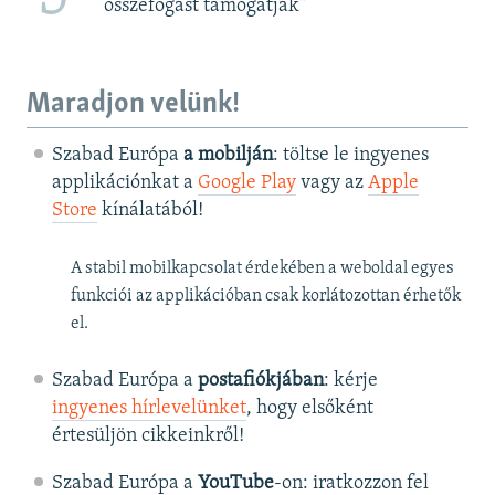
összefogást támogatják”
Maradjon velünk!
Szabad Európa
a mobilján
: töltse le ingyenes
applikációnkat a
Google Play
vagy az
Apple
Store
kínálatából!
A stabil mobilkapcsolat érdekében a weboldal egyes
funkciói az applikációban csak korlátozottan érhetők
el.
Szabad Európa a
postafiókjában
: kérje
ingyenes hírlevelünket
, hogy elsőként
értesüljön cikkeinkről!
Szabad Európa a
YouTube
-on: iratkozzon fel