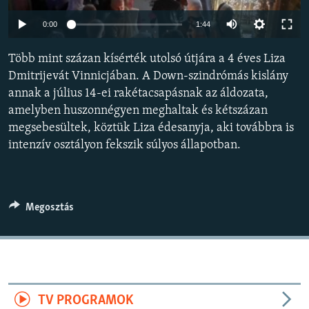
EURÓPAI UNIÓ
Auto
0:00
1:44
VILÁG
240p
Több mint százan kísérték utolsó útjára a 4 éves Liza
KLÍMAVÁLTOZÁS
360p
Dmitrijevát Vinnicjában. A Down-szindrómás kislány
A MÚLT TANULSÁGAI
annak a július 14-ei rakétacsapásnak az áldozata,
480p
Auto
240p
360p
480p
amelyben huszonnégyen meghaltak és kétszázan
720p
KÖVESSEN MINKET!
megsebesültek, köztük Liza édesanyja, aki továbbra is
720p
1080p
1080p
intenzív osztályon fekszik súlyos állapotban.
Valamennyi RFE/RL weboldal
Megosztás
TV PROGRAMOK