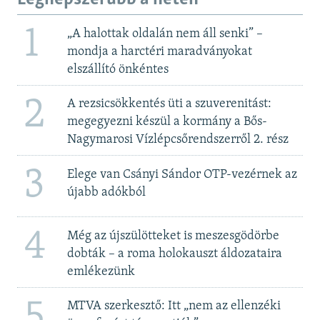
1
„A halottak oldalán nem áll senki” –
mondja a harctéri maradványokat
elszállító önkéntes
2
A rezsicsökkentés üti a szuverenitást:
megegyezni készül a kormány a Bős-
Nagymarosi Vízlépcsőrendszerről 2. rész
3
Elege van Csányi Sándor OTP-vezérnek az
újabb adókból
4
Még az újszülötteket is meszesgödörbe
dobták – a roma holokauszt áldozataira
emlékezünk
5
MTVA szerkesztő: Itt „nem az ellenzéki