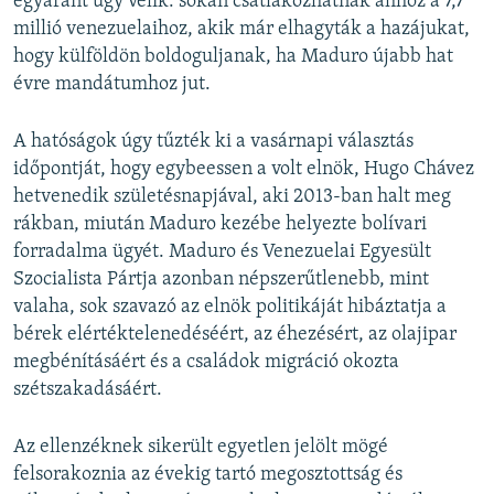
egyaránt úgy vélik: sokan csatlakozhatnak ahhoz a 7,7
millió venezuelaihoz, akik már elhagyták a hazájukat,
hogy külföldön boldoguljanak, ha Maduro újabb hat
évre mandátumhoz jut.
A hatóságok úgy tűzték ki a vasárnapi választás
időpontját, hogy egybeessen a volt elnök, Hugo Chávez
hetvenedik születésnapjával, aki 2013-ban halt meg
rákban, miután Maduro kezébe helyezte bolívari
forradalma ügyét. Maduro és Venezuelai Egyesült
Szocialista Pártja azonban népszerűtlenebb, mint
valaha, sok szavazó az elnök politikáját hibáztatja a
bérek elértéktelenedéséért, az éhezésért, az olajipar
megbénításáért és a családok migráció okozta
szétszakadásáért.
Az ellenzéknek sikerült egyetlen jelölt mögé
felsorakoznia az évekig tartó megosztottság és