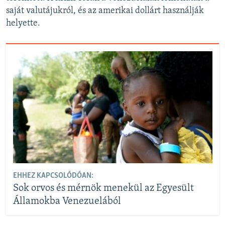
saját valutájukról, és az amerikai dollárt használják
helyette.
EHHEZ KAPCSOLÓDÓAN:
Sok orvos és mérnök menekül az Egyesült
Államokba Venezuelából