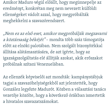
Amikor Maduro végül előállt, hogy megünnepelje az
eredményt, konkrétan meg nem nevezett külföldi
ellenségeket vádolt azzal, hogy megpróbálták
meghekkelni a szavazórendszert.
„Nem ez az első eset, amikor megpróbálják megzavarni
a köztársaság békéjét”
– mondta több száz támogatója
előtt az elnöki palotában. Nem szolgált bizonyítékkal
állítása alátámasztására, de azt ígérte, hogy az
igazságszolgáltatás elé állítják azokat, akik erőszakot
próbálnak szítani Venezuelában.
Az ellenzék képviselői azt mondták: kampánystábjuk
tagjai a szavazóhelyiségekből azt jelentették, hogy
González legyőzte Madurót. Közben a választási tanács
vezetője közölte, hogy a következő órákban ismertetik
a hivatalos szavazatszámokat.