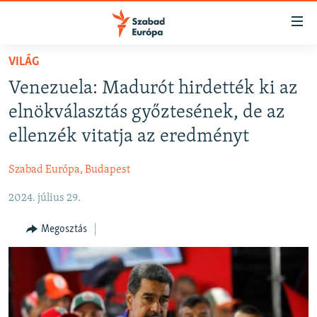
Akadálymentes
mód
Ugrás
VILÁG
a
NAPIRENDEN
Venezuela: Madurót hirdették ki az
fő
AKTUÁLIS
oldalra
elnökválasztás győztesének, de az
FELIRATKOZÁS
PODCASTOK
Ugrás
ellenzék vitatja az eredményt
a
VIDEÓK
tartalomjegyzékre
Szabad Európa, Budapest
Spotify
ELEMZŐ
Ugrás
a
2024. július 29.
NER15
Feliratkozás
keresésre
SZABADON
Megosztás
TÁRSADALOM
DEMOKRÁCIA
A PÉNZ NYOMÁBAN