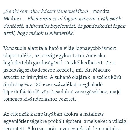
„Senki sem akar káoszt Venezuelában
– mondta
Maduro.
– Elismerem és el fogom ismerni a választók
döntését, a hivatalos bejelentést, és gondoskodni fogok
arról, hogy mások is elismerjék.”
Venezuela alatt található a világ legnagyobb ismert
olajtartaléka, az ország egykor Latin-Amerika
legfejlettebb gazdaságával büszkélkedhetett. De a
gazdaság szabadesésbe kezdett, miután Maduro
átvette az irányítást. A zuhanó olajárak, a széles körű
áruhiány és a 130 ezer százalékot meghaladó
hiperinfláció először társadalmi zavargásokhoz, majd
tömeges kivándorláshoz vezetett.
Az ellenzék kampányában azokra a hatalmas
egyenlőtlenségekre próbált építeni, amelyeket a válság
teremtett. A krízis során a venezuelaiak lemondtak a