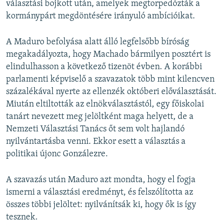
választási bojkott után, amelyek megtorpedózták a
kormánypárt megdöntésére irányuló ambícióikat.
A Maduro befolyása alatt álló legfelsőbb bíróság
megakadályozta, hogy Machado bármilyen posztért is
elindulhasson a következő tizenöt évben. A korábbi
parlamenti képviselő a szavazatok több mint kilencven
százalékával nyerte az ellenzék októberi előválasztását.
Miután eltiltották az elnökválasztástól, egy főiskolai
tanárt nevezett meg jelöltként maga helyett, de a
Nemzeti Választási Tanács őt sem volt hajlandó
nyilvántartásba venni. Ekkor esett a választás a
politikai újonc Gonzálezre.
A szavazás után Maduro azt mondta, hogy el fogja
ismerni a választási eredményt, és felszólította az
összes többi jelöltet: nyilvánítsák ki, hogy ők is így
tesznek.