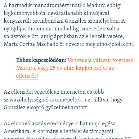
A harmadik mandátumáért induló Maduro eddigi
legkeményebb és legváratlanabb kihívójával
kényszerült szembenézni González személyében. A
nyugdíjas diplomata mindaddig ismeretlen volt a
választók előtt, amíg áprilisban az ellenzék vezére,
María Corina Machado őt nevezte meg elnökjelöltként.
Ehhez kapcsolódóan:
Venezuela választ: folytassa
Maduro, vagy 25 év után kapjon esélyt az
ellenzék?
Az ellenzéki vezetők az interneten és több
szavazóhelyiségnél is ünnepeltek, azt állítva, hogy
González elsöprő győzelmet aratott.
Az elnökválasztás eredménye kihat majd egész
Amerikára. A kormány ellenfelei és támogatói