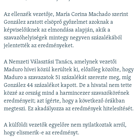
Az ellenzék vezetője, María Corina Machado szerint
González aratott elsöprő győzelmet azoknak a
képviselőiknek az elmondása alapján, akik a
szavazóhelyiségek mintegy negyven százalékából
jelentették az eredményeket.
A Nemzeti Választási Tanács, amelynek vezetői
Maduro hívei közül kerültek ki, előzőleg közölte, hogy
Maduro a szavazatok 51 százalékát szerezte meg, míg
González 44 százalékot kapott. De a hivatal nem tette
közzé az ország mind a harmincezer szavazókörének
eredményeit; azt ígérte, hogy a következő órákban
megteszi. Ez akadályozza az eredmények hitelesítését.
A külföldi vezetők egyelőre nem nyilatkoztak arról,
hogy elismerik-e az eredményt.