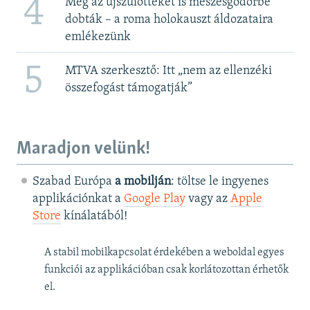
4
Még az újszülötteket is meszesgödörbe
dobták – a roma holokauszt áldozataira
emlékezünk
5
MTVA szerkesztő: Itt „nem az ellenzéki
összefogást támogatják”
Maradjon velünk!
Szabad Európa
a mobilján
: töltse le ingyenes
applikációnkat a
Google Play
vagy az
Apple
Store
kínálatából!
A stabil mobilkapcsolat érdekében a weboldal egyes
funkciói az applikációban csak korlátozottan érhetők
el.