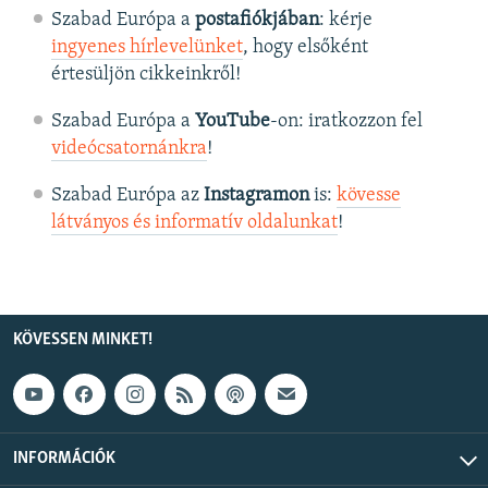
Szabad Európa a
postafiókjában
: kérje
ingyenes hírlevelünket
, hogy elsőként
értesüljön cikkeinkről!
Szabad Európa a
YouTube
-on: iratkozzon fel
videócsatornánkra
!
Szabad Európa az
Instagramon
is:
kövesse
látványos és informatív oldalunkat
! ​
KÖVESSEN MINKET!
INFORMÁCIÓK