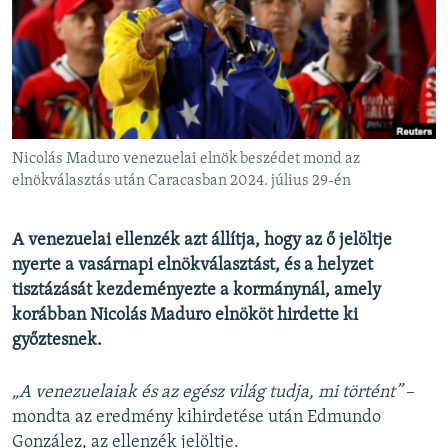
EURÓPAI UNIÓ
VILÁG
KLÍMAVÁLTOZÁS
A MÚLT TANULSÁGAI
Nicolás Maduro venezuelai elnök beszédet mond az
KÖVESSEN MINKET!
elnökválasztás után Caracasban 2024. július 29-én
A venezuelai ellenzék azt állítja, hogy az ő jelöltje
nyerte a vasárnapi elnökválasztást, és a helyzet
Valamennyi RFE/RL weboldal
tisztázását kezdeményezte a kormánynál, amely
korábban Nicolás Maduro elnököt hirdette ki
győztesnek.
„A venezuelaiak és az egész világ tudja, mi történt”
–
mondta az eredmény kihirdetése után Edmundo
González, az ellenzék jelöltje.