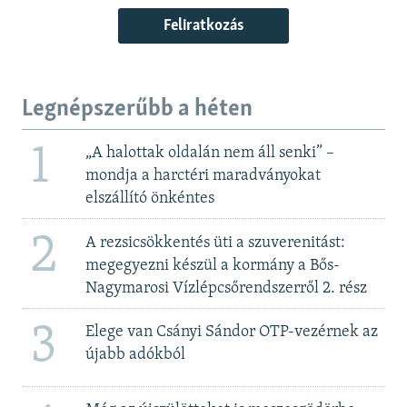
Feliratkozás
Legnépszerűbb a héten
1
„A halottak oldalán nem áll senki” –
mondja a harctéri maradványokat
elszállító önkéntes
2
A rezsicsökkentés üti a szuverenitást:
megegyezni készül a kormány a Bős-
Nagymarosi Vízlépcsőrendszerről 2. rész
3
Elege van Csányi Sándor OTP-vezérnek az
újabb adókból