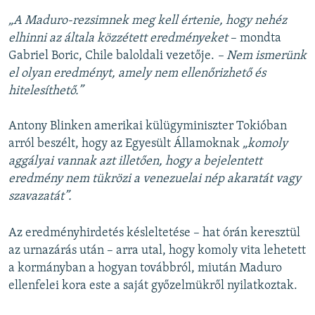
„A Maduro-rezsimnek meg kell értenie, hogy nehéz
elhinni az általa közzétett eredményeket
– mondta
Gabriel Boric, Chile baloldali vezetője.
– Nem ismerünk
el olyan eredményt, amely nem ellenőrizhető és
hitelesíthető.”
Antony Blinken amerikai külügyminiszter Tokióban
arról beszélt, hogy az Egyesült Államoknak
„komoly
aggályai vannak azt illetően, hogy a bejelentett
eredmény nem tükrözi a venezuelai nép akaratát vagy
szavazatát”.
Az eredményhirdetés késleltetése – hat órán keresztül
az urnazárás után – arra utal, hogy komoly vita lehetett
a kormányban a hogyan továbbról, miután Maduro
ellenfelei kora este a saját győzelmükről nyilatkoztak.