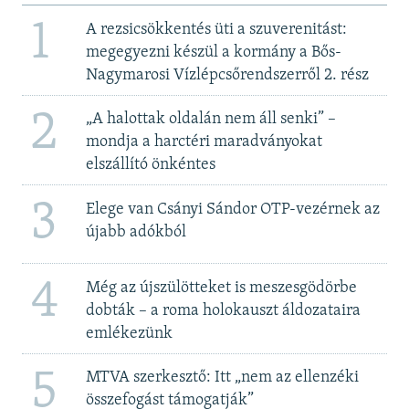
1
A rezsicsökkentés üti a szuverenitást:
megegyezni készül a kormány a Bős-
Nagymarosi Vízlépcsőrendszerről 2. rész
2
„A halottak oldalán nem áll senki” –
mondja a harctéri maradványokat
elszállító önkéntes
3
Elege van Csányi Sándor OTP-vezérnek az
újabb adókból
4
Még az újszülötteket is meszesgödörbe
dobták – a roma holokauszt áldozataira
emlékezünk
5
MTVA szerkesztő: Itt „nem az ellenzéki
összefogást támogatják”