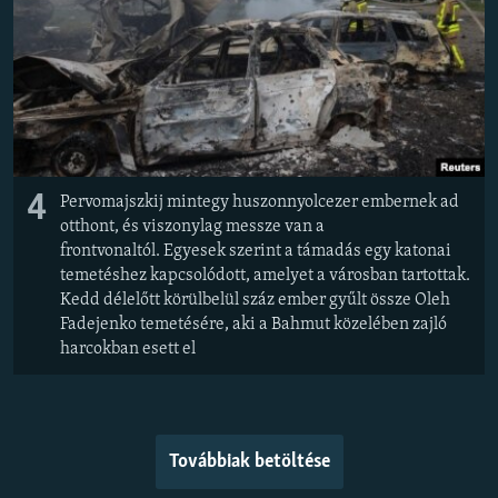
4
Pervomajszkij mintegy huszonnyolcezer embernek ad
otthont, és viszonylag messze van a
frontvonaltól. Egyesek szerint a támadás egy katonai
temetéshez kapcsolódott, amelyet a városban tartottak.
Kedd délelőtt körülbelül száz ember gyűlt össze Oleh
Fadejenko temetésére, aki a Bahmut közelében zajló
harcokban esett el
Továbbiak betöltése