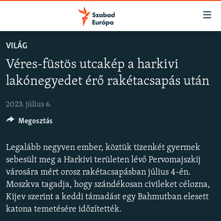
Akadálymentes
mód
Ugrás
VILÁG
a
NAPIRENDEN
Véres-füstös utcakép a harkivi
fő
AKTUÁLIS
oldalra
lakónegyedet érő rakétacsapás után
FELIRATKOZÁS
PODCASTOK
Ugrás
a
2023. július 6.
VIDEÓK
tartalomjegyzékre
Spotify
Megosztás
ELEMZŐ
Ugrás
a
NER15
Legalább negyven ember, köztük tizenkét gyermek
Feliratkozás
keresésre
SZABADON
sebesült meg a Harkivi területen lévő Pervomajszkij
városára mért orosz rakétacsapásban július 4-én.
TÁRSADALOM
Moszkva tagadja, hogy szándékosan civileket célozna,
DEMOKRÁCIA
Kijev szerint a keddi támadást egy Bahmutban elesett
katona temetésére időzítették.
A PÉNZ NYOMÁBAN