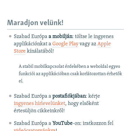
Maradjon velünk!
Szabad Európa
a mobilján
: töltse le ingyenes
applikációnkat a
Google Play
vagy az
Apple
Store
kínálatából!
A stabil mobilkapcsolat érdekében a weboldal egyes
funkciói az applikációban csak korlátozottan érhetők
el.
Szabad Európa a
postafiókjában
: kérje
ingyenes hírlevelünket
, hogy elsőként
értesüljön cikkeinkről!
Szabad Európa a
YouTube
-on: iratkozzon fel
videócsatornánkra
!