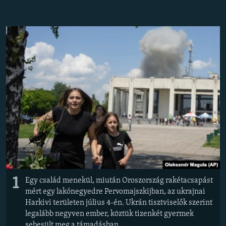
EURÓPAI UNIÓ
VILÁG
KLÍMAVÁLTOZÁS
A MÚLT TANULSÁGAI
KÖVESSEN MINKET!
Valamennyi RFE/RL weboldal
1
Egy család menekül, miután Oroszország rakétacsapást
mért egy lakónegyedre Pervomajszkijban, az ukrajnai
Harkivi területen július 4-én. Ukrán tisztviselők szerint
legalább negyven ember, köztük tizenkét gyermek
sebesült meg a támadásban