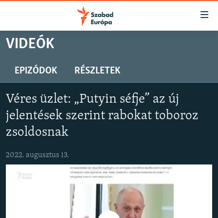
Akadálymentes
mód
Ugrás
VIDEÓK
a
NAPIRENDEN
fő
AKTUÁLIS
EPIZÓDOK
RÉSZLETEK
oldalra
PODCASTOK
Ugrás
Véres üzlet: „Putyin séfje” az új
a
VIDEÓK
tartalomjegyzékre
jelentések szerint rabokat toboroz
ELEMZŐ
Ugrás
zsoldosnak
a
NER15
keresésre
2022. augusztus 13.
SZABADON
TÁRSADALOM
DEMOKRÁCIA
A PÉNZ NYOMÁBAN