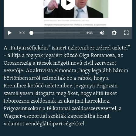
Jelenleg nincs elérhető tartalom
EURÓPAI UNIÓ
VILÁG
KLÍMAVÁLTOZÁS
Auto
0:00
4:33
A MÚLT TANULSÁGAI
240p
A „Putyin séfjeként” ismert üzletember „vérrel üzletel”
360p
KÖVESSEN MINKET!
– állítja a foglyok jogaiért küzdő Olga Romanova, az
Oroszország a rácsok mögött nevű civil szervezet
480p
Auto
240p
360p
480p
vezetője. Az aktivista elmondta, hogy legalább három
720p
börtönben arról számoltak be a rabok, hogy a
720p
1080p
Valamennyi RFE/RL weboldal
1080p
Kremlhez kötődő üzletember, Jevgenyij Prigozsin
személyesen látogatta meg őket, hogy elítélteket
toborozzon zsoldosnak az ukrajnai harcokhoz.
Prigozsint sokan a félkatonai zsoldosszervezettel, a
Wagner-csoporttal szokták kapcsolatba hozni,
valamint vendéglátóipari cégekkel.