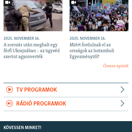
2025. NOVEMBER 16.
2025. NOVEMBER 16.
A sorozás után meghalt egy
Miért fordulnak el az
férfi Ukrajnában – az ügyvéd
országok az Isztambuli
szerint agyonverték
Egyezménytől?
Összes epizód
TV PROGRAMOK
RÁDIÓ PROGRAMOK
KÖVESSEN MINKET!