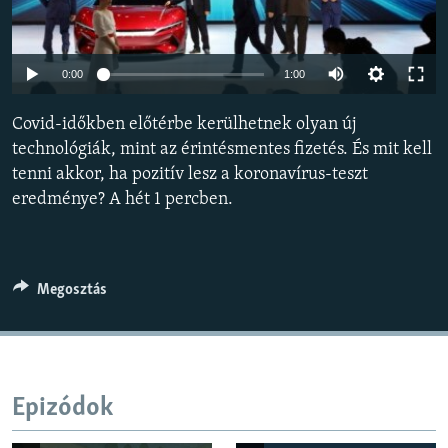
EURÓPAI UNIÓ
VILÁG
Auto
0:00
1:00
KLÍMAVÁLTOZÁS
240p
Covid-időkben előtérbe kerülhetnek olyan új
A MÚLT TANULSÁGAI
360p
technológiák, mint az érintésmentes fizetés. És mit kell
tenni akkor, ha pozitív lesz a koronavírus-teszt
480p
KÖVESSEN MINKET!
Auto
240p
360p
480p
eredménye? A hét 1 percben.
720p
720p
1080p
1080p
Valamennyi RFE/RL weboldal
Megosztás
Epizódok