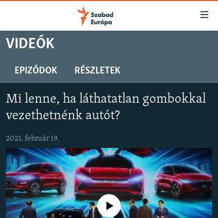
Akadálymentes
mód
Ugrás
VIDEÓK
a
NAPIRENDEN
fő
AKTUÁLIS
EPIZÓDOK
RÉSZLETEK
oldalra
PODCASTOK
Ugrás
Mi lenne, ha láthatatlan gombokkal
a
VIDEÓK
tartalomjegyzékre
vezethetnénk autót?
ELEMZŐ
Ugrás
a
2021. február 19.
NER15
keresésre
SZABADON
TÁRSADALOM
DEMOKRÁCIA
Jelenleg nincs elérhető tartalom
A PÉNZ NYOMÁBAN