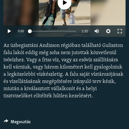
Jelenleg nincs elérhető tartalom
EURÓPAI UNIÓ
VILÁG
KLÍMAVÁLTOZÁS
Auto
0:00
1:32
A MÚLT TANULSÁGAI
240p
Az üzbegisztáni Andizson régióban található Guliszton
360p
KÖVESSEN MINKET!
falu lakói eddig még soha nem jutottak közvetlenül
ivóvízhez. Vagy a friss víz, vagy az esővíz szállítására
480p
Auto
240p
360p
480p
kell várniuk, vagy három kilométert kell gyalogolniuk
720p
a legközelebbi vízkészletig. A falu saját víztározójának
720p
1080p
Valamennyi RFE/RL weboldal
1080p
és vízellátásának megépítésére irányuló terv késik,
miután a kiválasztott vállalkozót és a helyi
tisztviselőket elítélték hűtlen kezelésért.
Megosztás