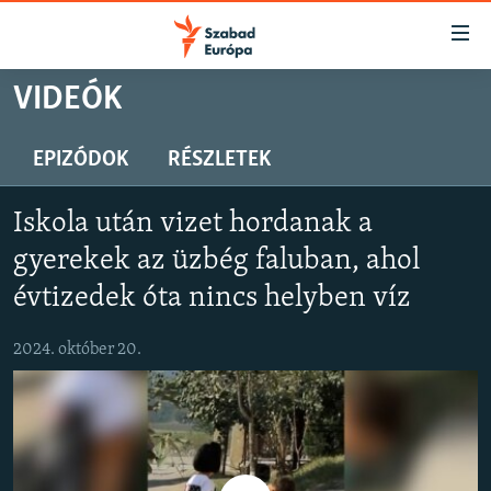
Akadálymentes
mód
Ugrás
VIDEÓK
a
NAPIRENDEN
fő
AKTUÁLIS
EPIZÓDOK
RÉSZLETEK
oldalra
PODCASTOK
Ugrás
Iskola után vizet hordanak a
a
VIDEÓK
tartalomjegyzékre
gyerekek az üzbég faluban, ahol
ELEMZŐ
Ugrás
évtizedek óta nincs helyben víz
a
NER15
keresésre
2024. október 20.
SZABADON
TÁRSADALOM
DEMOKRÁCIA
A PÉNZ NYOMÁBAN