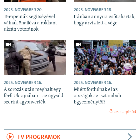
2025. NOVEMBER 20.
2025. NOVEMBER 18.
Terapeuták segítségével
Iránban annyira esőt akartak,
válnak önállóvá a rokkant
hogy árvíz lett a vége
ukrán veteránok
2025. NOVEMBER 16.
2025. NOVEMBER 16.
A sorozás után meghalt egy
Miért fordulnak el az
férfi Ukrajnában – az ügyvéd
országok az Isztambuli
szerint agyonverték
Egyezménytől?
Összes epizód
TV PROGRAMOK