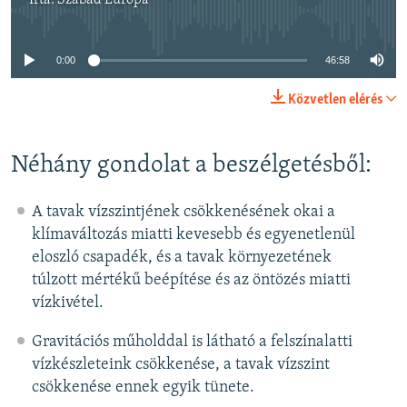
Írta:
Szabad Európa
Jelenleg nincs elérhető tartalom
0:00
46:58
Közvetlen elérés
Néhány gondolat a beszélgetésből:
A tavak vízszintjének csökkenésének okai a
klímaváltozás miatti kevesebb és egyenetlenül
eloszló csapadék, és a tavak környezetének
túlzott mértékű beépítése és az öntözés miatti
vízkivétel.
Gravitációs műholddal is látható a felszínalatti
vízkészleteink csökkenése, a tavak vízszint
csökkenése ennek egyik tünete.