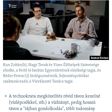
Kun Zoltán(b), Nagy Tavak és Vizes Élőhelyek Szövetsége
elnöke, a Fertő tó barátai Egyesületének elnökségi tagja, és
Réder Ferenc(j) biológusmérnök, fejlesztéspolitikai
szaktanácsadó, a Vízválasztó Tanács tagja
A technokrata megközelítés rövid távon kezelné
(vízlépcsőkkel, stb.) a vízhiányt, pedig hosszú
távon a "tájban gondolkodás", több tudomány