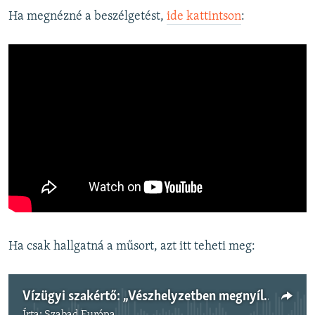
Ha megnézné a beszélgetést,
ide kattintson
:
Ha csak hallgatná a műsort, azt itt teheti meg:
Vízügyi szakértő: „Vészhelyzetben megnyílnak a pénzcsapok, de inkább hosszú távú tervezésre lenne szükség”