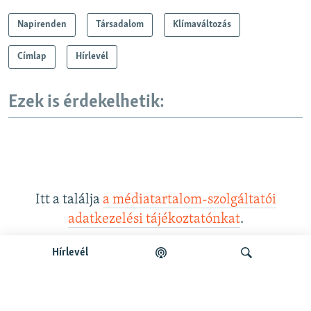
Napirenden
Társadalom
Klímaváltozás
Címlap
Hírlevél
Ezek is érdekelhetik:
Itt a találja
a médiatartalom-szolgáltatói
adatkezelési tájékoztatónkat
.
Hírlevél
Legfrissebb podcastunk: