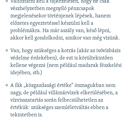
Változtatni kell a tájkezelésen, hogy ne csak
vészhelyzetben megnyíló pénzcsapok
megjelenésekor történjenek lépések, hanem
előzetes egyeztetéssel készülni kell a
problémákra. Ha már aszály van, késő lépni,
akkor kell gondolkodni, amikor van még vizünk.
Van, hogy szükséges a kotrás (akár az ivóvízbázis
védelme érdekében), de ezt is körültekintően
kellene végezni (nem például madarak fészkelési
idejében, stb.)
A fák „közgazdasági értéke” önmagukban nem
nagy, de például villámárvizek elkerülésében, a
vízvisszatartás során felbecsülhetetlen az
értékük: szükséges szemléletváltás ebben a
tekintetben is.