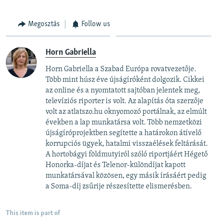
Megosztás
Follow us
Horn Gabriella
Horn Gabriella a Szabad Európa rovatvezetője.
Több mint húsz éve újságíróként dolgozik. Cikkei
az online és a nyomtatott sajtóban jelentek meg,
televíziós riporter is volt. Az alapítás óta szerzője
volt az atlatszo.hu oknyomozó portálnak, az elmúlt
években a lap munkatársa volt. Több nemzetközi
újságíróprojektben segítette a határokon átívelő
korrupciós ügyek, hatalmi visszaélések feltárását. ​
A hortobágyi földmutyiról szóló riportjáért Hégető
Honorka-díjat és Telenor-különdíjat kapott
munkatársával közösen, egy másik írásáért pedig
a Soma-díj zsűrije részesítette elismerésben.
This item is part of