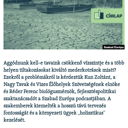
EURÓPAI UNIÓ
VILÁG
KLÍMAVÁLTOZÁS
A MÚLT TANULSÁGAI
KÖVESSEN MINKET!
Aggódnunk kell-e tavaink csökkenő vízszintje és a több
helyen tiltakozásokat kiváltó mederkotrások miatt?
Ezekről a problémákról is kérdeztük Kun Zoltánt, a
Valamennyi RFE/RL weboldal
Nagy Tavak és Vizes Élőhelyek Szövetségének elnöke
és Réder Ferenc biológusmérnök, fejlesztéspolitikai
szaktanácsadót a Szabad Európa podcastjában. A
szakemberek kiemelték a hosszú távú tervezés
fontosságát és a környezeti ügyek
„
holisztikus
”
kezelését.