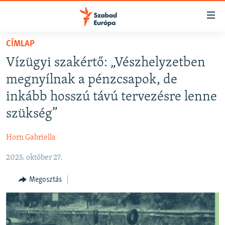
Akadálymentes
mód
Ugrás
CÍMLAP
a
NAPIRENDEN
Vízügyi szakértő: „Vészhelyzetben
fő
AKTUÁLIS
oldalra
megnyílnak a pénzcsapok, de
FELIRATKOZÁS
PODCASTOK
Ugrás
inkább hosszú távú tervezésre lenne
a
VIDEÓK
szükség”
tartalomjegyzékre
Spotify
ELEMZŐ
Ugrás
Horn Gabriella
a
NER15
Feliratkozás
keresésre
2025. október 27.
SZABADON
TÁRSADALOM
Megosztás
DEMOKRÁCIA
A PÉNZ NYOMÁBAN