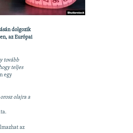
zásán dolgozik
en, az Európai
y tovább
ogy teljes
n egy
orosz olajra a
ta.
almazhat az