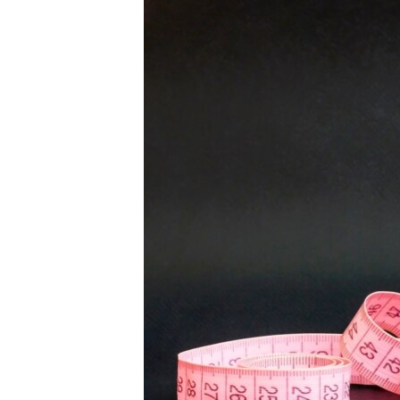
EURÓPAI UNIÓ
VILÁG
KLÍMAVÁLTOZÁS
A MÚLT TANULSÁGAI