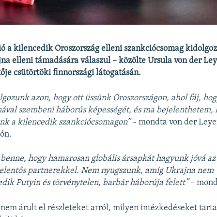
ó a kilencedik Oroszország elleni szankciócsomag kidolgo
a elleni támadására válaszul – közölte Ursula von der Ley
ője csütörtöki finnországi látogatásán.
ozunk azon, hogy ott üssünk Oroszországon, ahol fáj, hog
ával szembeni háborús képességét, és ma bejelenthetem, h
unk a kilencedik szankciócsomagon”
– mondta von der Leye
tón.
 benne, hogy hamarosan globális ársapkát hagyunk jóvá az 
 jelentős partnerekkel. Nem nyugszunk, amíg Ukrajna nem
ik Putyin és törvénytelen, barbár háborúja felett”
– mond
nem árult el részleteket arról, milyen intézkedéseket tart