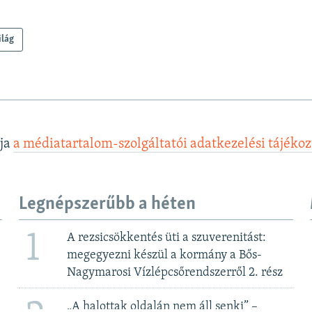
ilág
lja
a médiatartalom-szolgáltatói adatkezelési tájéko
Legnépszerűbb a héten
1
A rezsicsökkentés üti a szuverenitást:
megegyezni készül a kormány a Bős-
Nagymarosi Vízlépcsőrendszerről 2. rész
„A halottak oldalán nem áll senki” –