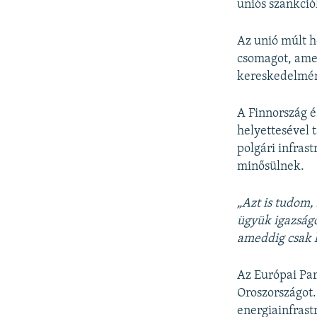
uniós szankció
Az unió múlt h
csomagot, amel
kereskedelmér
A Finnország é
helyettesével 
polgári infras
minősülnek.
„Azt is tudom,
ügyük igazságo
ameddig csak 
Az Európai Par
Oroszországot.
energiainfrast