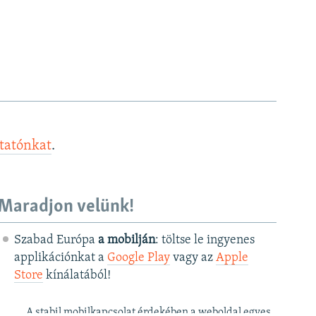
ztatónkat
.
Maradjon velünk!
Szabad Európa
a mobilján
: töltse le ingyenes
applikációnkat a
Google Play
vagy az
Apple
Store
kínálatából!
A stabil mobilkapcsolat érdekében a weboldal egyes