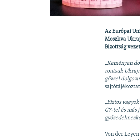
Az Európai Uni
Moszkva Ukrajn
Bizottság vezet
„Keményen dolg
rontsuk Ukrajn
gőzzel dolgoz
sajtótájékozta
„Biztos vagyok
G7-tel és más
győzedelmesked
Von der Leyen 