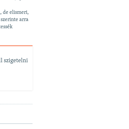
 de elismeri,
 szerinte arra
tessék
l szigetelni