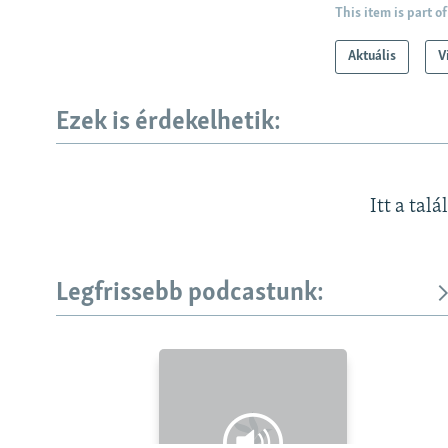
This item is part of
Aktuális
V
Ezek is érdekelhetik:
Itt a talá
Legfrissebb podcastunk:
KÖVESSEN MINKET!
Valamennyi RFE/RL weboldal