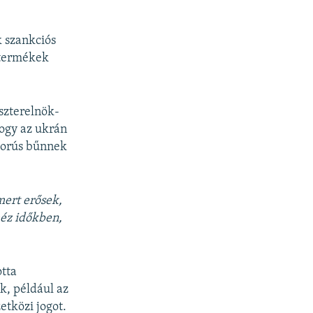
k szankciós
 termékek
szterelnök-
hogy az ukrán
áborús bűnnek
mert erősek,
héz időkben,
otta
k, például az
etközi jogot.