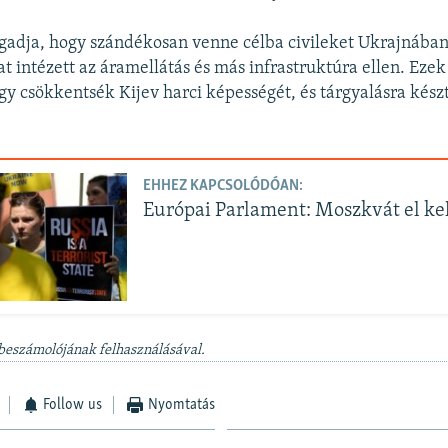
gadja, hogy szándékosan venne célba civileket Ukrajnában,
t intézett az áramellátás és más infrastruktúra ellen. Ezek
gy csökkentsék Kijev harci képességét, és tárgyalásra kész
EHHEZ KAPCSOLÓDÓAN:
Európai Parlament: Moszkvát el kel
 beszámolójának felhasználásával.
Follow us
Nyomtatás