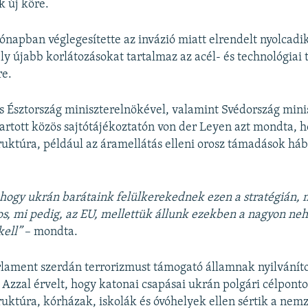
k új köre.
ónapban véglegesítette az invázió miatt elrendelt nyolcadi
y újabb korlátozásokat tartalmaz az acél- és technológiai
e.
s Észtország miniszterelnökével, valamint Svédország mini
tartott közös sajtótájékoztatón von der Leyen azt mondta, 
truktúra, például az áramellátás elleni orosz támadások h
 hogy ukrán barátaink felülkerekednek ezen a stratégián, 
s, mi pedig, az EU, mellettük állunk ezekben a nagyon ne
kell”
– mondta.
lament szerdán terrorizmust támogató államnak nyilvánít
 Azzal érvelt, hogy katonai csapásai ukrán polgári célponto
ruktúra, kórházak, iskolák és óvóhelyek ellen sértik a nemz