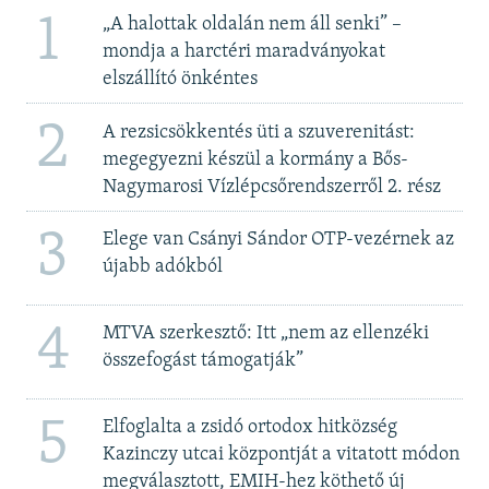
1
„A halottak oldalán nem áll senki” –
mondja a harctéri maradványokat
elszállító önkéntes
2
A rezsicsökkentés üti a szuverenitást:
megegyezni készül a kormány a Bős-
Nagymarosi Vízlépcsőrendszerről 2. rész
3
Elege van Csányi Sándor OTP-vezérnek az
újabb adókból
4
MTVA szerkesztő: Itt „nem az ellenzéki
összefogást támogatják”
5
Elfoglalta a zsidó ortodox hitközség
Kazinczy utcai központját a vitatott módon
megválasztott, EMIH-hez köthető új