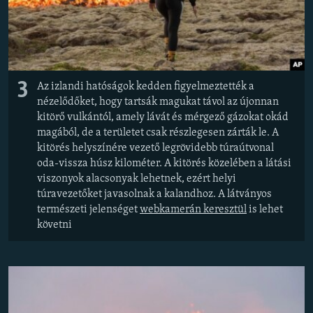
3
Az izlandi hatóságok kedden figyelmeztették a
nézelődőket, hogy tartsák magukat távol az újonnan
kitörő vulkántól, amely lávát és mérgező gázokat okád
magából, de a területet csak részlegesen zárták le. A
kitörés helyszínére vezető legrövidebb túraútvonal
oda-vissza húsz kilométer. A kitörés közelében a látási
viszonyok alacsonyak lehetnek, ezért helyi
túravezetőket javasolnak a kalandhoz. A látványos
természeti jelenséget
webkamerán keresztül
is lehet
követni