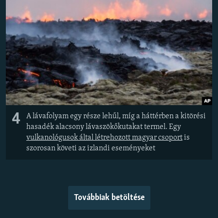
4
A lávafolyam egy része lehűl, míg a háttérben a kitörési
hasadék alacsony lávaszökőkutakat termel. Egy
vulkanológusok által létrehozott magyar csoport
is
szorosan követi az izlandi eseményeket
Továbbiak betöltése