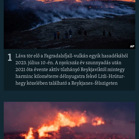
EURÓPAI UNIÓ
VILÁG
KLÍMAVÁLTOZÁS
A MÚLT TANULSÁGAI
1
KÖVESSEN MINKET!
Láva tör elő a Fagradalsfjall-vulkán egyik hasadékából
2023. július 10-én. A nyolcszáz év szunnyadás után
2021 óta évente aktív tűzhányó Reykjavíktól mintegy
harminc kilométerre délnyugatra fekvő Litli-Hrútur-
hegy közelében található a Reykjanes-félszigeten
Valamennyi RFE/RL weboldal