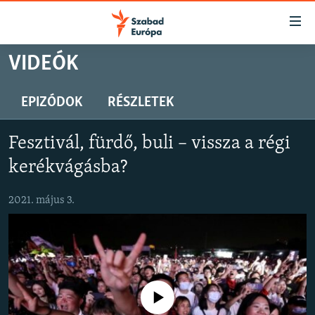
Akadálymentes
mód
Ugrás
VIDEÓK
a
NAPIRENDEN
fő
AKTUÁLIS
EPIZÓDOK
RÉSZLETEK
oldalra
PODCASTOK
Ugrás
Fesztivál, fürdő, buli – vissza a régi
a
VIDEÓK
tartalomjegyzékre
kerékvágásba?
ELEMZŐ
Ugrás
a
2021. május 3.
NER15
keresésre
SZABADON
TÁRSADALOM
DEMOKRÁCIA
Jelenleg nincs elérhető tartalom
A PÉNZ NYOMÁBAN