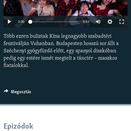
EURÓPAI UNIÓ
VILÁG
Auto
0:00
0:53
KLÍMAVÁLTOZÁS
240p
Több ezren buliztak Kína legnagyobb szabadtéri
A MÚLT TANULSÁGAI
360p
fesztiválján Vuhanban. Budapesten hosszú sor állt a
Széchenyi gyógyfürdő előtt, egy spanyol diszkóban
480p
KÖVESSEN MINKET!
Auto
240p
360p
480p
pedig egy estére ismét megtelt a tánctér – maszkos
720p
fiatalokkal.
720p
1080p
1080p
Valamennyi RFE/RL weboldal
Megosztás
Epizódok