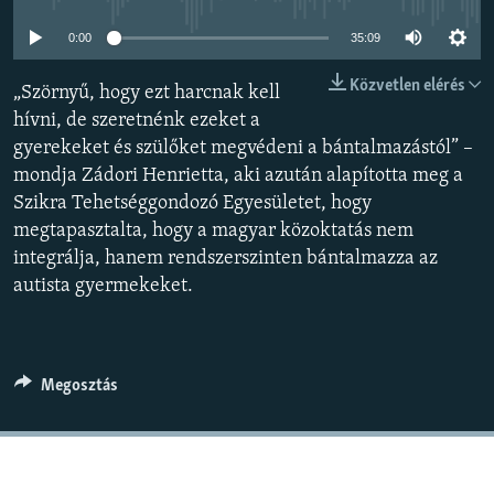
EURÓPAI UNIÓ
0:00
35:09
VILÁG
Közvetlen elérés
„Szörnyű, hogy ezt harcnak kell
KLÍMAVÁLTOZÁS
hívni, de szeretnénk ezeket a
A MÚLT TANULSÁGAI
gyerekeket és szülőket megvédeni a bántalmazástól” –
mondja Zádori Henrietta, aki azután alapította meg a
KÖVESSEN MINKET!
Szikra Tehetséggondozó Egyesületet, hogy
megtapasztalta, hogy a magyar közoktatás nem
integrálja, hanem rendszerszinten bántalmazza az
autista gyermekeket.
Valamennyi RFE/RL weboldal
Megosztás