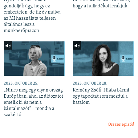
gondolják úgy, hogy ez
hogy a hulladékot lerakjuk
embertelen, de tíz év múlva
az MI használata teljesen
általános lesz a
munkaerőpiacon
2025. OKTÓBER 25.
2025. OKTÓBER 18.
„Nincs még egy olyan ország
Kemény Zsófi: Hiába bármi,
Európában, ahol az áldozatot
egy tapodtat sem mozdul a
emelik ki és nem a
hatalom
bántalmazót” – mondja a
szakértő
Összes epizód