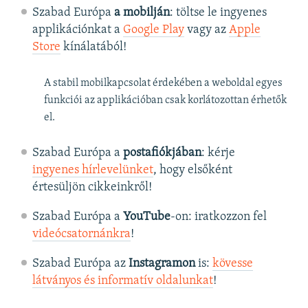
Szabad Európa
a mobilján
: töltse le ingyenes
applikációnkat a
Google Play
vagy az
Apple
Store
kínálatából!
A stabil mobilkapcsolat érdekében a weboldal egyes
funkciói az applikációban csak korlátozottan érhetők
el.
Szabad Európa a
postafiókjában
: kérje
ingyenes hírlevelünket
, hogy elsőként
értesüljön cikkeinkről!
Szabad Európa a
YouTube
-on: iratkozzon fel
videócsatornánkra
!
Szabad Európa az
Instagramon
is:
kövesse
látványos és informatív oldalunkat
! ​