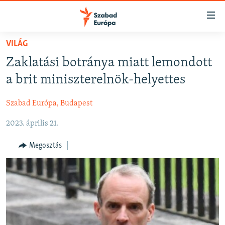
Akadálymentes
mód
Ugrás
VILÁG
a
NAPIRENDEN
Zaklatási botránya miatt lemondott
fő
AKTUÁLIS
oldalra
a brit miniszterelnök-helyettes
FELIRATKOZÁS
PODCASTOK
Ugrás
a
Szabad Európa, Budapest
VIDEÓK
tartalomjegyzékre
Spotify
2023. április 21.
ELEMZŐ
Ugrás
a
NER15
Megosztás
Feliratkozás
keresésre
SZABADON
TÁRSADALOM
DEMOKRÁCIA
A PÉNZ NYOMÁBAN