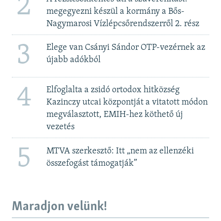
2
megegyezni készül a kormány a Bős-
Nagymarosi Vízlépcsőrendszerről 2. rész
3
Elege van Csányi Sándor OTP-vezérnek az
újabb adókból
4
Elfoglalta a zsidó ortodox hitközség
Kazinczy utcai központját a vitatott módon
megválasztott, EMIH-hez köthető új
vezetés
5
MTVA szerkesztő: Itt „nem az ellenzéki
összefogást támogatják”
Maradjon velünk!