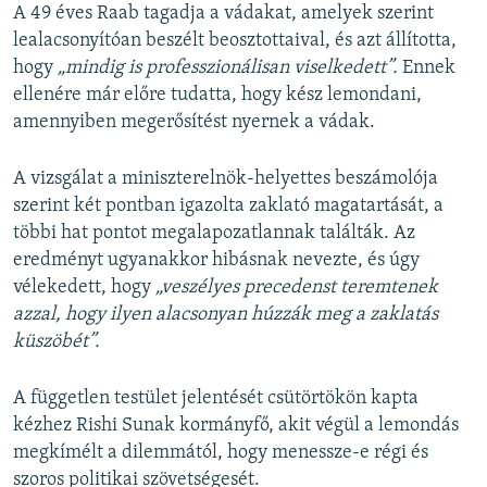
A 49 éves Raab tagadja a vádakat, amelyek szerint
lealacsonyítóan beszélt beosztottaival, és azt állította,
hogy
„mindig is professzionálisan viselkedett”.
Ennek
ellenére már előre tudatta, hogy kész lemondani,
amennyiben megerősítést nyernek a vádak.
A vizsgálat a miniszterelnök-helyettes beszámolója
szerint két pontban igazolta zaklató magatartását, a
többi hat pontot megalapozatlannak találták. Az
eredményt ugyanakkor hibásnak nevezte, és úgy
vélekedett, hogy
„veszélyes precedenst teremtenek
azzal, hogy ilyen alacsonyan húzzák meg a zaklatás
küszöbét”.
A független testület jelentését csütörtökön kapta
kézhez Rishi Sunak kormányfő, akit végül a lemondás
megkímélt a dilemmától, hogy menessze-e régi és
szoros politikai szövetségesét.