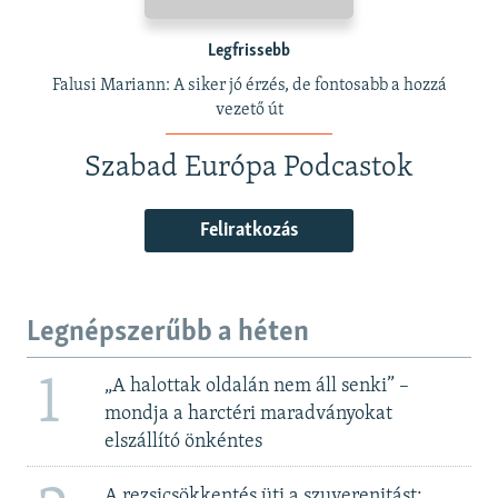
Legfrissebb
Falusi Mariann: A siker jó érzés, de fontosabb a hozzá
vezető út
Szabad Európa Podcastok
Feliratkozás
Legnépszerűbb a héten
1
„A halottak oldalán nem áll senki” –
mondja a harctéri maradványokat
elszállító önkéntes
A rezsicsökkentés üti a szuverenitást: