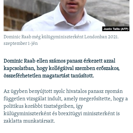
EURÓPAI UNIÓ
VILÁG
KLÍMAVÁLTOZÁS
A MÚLT TANULSÁGAI
Dominic Raab még külügyminiszterként Londonban 2021.
szeptember 1-jén
KÖVESSEN MINKET!
Dominic Raab ellen számos panasz érkezett azzal
kapcsolatban, hogy kollégáival szemben erőszakos,
összeférhetetlen magatartást tanúsított.
Valamennyi RFE/RL weboldal
Az ügyben benyújtott nyolc hivatalos panasz nyomán
független vizsgálat indult, amely megerősítette, hogy a
politikus korábbi tisztségeiben, így
külügyminiszterként és brexitügyi miniszterként is
zaklatta munkatársait.