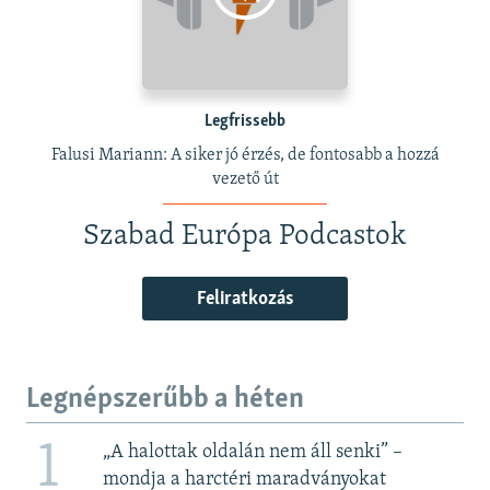
Legfrissebb
Falusi Mariann: A siker jó érzés, de fontosabb a hozzá
vezető út
Szabad Európa Podcastok
Feliratkozás
Legnépszerűbb a héten
1
„A halottak oldalán nem áll senki” –
mondja a harctéri maradványokat