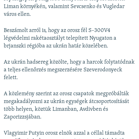
l
Liman környékén, valamint Sevcsenko és Vugledar
i
város ellen.
d
e
Beszámolt arról is, hogy az orosz fél S–300V4
légvédelmi rakétaosztályt telepített Nyugaton a
brjanszki régióba az ukrán határ közelében.
Az ukrán hadsereg közölte, hogy a harcok folytatódnak
a teljes ellenőrzés megszerzésére Szeverodonyeck
felett.
A közlemény szerint az orosz csapatok megpróbálták
megakadályozni az ukrán egységek átcsoportosítását
több helyen, köztük Limanban, Avdivben és
Zaporizzsjában.
Vlagyimir Putyin orosz elnök azzal a céllal támadta