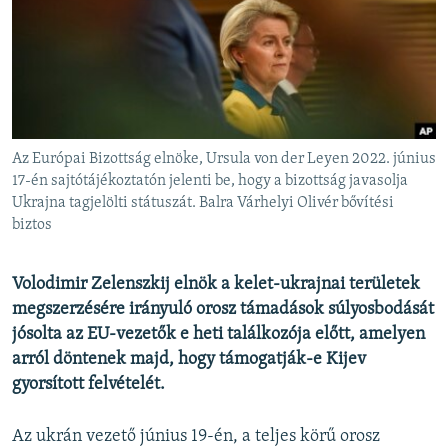
EURÓPAI UNIÓ
VILÁG
KLÍMAVÁLTOZÁS
A MÚLT TANULSÁGAI
Az Európai Bizottság elnöke, Ursula von der Leyen 2022. június
KÖVESSEN MINKET!
17-én sajtótájékoztatón jelenti be, hogy a bizottság javasolja
Ukrajna tagjelölti státuszát. Balra Várhelyi Olivér bővítési
biztos
Valamennyi RFE/RL weboldal
Volodimir Zelenszkij elnök a kelet-ukrajnai területek
megszerzésére irányuló orosz támadások súlyosbodását
jósolta az EU-vezetők e heti találkozója előtt, amelyen
arról döntenek majd, hogy támogatják-e Kijev
gyorsított felvételét.
Az ukrán vezető június 19-én, a teljes körű orosz