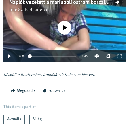
Naplót vezetett a mariupoli ostrom borzalmairól egy ukrán kisfiú
Írta:
Szabad Európa
Jelenleg nincs elérhető tartalom
Auto
0:00
1:45
240p
Készült a Reuters beszámolójának felhasználásával.
360p
Auto
240p
360p
480p
480p
Megosztás
Follow us
720p
720p
1080p
1080p
This item is part of
Aktuális
Világ