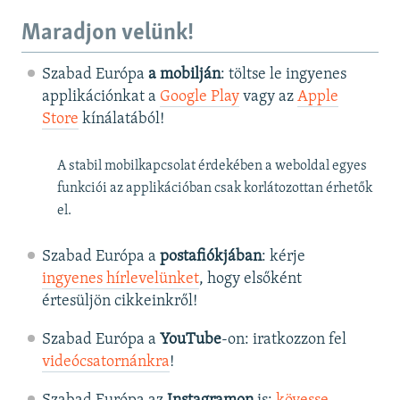
Maradjon velünk!
Szabad Európa
a mobilján
: töltse le ingyenes
applikációnkat a
Google Play
vagy az
Apple
Store
kínálatából!
A stabil mobilkapcsolat érdekében a weboldal egyes
funkciói az applikációban csak korlátozottan érhetők
el.
Szabad Európa a
postafiókjában
: kérje
ingyenes hírlevelünket
, hogy elsőként
értesüljön cikkeinkről!
Szabad Európa a
YouTube
-on: iratkozzon fel
videócsatornánkra
!