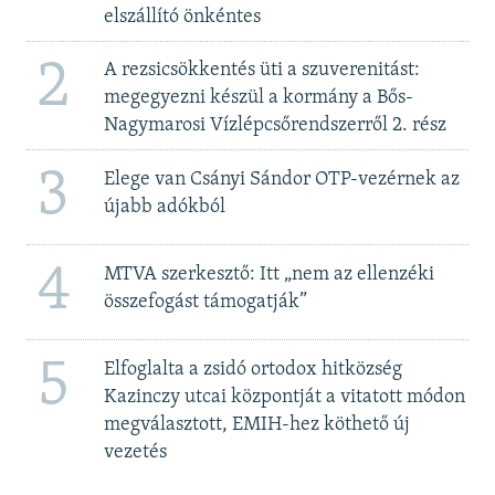
elszállító önkéntes
2
A rezsicsökkentés üti a szuverenitást:
megegyezni készül a kormány a Bős-
Nagymarosi Vízlépcsőrendszerről 2. rész
3
Elege van Csányi Sándor OTP-vezérnek az
újabb adókból
4
MTVA szerkesztő: Itt „nem az ellenzéki
összefogást támogatják”
5
Elfoglalta a zsidó ortodox hitközség
Kazinczy utcai központját a vitatott módon
megválasztott, EMIH-hez köthető új
vezetés