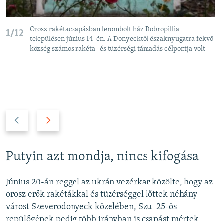
Orosz rakétacsapásban lerombolt ház Dobropillia
1/12
településen június 14-én. A Donyecktől északnyugatra fekvő
község számos rakéta- és tüzérségi támadás célpontja volt
P
N
r
e
e
x
v
t
Putyin azt mondja, nincs kifogása
i
s
o
l
Június 20-án reggel az ukrán vezérkar közölte, hogy az
u
i
orosz erők rakétákkal és tüzérséggel lőttek néhány
s
d
várost Szeverodonyeck közelében, Szu–25-ös
s
e
repülőgépek pedig több irányban is csapást mértek