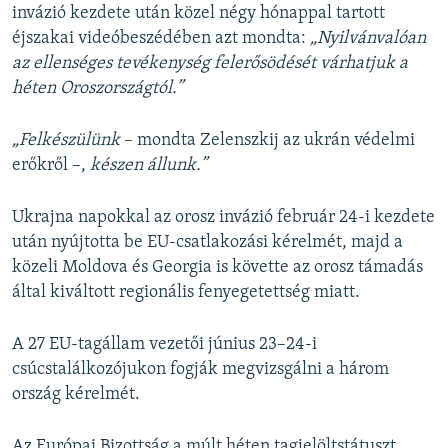
invázió kezdete után közel négy hónappal tartott
éjszakai videóbeszédében azt mondta:
„Nyilvánvalóan
az ellenséges tevékenység felerősödését várhatjuk a
héten Oroszországtól.”
„Felkészülünk
– mondta Zelenszkij az ukrán védelmi
erőkről –,
készen állunk.”
Ukrajna napokkal az orosz invázió február 24-i kezdete
után nyújtotta be EU-csatlakozási kérelmét, majd a
közeli Moldova és Georgia is követte az orosz támadás
által kiváltott regionális fenyegetettség miatt.
A 27 EU-tagállam vezetői június 23–24-i
csúcstalálkozójukon fogják megvizsgálni a három
ország kérelmét.
Az Európai Bizottság a múlt héten tagjelöltstátuszt