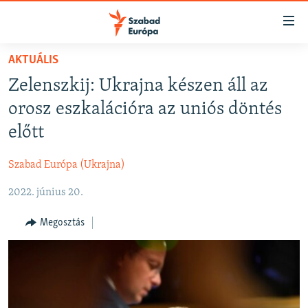
Akadálymentes
mód
Ugrás
AKTUÁLIS
a
NAPIRENDEN
Zelenszkij: Ukrajna készen áll az
fő
AKTUÁLIS
oldalra
orosz eszkalációra az uniós döntés
FELIRATKOZÁS
PODCASTOK
Ugrás
előtt
a
VIDEÓK
tartalomjegyzékre
Szabad Európa (Ukrajna)
Spotify
ELEMZŐ
Ugrás
a
2022. június 20.
NER15
Feliratkozás
keresésre
SZABADON
Megosztás
TÁRSADALOM
DEMOKRÁCIA
A PÉNZ NYOMÁBAN