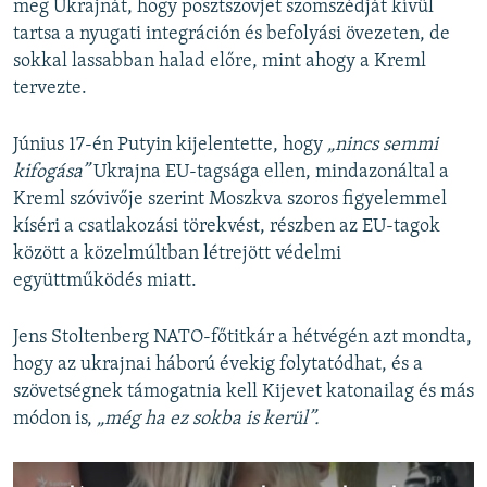
meg Ukrajnát, hogy posztszovjet szomszédját kívül
tartsa a nyugati integráción és befolyási övezeten, de
sokkal lassabban halad előre, mint ahogy a Kreml
tervezte.
Június 17-én Putyin kijelentette, hogy
„nincs semmi
kifogása”
Ukrajna EU-tagsága ellen, mindazonáltal a
Kreml szóvivője szerint Moszkva szoros figyelemmel
kíséri a csatlakozási törekvést, részben az EU-tagok
között a közelmúltban létrejött védelmi
együttműködés miatt.
Jens Stoltenberg NATO-főtitkár a hétvégén azt mondta,
hogy az ukrajnai háború évekig folytatódhat, és a
szövetségnek támogatnia kell Kijevet katonailag és más
módon is,
„még ha ez sokba is kerül”.