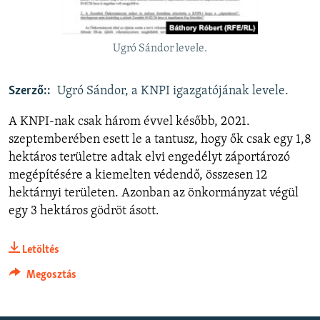
EURÓPAI UNIÓ
VILÁG
Ugró Sándor levele.
KLÍMAVÁLTOZÁS
A MÚLT TANULSÁGAI
Szerző::
Ugró Sándor, a KNPI igazgatójának levele.
A KNPI-nak csak három évvel később, 2021.
KÖVESSEN MINKET!
szeptemberében esett le a tantusz, hogy ők csak egy 1,8
hektáros területre adtak elvi engedélyt záportározó
megépítésére a kiemelten védendő, összesen 12
hektárnyi területen. Azonban az önkormányzat végül
Valamennyi RFE/RL weboldal
egy 3 hektáros gödröt ásott.
Letöltés
Megosztás