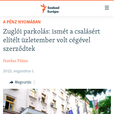
Akadálymentes
mód
Ugrás
A PÉNZ NYOMÁBAN
a
NAPIRENDEN
Zuglói parkolás: ismét a csalásért
fő
AKTUÁLIS
oldalra
elítélt üzletember volt cégével
FELIRATKOZÁS
PODCASTOK
Ugrás
szerződtek
a
VIDEÓK
tartalomjegyzékre
Fazekas Pálma
Spotify
ELEMZŐ
Ugrás
a
2022. augusztus 1.
NER15
Feliratkozás
keresésre
SZABADON
Megosztás
TÁRSADALOM
DEMOKRÁCIA
A PÉNZ NYOMÁBAN