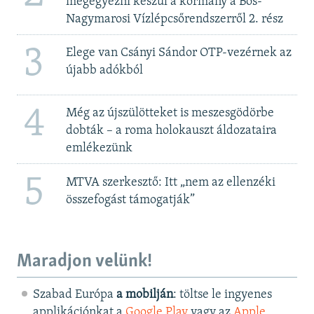
megegyezni készül a kormány a Bős-
Nagymarosi Vízlépcsőrendszerről 2. rész
3
Elege van Csányi Sándor OTP-vezérnek az
újabb adókból
4
Még az újszülötteket is meszesgödörbe
dobták – a roma holokauszt áldozataira
emlékezünk
5
MTVA szerkesztő: Itt „nem az ellenzéki
összefogást támogatják”
Maradjon velünk!
Szabad Európa
a mobilján
: töltse le ingyenes
applikációnkat a
Google Play
vagy az
Apple