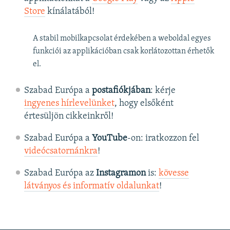
Store
kínálatából!
A stabil mobilkapcsolat érdekében a weboldal egyes
funkciói az applikációban csak korlátozottan érhetők
el.
Szabad Európa a
postafiókjában
: kérje
ingyenes hírlevelünket
, hogy elsőként
értesüljön cikkeinkről!
Szabad Európa a
YouTube
-on: iratkozzon fel
videócsatornánkra
!
Szabad Európa az
Instagramon
is:
kövesse
látványos és informatív oldalunkat
! ​