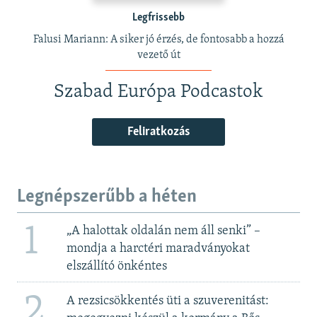
Legfrissebb
Falusi Mariann: A siker jó érzés, de fontosabb a hozzá
vezető út
Szabad Európa Podcastok
Feliratkozás
Legnépszerűbb a héten
1
„A halottak oldalán nem áll senki” –
mondja a harctéri maradványokat
elszállító önkéntes
2
A rezsicsökkentés üti a szuverenitást: