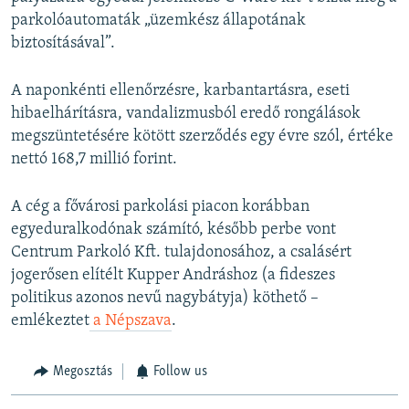
parkolóautomaták „üzemkész állapotának
biztosításával”.
A naponkénti ellenőrzésre, karbantartásra, eseti
hibaelhárításra, vandalizmusból eredő rongálások
megszüntetésére kötött szerződés egy évre szól, értéke
nettó 168,7 millió forint.
A cég a fővárosi parkolási piacon korábban
egyeduralkodónak számító, később perbe vont
Centrum Parkoló Kft. tulajdonosához, a csalásért
jogerősen elítélt Kupper Andráshoz (a fideszes
politikus azonos nevű nagybátyja) köthető –
emlékeztet
a Népszava
.
Megosztás
Follow us