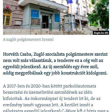
EURÓPAI UNIÓ
VILÁG
KLÍMAVÁLTOZÁS
A MÚLT TANULSÁGAI
A zuglói polgármesteri hivatal
KÖVESSEN MINKET!
Horváth Csaba, Zugló szocialista polgármestere szerint
nem volt más választásuk, a tenderre ez a cég volt az
egyedüli jelentkező. Az új szerződés egy évre szól,
Valamennyi RFE/RL weboldal
addig megpróbálnak egy jobb konstrukciót kidolgozni.
A 2017-ben és 2020-ban kötött parkolóautomata
beszerzési és üzemeltetési szerződések az idén
kifutottak. Az önkormányzat új tendert írt ki, de az
eredmény ismét ugyanaz lett. A kerület ismét a
pályázatra egyedül jelentkező C-Ware kft-t bízta meg a