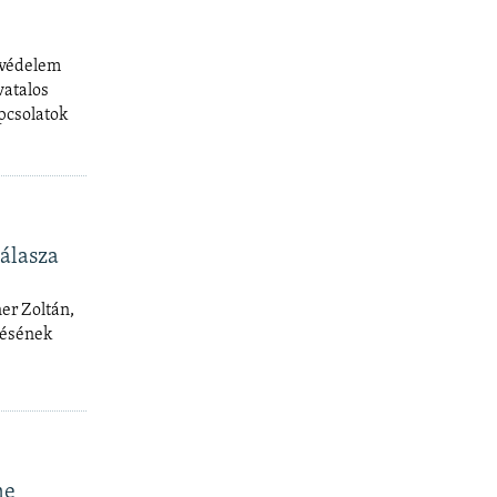
kvédelem
vatalos
apcsolatok
álasza
er Zoltán,
désének
ne