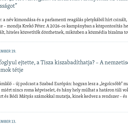
sságot”
 a név kimondása és a parlamenti reagálás pletykából hírt csinált, 
tte – mondja Krekó Péter. A 2026-os kampányban a központosítás he
ált, hiteles közvetítők dönthetnek, miközben a közmédia bizalma to
EMBER 19.
foglyul ejtette, a Tisza kiszabadíthatja? – A nemzetis
mok tétje
mláló – új podcast a Szabad Európán: hogyan lesz a „legolcsóbb” 
, miért nincs roma képviselet, és hány hely múlhat a határon túli v
rt és Bódi Mátyás számokkal mutatja, kinek kedvez a rendszer – és
EMBER 13.