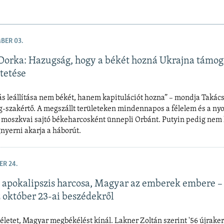
BER 03.
Dorka: Hazugság, hogy a békét hozná Ukrajna támo
tetése
s leállítása nem békét, hanem kapitulációt hozna” – mondja Takác
-szakértő. A megszállt területeken mindennapos a félelem és a ny
moszkvai sajtó békeharcosként ünnepli Orbánt. Putyin pedig nem 
yerni akarja a háborút.
ER 24.
 apokalipszis harcosa, Magyar az emberek embere –
z október 23-ai beszédekről
életet, Magyar megbékélést kínál. Lakner Zoltán szerint '56 újraker