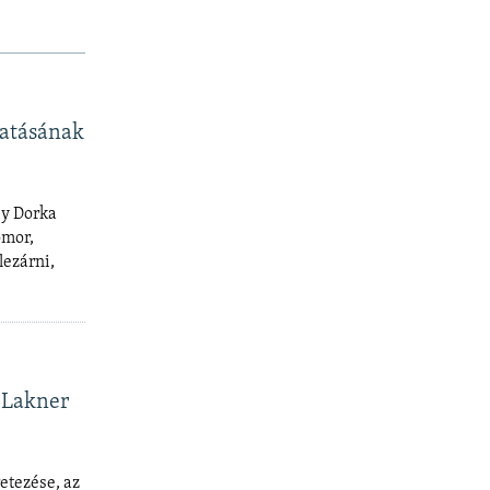
gatásának
sy Dorka
omor,
lezárni,
 Lakner
etezése, az