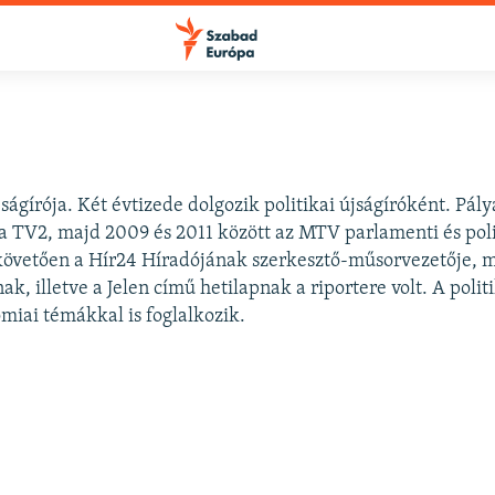
ágírója. Két évtizede dolgozik politikai újságíróként. Pály
a TV2, majd 2009 és 2011 között az MTV parlamenti és poli
 követően a Hír24 Híradójának szerkesztő-műsorvezetője, 
 illetve a Jelen című hetilapnak a riportere volt. A polit
ómiai témákkal is foglalkozik.