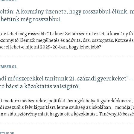
EMBER 05.
oltán: A kormány üzenete, hogy rosszabbul élünk, m
élhetünk még rosszabbul
 de lehet még rosszabb!” Lakner Zoltán szerint ez lett a kormány fő
zezonnyitó Elemző: megélhetés és adóvita, őszi osztogatás, Kötcse é
e: el lehet-e hitetni 2025–26-ban, hogy lehet jobb?
EMBER 01.
zadi módszerekkel tanítunk 21. századi gyerekeket” –
có bácsi a közoktatás válságáról
t modern módszerekre, politikai lózungok helyett gyerekfókuszra, 
ódi szexuális felvilágosításra lenne szükség az iskolában – mondja J
n a státusztörvény miatt hagyta ott a közoktatást. Tanévnyitó beszé