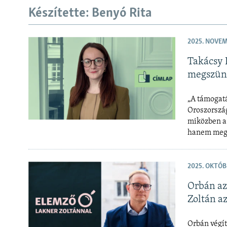
EURÓPAI UNIÓ
Készítette: Benyó Rita
VILÁG
KLÍMAVÁLTOZÁS
2025. NOVEM
A MÚLT TANULSÁGAI
Takácsy 
megszün
„A támogatá
Oroszország
miközben a 
hanem megn
2025. OKTÓB
Orbán az
Zoltán a
Orbán végít