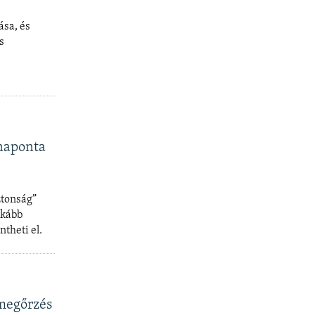
sa, és
s
 naponta
ztonság”
nkább
ntheti el.
megőrzés