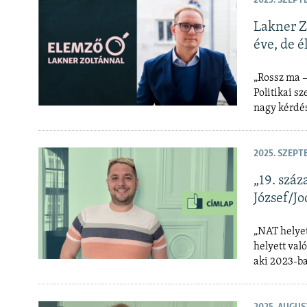
2025. SZEPT
Lakner Z
éve, de 
„Rossz ma –
Politikai s
nagy kérdés
2025. SZEPT
„19. szá
József/Jo
„NAT helyet
helyett val
aki 2023-ba