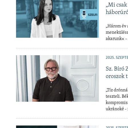
„Mi csak
háborúról
„Három év a
menekülésrő
akarunk« –
2025. SZEPT
Sz. Bíró 
oroszok 
„Tíz drónná
teszteli. B
kompromiss
ukránoké - 