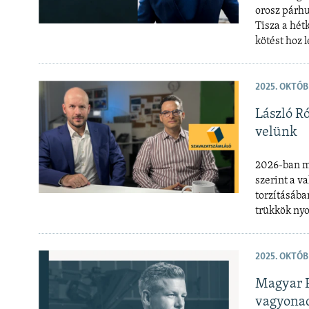
orosz párhu
Tisza a hét
kötést hoz l
2025. OKTÓB
László Ró
velünk
2026-ban mi
szerint a v
torzításába
trükkök ny
2025. OKTÓB
Magyar P
vagyona