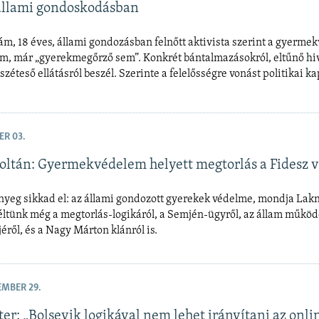
 állami gondoskodásban
m, 18 éves, állami gondozásban felnőtt aktivista szerint a gyerme
m, már „gyerekmegőrző sem”. Konkrét bántalmazásokról, eltűnő hi
széteső ellátásról beszél. Szerinte a felelősségre vonást politikai k
ER 03.
oltán: Gyermekvédelem helyett megtorlás a Fidesz v
nyeg sikkad el: az állami gondozott gyerekek védelme, mondja Lakn
éltünk még a megtorlás-logikáról, a Semjén-ügyről, az állam műkö
jéről, és a Nagy Márton klánról is.
EMBER 29.
er: „Bolsevik logikával nem lehet irányítani az onli