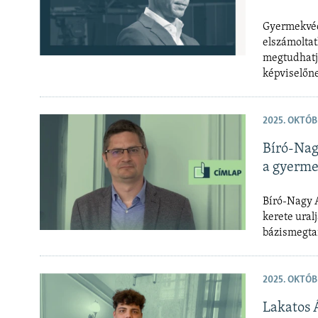
Gyermekvéd
elszámoltat
megtudhatjá
képviselőn
2025. OKTÓB
Bíró-Nag
a gyerm
Bíró-Nagy A
kerete ural
bázismegtar
2025. OKTÓB
Lakatos