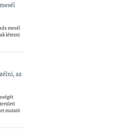
 mesél
lada mesél
ak létezni
zélni, az
ességét
területi
get mutató