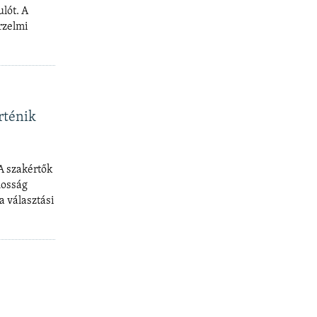
lót. A
rzelmi
rténik
A szakértők
nosság
a választási