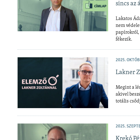
sincs az
Lakatos Ádá
nem védele
papírokról, 
fékezik.
2025. OKTÓB
Lakner Z
Megint a lé
akivel besz
totális csőd
2025. SZEPT
Krekó Pét