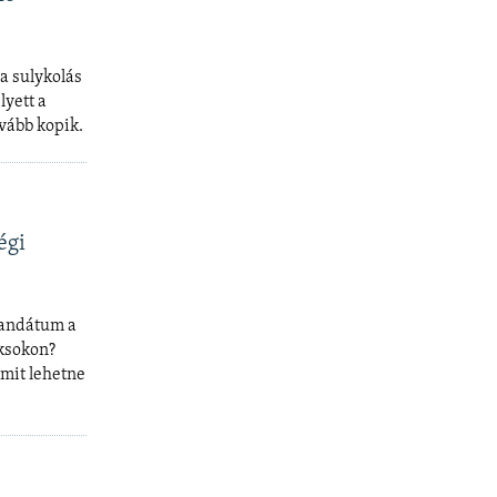
a sulykolás
lyett a
vább kopik.
égi
mandátum a
oksokon?
 mit lehetne