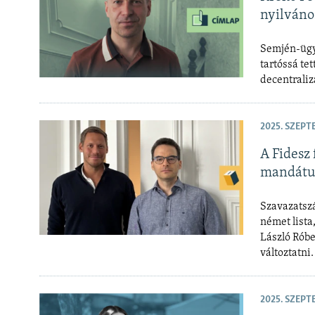
nyilváno
Semjén-ügy:
tartóssá te
decentraliz
2025. SZEPT
A Fidesz 
mandátu
Szavazatszá
német lista
László Róbe
változtatni.
2025. SZEPT