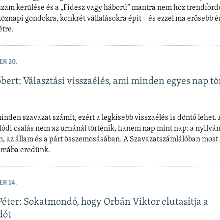
zam kerülése és a „Fidesz vagy háború” mantra nem hoz trendfordu
köznapi gondokra, konkrét vállalásokra épít – és ezzel ma erősebb é
étre.
ER 20.
bert: Választási visszaélés, ami minden egyes nap tö
nden szavazat számít, ezért a legkisebb visszaélés is döntő lehet. 
alódi csalás nem az urnánál történik, hanem nap mint nap: a nyilvá
n, az állam és a párt összemosásában. A Szavazatszámlálóban most 
omába eredünk.
ER 14.
éter: Sokatmondó, hogy Orbán Viktor elutasítja a
dót