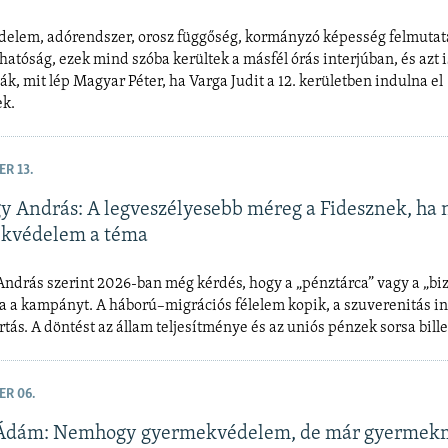
elem, adórendszer, orosz függőség, kormányzó képesség felmutatá
hatóság, ezek mind szóba kerültek a másfél órás interjúban, és azt i
k, mit lép Magyar Péter, ha Varga Judit a 12. kerületben indulna el
ek.
ER 13.
y András: A legveszélyesebb méreg a Fidesznek, ha
ekvédelem a téma
ndrás szerint 2026-ban még kérdés, hogy a „pénztárca” vagy a „bi
ja a kampányt. A háború–migrációs félelem kopik, a szuverenitás i
tás. A döntést az állam teljesítménye és az uniós pénzek sorsa bille
ER 06.
 Ádám: Nemhogy gyermekvédelem, de már gyermek