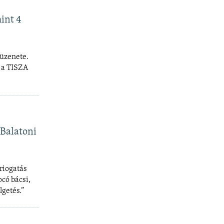
int 4
 üzenete.
s a TISZA
 Balatoni
riogatás
ocó bácsi,
lgetés.”