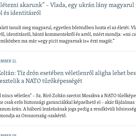
 létezni akarunk” – Vlada, egy ukrán lány magyarul
 és identitásról
latt tanult meg magyarul, egyetlen bőröndben hozta el az életét. V
l, identitásról, bántó kommentekről és arról, miért mondja: »mi cs
 miközben ma már »egy picit magyarnak is« érzi magát.”
EMBER 11.
Zoltán: Tíz drón esetében véletlenről aligha lehet bes
tesztelik a NATO tűrőképességét
l nincs véletlen” – Sz. Bíró Zoltán szerint Moszkva a NATO tűrőkép
éke csak erős biztonsági garanciákkal képzelhető el – akár fájdalmas 
zum árán. A háború lezárásának joga pedig a rendkívüli hősiessé
mondja az Oroszország-szakértő.