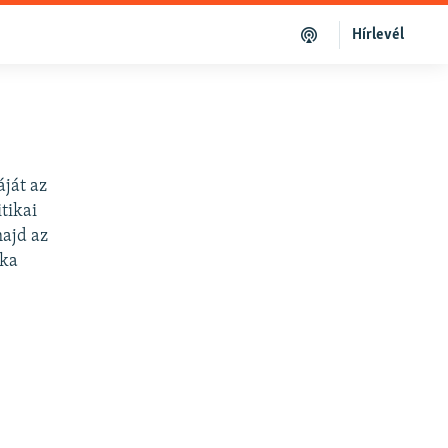
Hírlevél
áját az
tikai
majd az
ika