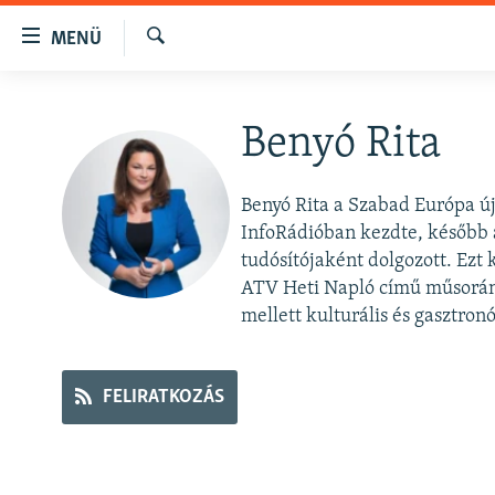
Akadálymentes
MENÜ
mód
Keresés
Ugrás
NAPIRENDEN
a
Benyó Rita
AKTUÁLIS
fő
oldalra
PODCASTOK
Ugrás
Benyó Rita a Szabad Európa újs
VIDEÓK
a
InfoRádióban kezdte, később 
tartalomjegyzékre
ELEMZŐ
tudósítójaként dolgozott. Ezt
Ugrás
ATV Heti Napló című műsorának,
NER15
a
mellett kulturális és gasztron
keresésre
SZABADON
TÁRSADALOM
FELIRATKOZÁS
DEMOKRÁCIA
A PÉNZ NYOMÁBAN