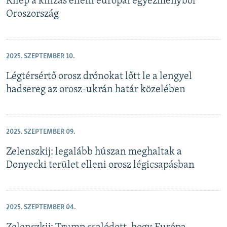
Kilép a kínzás elleni európai egyezményből
Oroszország
2025. SZEPTEMBER 10.
Légtérsértő orosz drónokat lőtt le a lengyel
hadsereg az orosz-ukrán határ közelében
2025. SZEPTEMBER 09.
Zelenszkij: legalább húszan meghaltak a
Donyecki terület elleni orosz légicsapásban
2025. SZEPTEMBER 04.