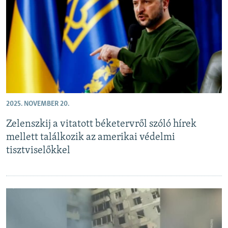
EURÓPAI UNIÓ
VILÁG
KLÍMAVÁLTOZÁS
A MÚLT TANULSÁGAI
KÖVESSEN MINKET!
2025. NOVEMBER 20.
Zelenszkij a vitatott béketervről szóló hírek
mellett találkozik az amerikai védelmi
Valamennyi RFE/RL weboldal
tisztviselőkkel