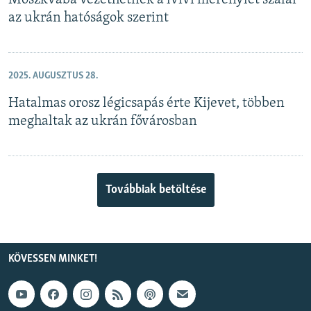
Moszkvába vezethetnek a lvivi merénylet szálai
az ukrán hatóságok szerint
2025. AUGUSZTUS 28.
Hatalmas orosz légicsapás érte Kijevet, többen
meghaltak az ukrán fővárosban
Továbbiak betöltése
KÖVESSEN MINKET!