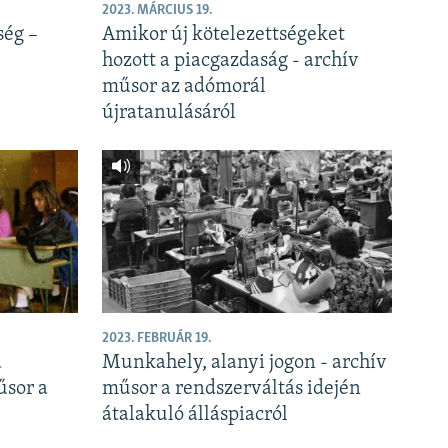
2023. MÁRCIUS 19.
ég –
Amikor új kötelezettségeket
hozott a piacgazdaság - archív
műsor az adómorál
újratanulásáról
2023. FEBRUÁR 19.
a
Munkahely, alanyi jogon - archív
űsor a
műsor a rendszerváltás idején
átalakuló álláspiacról