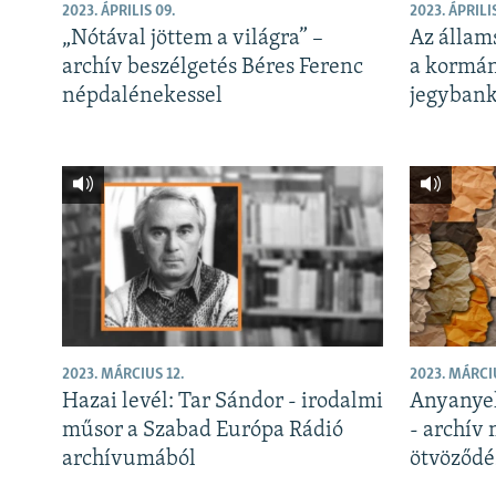
EURÓPAI UNIÓ
2023. ÁPRILIS 09.
2023. ÁPRILIS
„Nótával jöttem a világra” –
Az állam
VILÁG
archív beszélgetés Béres Ferenc
a kormán
KLÍMAVÁLTOZÁS
népdalénekessel
jegybank
A MÚLT TANULSÁGAI
2023. MÁRCIUS 12.
2023. MÁRCI
Hazai levél: Tar Sándor - irodalmi
Anyanyel
műsor a Szabad Európa Rádió
- archív
archívumából
ötvöződé