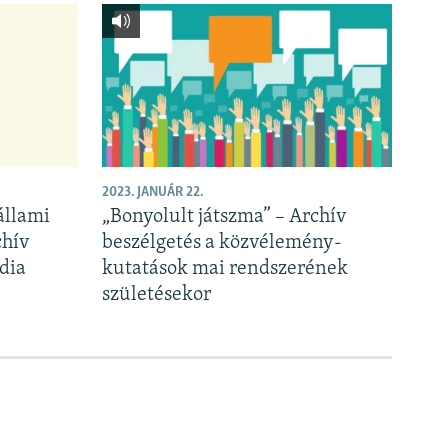
2023. JANUÁR 22.
állami
„Bonyolult játszma” – Archív
chív
beszélgetés a közvélemény-
dia
kutatások mai rendszerének
születésekor