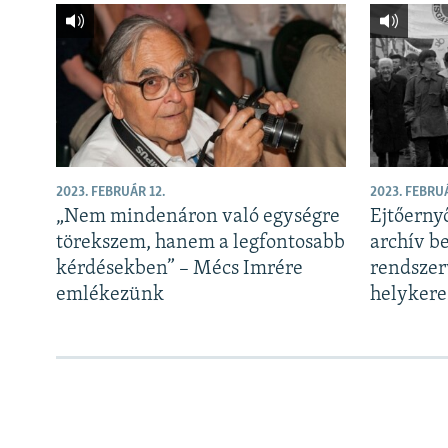
2023. FEBRUÁR 12.
2023. FEBRU
„Nem mindenáron való egységre
Ejtőerny
törekszem, hanem a legfontosabb
archív be
kérdésekben” – Mécs Imrére
rendszer
emlékezünk
helykere