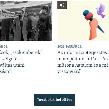
ÁR 05.
2023. JANUÁR 29.
ősök, „szakemberek” –
Az információterjesztés 
szélgetés a
monopóliuma után – Ar
váltás utáni
műsor a hatalom és a mé
sésről
viszonyáról
Továbbiak betöltése