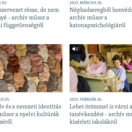
 02.
2023. MÁRCIUS 26.
szervezet része, de nem
Néphadseregből honvéds
yé - archív műsor a
archív műsor a
i függetlenségről
katonapszichológiáról
US 05.
2023. FEBRUÁR 26.
v és a nemzeti identitás
Lehet örömmel is várni 
 műsor a nyelvi kultúrák
tanévkezdést - archív m
séről
kísérleti iskolákról