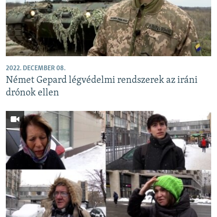
EURÓPAI UNIÓ
VILÁG
KLÍMAVÁLTOZÁS
A MÚLT TANULSÁGAI
2022. DECEMBER 08.
Német Gepard légvédelmi rendszerek az iráni
KÖVESSEN MINKET!
drónok ellen
Valamennyi RFE/RL weboldal