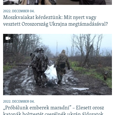
2022. DECEMBER 04.
Moszkvaiakat kérdeztünk: Mit nyert vagy
vesztett Oroszország Ukrajna megtámadásával?
2022. DECEMBER 04.
„Próbálunk emberek maradni” – Elesett orosz
katonák holttestét cserélnék ukrán áldozatok