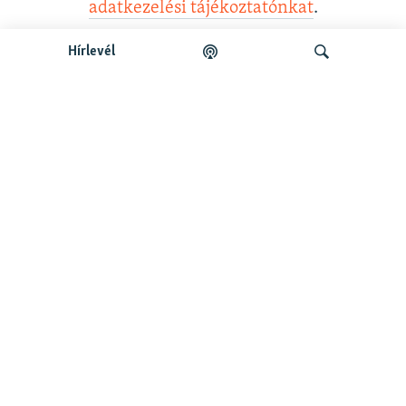
adatkezelési tájékoztatónkat
.
Hírlevél
Legfrissebb podcastunk:
Keresés
Legfrissebb
Falusi Mariann: A siker jó érzés, de fontosabb a hozzá
vezető út