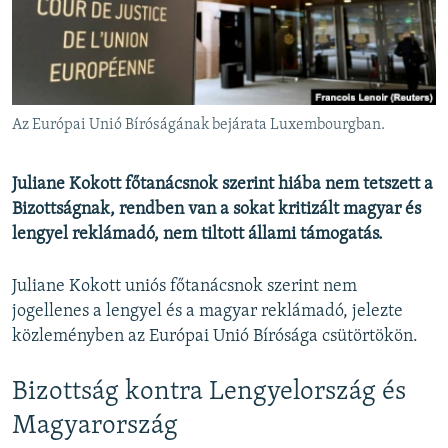
EURÓPAI UNIÓ
VILÁG
KLÍMAVÁLTOZÁS
A MÚLT TANULSÁGAI
Az Európai Unió Bíróságának bejárata Luxembourgban.
KÖVESSEN MINKET!
Juliane Kokott főtanácsnok szerint hiába nem tetszett a
Bizottságnak, rendben van a sokat kritizált magyar és
lengyel reklámadó, nem tiltott állami támogatás.
Valamennyi RFE/RL weboldal
Juliane Kokott uniós főtanácsnok szerint nem
jogellenes a lengyel és a magyar reklámadó, jelezte
közleményben az Európai Unió Bírósága csütörtökön.
Bizottság kontra Lengyelország és
Magyarország