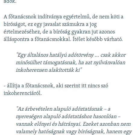
adók.
A főtanácsnok indítványa egyértelmű, de nem köti a
bíróságot, ez egy javaslat számukra a jog
értelmezéséhez, de a bíróság gyakran jut azonos
álláspontra a főtanácsnokkal. Ítélet később várható.
"Egy általános hatályú adótörvény ... csak akkor
minősülhet támogatásnak, ha azt nyilvánvalóan
inkoherensen alakították ki"
- állítja a főtanácsnok, aki szerint itt nincs szó
inkoherenciáról.
"Az árbevételen alapuló adóztatásnak – a
nyereségen alapuló adóztatáshoz hasonlóan –
vannak előnyei és hátrányai. Ezeket azonban nem
valamely hatóságnak vagy bíróságnak, hanem egy