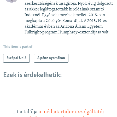
szerkesztőségének újságírója. Nyolc évig dolgozott
az akkor leglátogatottabb híroldalnak számító
Indexnél. Egyéb elismerések mellett 2015-ben
megkapta a Gőbölyös Soma-díjat. A 2018/19-es
akadémiai évben az Arizona Állami Egyetem
Fulbright-program Humphrey-ösztöndíjasa volt.
This item is part of
Európai Unió
A pénz nyomában
Ezek is érdekelhetik:
Itt a találja
a médiatartalom-szolgáltatói