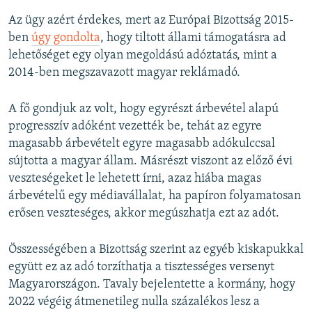
Az ügy azért érdekes, mert az Európai Bizottság 2015-
ben
úgy gondolta
, hogy tiltott állami támogatásra ad
lehetőséget egy olyan megoldású adóztatás, mint a
2014-ben megszavazott magyar reklámadó.
A fő gondjuk az volt, hogy egyrészt árbevétel alapú
progresszív adóként vezették be, tehát az egyre
magasabb árbevételt egyre magasabb adókulccsal
sújtotta a magyar állam. Másrészt viszont az előző évi
veszteségeket le lehetett írni, azaz hiába magas
árbevételű egy médiavállalat, ha papíron folyamatosan
erősen veszteséges, akkor megúszhatja ezt az adót.
Összességében a Bizottság szerint az egyéb kiskapukkal
együtt ez az adó torzíthatja a tisztességes versenyt
Magyarországon. Tavaly bejelentette a kormány, hogy
2022 végéig átmenetileg nulla százalékos lesz a