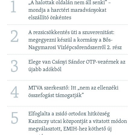
1
„A halottak oldalán nem áll senki” –
mondja a harctéri maradványokat
elszállító önkéntes
2
A rezsicsökkentés üti a szuverenitást:
megegyezni készül a kormány a Bős-
Nagymarosi Vízlépcsőrendszerről 2. rész
3
Elege van Csányi Sándor OTP-vezérnek az
újabb adókból
4
MTVA szerkesztő: Itt „nem az ellenzéki
összefogást támogatják”
5
Elfoglalta a zsidó ortodox hitközség
Kazinczy utcai központját a vitatott módon
megválasztott, EMIH-hez köthető új