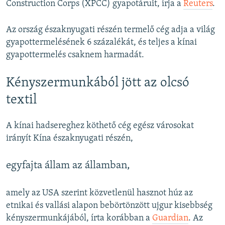
Construction Corps (XPCC) gyapotáruit, írja a
Reuters
.
Az ország északnyugati részén termelő cég adja a világ
gyapottermelésének 6 százalékát, és teljes a kínai
gyapottermelés csaknem harmadát.
Kényszermunkából jött az olcsó
textil
A kínai hadsereghez köthető cég egész városokat
irányít Kína északnyugati részén,
egyfajta állam az államban,
amely az USA szerint közvetlenül hasznot húz az
etnikai és vallási alapon bebörtönzött ujgur kisebbség
kényszermunkájából, írta korábban a
Guardian
. Az