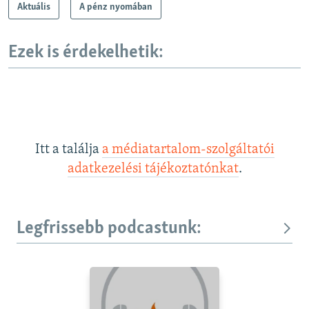
Aktuális
A pénz nyomában
Ezek is érdekelhetik:
Itt a találja
a médiatartalom-szolgáltatói
adatkezelési tájékoztatónkat
.
Legfrissebb podcastunk: