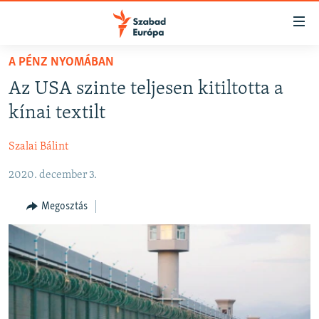
Akadálymentes
mód
Ugrás
A PÉNZ NYOMÁBAN
a
NAPIRENDEN
Az USA szinte teljesen kitiltotta a
fő
AKTUÁLIS
oldalra
kínai textilt
FELIRATKOZÁS
PODCASTOK
Ugrás
a
Szalai Bálint
VIDEÓK
tartalomjegyzékre
Spotify
2020. december 3.
ELEMZŐ
Ugrás
a
NER15
Megosztás
Feliratkozás
keresésre
SZABADON
TÁRSADALOM
DEMOKRÁCIA
A PÉNZ NYOMÁBAN