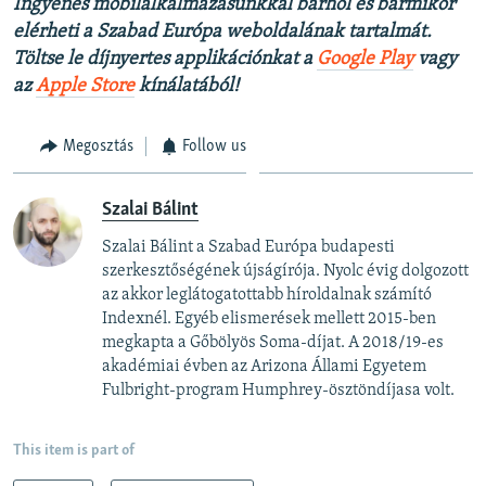
Ingyenes mobilalkalmazásunkkal bárhol és bármikor
elérheti a Szabad Európa weboldalának tartalmát.
Töltse le díjnyertes applikációnkat a
Google Play
vagy
az
Apple Store
kínálatából!
Megosztás
Follow us
Szalai Bálint
Szalai Bálint a Szabad Európa budapesti
szerkesztőségének újságírója. Nyolc évig dolgozott
az akkor leglátogatottabb híroldalnak számító
Indexnél. Egyéb elismerések mellett 2015-ben
megkapta a Gőbölyös Soma-díjat. A 2018/19-es
akadémiai évben az Arizona Állami Egyetem
Fulbright-program Humphrey-ösztöndíjasa volt.
This item is part of