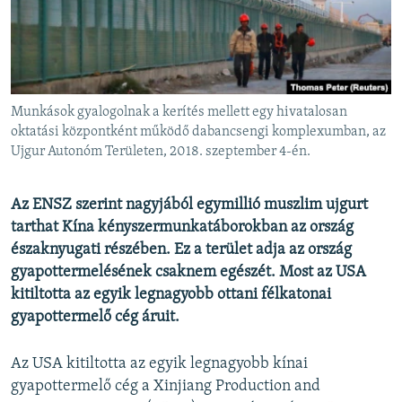
EURÓPAI UNIÓ
VILÁG
KLÍMAVÁLTOZÁS
A MÚLT TANULSÁGAI
Munkások gyalogolnak a kerítés mellett egy hivatalosan
oktatási központként működő dabancsengi komplexumban, az
Ujgur Autonóm Területen, 2018. szeptember 4-én.
KÖVESSEN MINKET!
Az ENSZ szerint nagyjából egymillió muszlim ujgurt
tarthat Kína kényszermunkatáborokban az ország
Valamennyi RFE/RL weboldal
északnyugati részében. Ez a terület adja az ország
gyapottermelésének csaknem egészét. Most az USA
kitiltotta az egyik legnagyobb ottani félkatonai
gyapottermelő cég áruit.
Az USA kitiltotta az egyik legnagyobb kínai
gyapottermelő cég a Xinjiang Production and