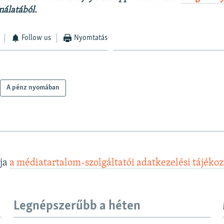
nálatából.
Follow us
Nyomtatás
A pénz nyomában
lja
a médiatartalom-szolgáltatói adatkezelési tájéko
Legnépszerűbb a héten