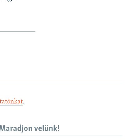
ztatónkat
.
Maradjon velünk!