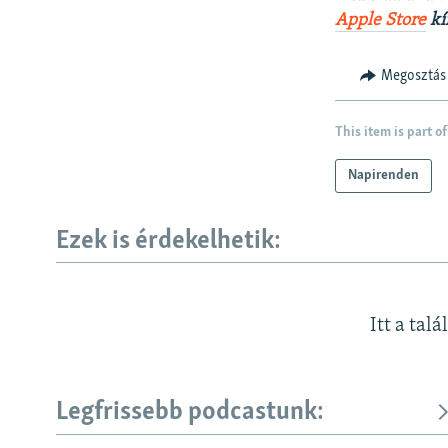
Apple Store
kí
Megosztás
This item is part of
Napirenden
Ezek is érdekelhetik:
Itt a talá
Legfrissebb podcastunk: