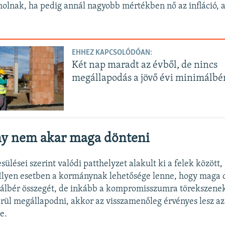
olnak, ha pedig annál nagyobb mértékben nő az infláció, 
EHHEZ KAPCSOLÓDÓAN:
Két nap maradt az évből, de nincs
megállapodás a jövő évi minimálbé
y nem akar maga dönteni
esülései szerint valódi patthelyzet alakult ki a felek között
Ilyen esetben a kormánynak lehetősége lenne, hogy maga d
álbér összegét, de inkább a kompromisszumra törekszene
rül megállapodni, akkor az visszamenőleg érvényes lesz az
e.