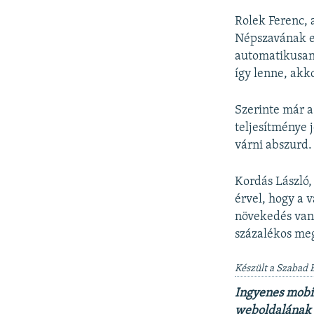
Rolek Ferenc,
Népszavának ez
automatikusan 
így lenne, akk
Szerinte már a
teljesítménye 
várni abszurd.
Kordás László,
érvel, hogy a 
növekedés van,
százalékos meg
Készült a Szabad E
Ingyenes mobi
weboldalának t