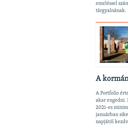
emeléssel szám
tárgyalnának.
A kormán
A Portfolio ért
akar engedni. 
2021-es minim
januárban sike
napjától kezdv