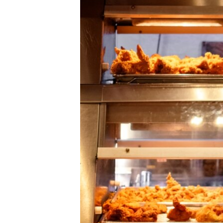
EURÓPAI UNIÓ
VILÁG
KLÍMAVÁLTOZÁS
A MÚLT TANULSÁGAI