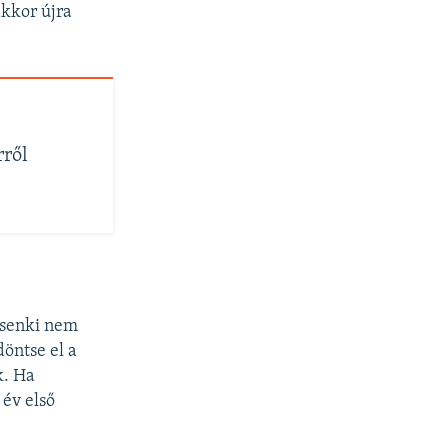
akkor újra
rről
, senki nem
öntse el a
k. Ha
 év első