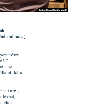
lók
 önhatalmúlag
gyeztetésen
dás”
ndta az
 államtitkára
nciát arra,
zaléknál,
zalékos