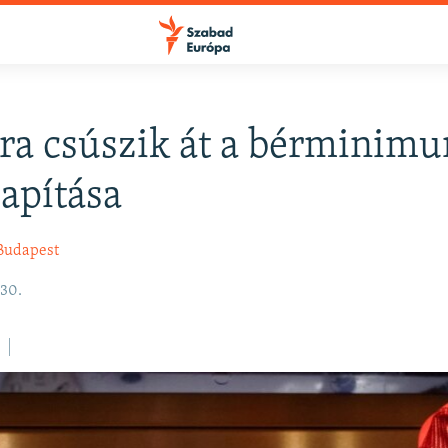
ra csúszik át a bérminim
FELIRATKOZÁS
apítása
Apple Podcasts
Budapest
30.
Spotify
Feliratkozás