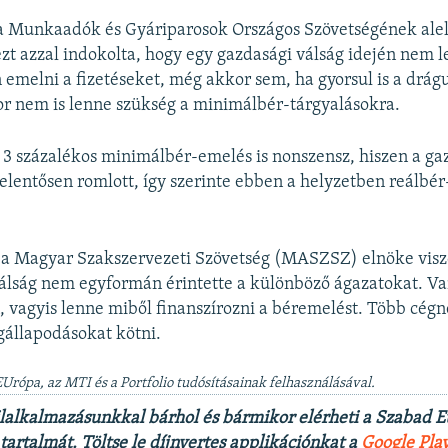
 a Munkaadók és Gyáriparosok Országos Szövetségének ale
t azzal indokolta, hogy egy gazdasági válság idején nem l
emelni a fizetéseket, még akkor sem, ha gyorsul is a drág
or nem is lenne szükség a minimálbér-tárgyalásokra.
 3 százalékos minimálbér-emelés is nonszensz, hiszen a ga
jelentősen romlott, így szerinte ebben a helyzetben reálbé
 a Magyar Szakszervezeti Szövetség (MASZSZ) elnöke visz
válság nem egyformán érintette a különböző ágazatokat. Va
 vagyis lenne miből finanszírozni a béremelést. Több cégné
állapodásokat kötni.
Urópa, az MTI és a Portfolio tudósításainak felhasználásával.
lalkalmazásunkkal bárhol és bármikor elérheti a Szabad 
artalmát. Töltse le díjnyertes applikációnkat a
Google Pla