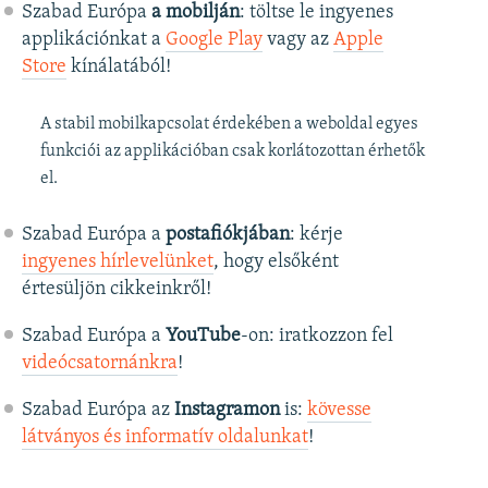
Szabad Európa
a mobilján
: töltse le ingyenes
applikációnkat a
Google Play
vagy az
Apple
Store
kínálatából!
A stabil mobilkapcsolat érdekében a weboldal egyes
funkciói az applikációban csak korlátozottan érhetők
el.
Szabad Európa a
postafiókjában
: kérje
ingyenes hírlevelünket
, hogy elsőként
értesüljön cikkeinkről!
Szabad Európa a
YouTube
-on: iratkozzon fel
videócsatornánkra
!
Szabad Európa az
Instagramon
is:
kövesse
látványos és informatív oldalunkat
! ​