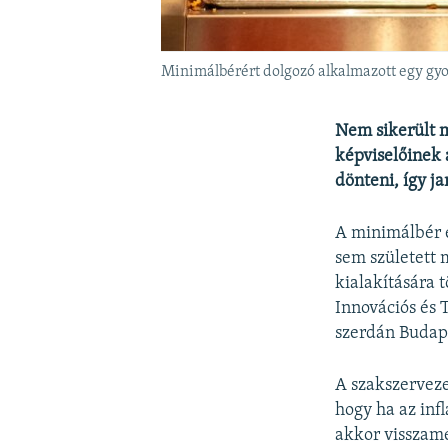
Minimálbérért dolgozó alkalmazott egy gy
Nem sikerült 
képviselőinek
dönteni, így ja
A minimálbér é
sem született
kialakítására 
Innovációs és 
szerdán Budape
A szakszerveze
hogy ha az inf
akkor visszame