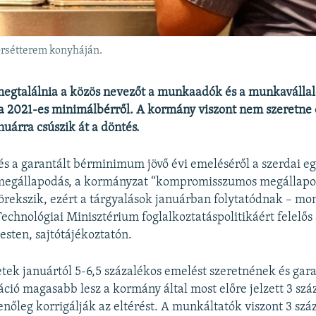
orsétterem konyháján.
megtalálnia a közös nevezőt a munkaadók és a munkaválla
 a 2021-es minimálbérről. A kormány viszont nem szeretne
nuárra csúszik át a döntés.
s a garantált bérminimum jövő évi emeléséről a szerdai e
 megállapodás, a kormányzat “kompromisszumos megállapo
törekszik, ezért a tárgyalások januárban folytatódnak – mo
Technológiai Minisztérium foglalkoztatáspolitikáért felelős
sten, sajtótájékoztatón.
tek januártól 5-6,5 százalékos emelést szeretnének és gara
láció magasabb lesz a kormány által most előre jelzett 3 szá
nőleg korrigálják az eltérést. A munkáltatók viszont 3 szá