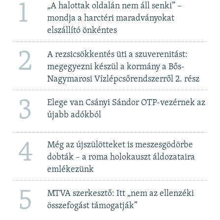
1
„A halottak oldalán nem áll senki” –
mondja a harctéri maradványokat
elszállító önkéntes
2
A rezsicsökkentés üti a szuverenitást:
megegyezni készül a kormány a Bős-
Nagymarosi Vízlépcsőrendszerről 2. rész
3
Elege van Csányi Sándor OTP-vezérnek az
újabb adókból
4
Még az újszülötteket is meszesgödörbe
dobták – a roma holokauszt áldozataira
emlékezünk
5
MTVA szerkesztő: Itt „nem az ellenzéki
összefogást támogatják”