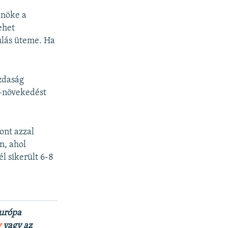
lnöke a
ehet
ulás üteme. Ha
zdaság
r-növekedést
ont azzal
n, ahol
l sikerült 6-8
Európa
y
vagy az