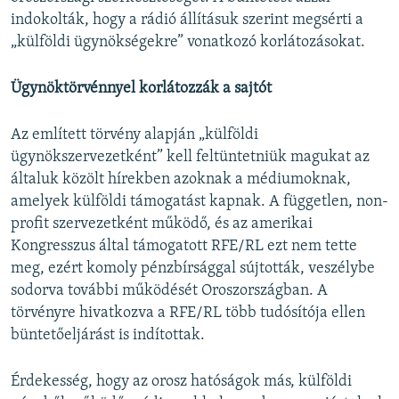
indokolták, hogy a rádió állításuk szerint megsérti a
„külföldi ügynökségekre” vonatkozó korlátozásokat.
Ügynöktörvénnyel korlátozzák a sajtót
Az említett törvény alapján „külföldi
ügynökszervezetként” kell feltüntetniük magukat az
általuk közölt hírekben azoknak a médiumoknak,
amelyek külföldi támogatást kapnak. A független, non-
profit szervezetként működő, és az amerikai
Kongresszus által támogatott RFE/RL ezt nem tette
meg, ezért komoly pénzbírsággal sújtották, veszélybe
sodorva további működését Oroszországban. A
törvényre hivatkozva a RFE/RL több tudósítója ellen
büntetőeljárást is indítottak.
Érdekesség, hogy az orosz hatóságok más, külföldi