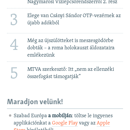
Nagymarosi Vízlépcsőrendszerről 2. rész
3
Elege van Csányi Sándor OTP-vezérnek az
újabb adókból
4
Még az újszülötteket is meszesgödörbe
dobták – a roma holokauszt áldozataira
emlékezünk
5
MTVA szerkesztő: Itt „nem az ellenzéki
összefogást támogatják”
Maradjon velünk!
Szabad Európa
a mobilján
: töltse le ingyenes
applikációnkat a
Google Play
vagy az
Apple