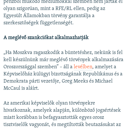
pénzből működő médiumokkal szemben nem jártak el
olyan szigorúan, mint a RFE/RL ellen, pedig az
Egyesült Államokban törvény garantálja a
szerkesztőségek függetlenségét.
A meglévő szankciókat alkalmazhatják
„Ha Moszkva ragaszkodik a büntetéshez, nekünk is fel
kell készülnünk már meglévő törvények alkalmazására
Oroszországgal szemben” – áll a
levélben
, amelyet a
Képviselőház külügyi bizottságának Republikánus és a
Demokrata párti vezetője, Greg Meeks és Michael
McCaul is aláírt.
Az amerikai képviselők olyan törvényekre
hivatkoznak, amelyek alapján, különböző jogsértések
miatt korábban is befagyasztották egyes orosz
tisztviselők vagyonát, és megtiltották beutazásukat az