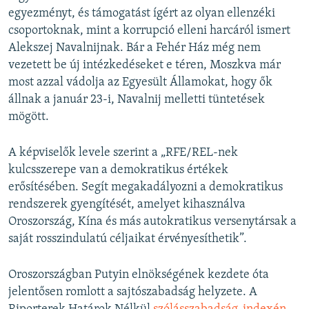
egyezményt, és támogatást ígért az olyan ellenzéki
csoportoknak, mint a korrupció elleni harcáról ismert
Alekszej Navalnijnak. Bár a Fehér Ház még nem
vezetett be új intézkedéseket e téren, Moszkva már
most azzal vádolja az Egyesült Államokat, hogy ők
állnak a január 23-i, Navalnij melletti tüntetések
mögött.
A képviselők levele szerint a „RFE/REL-nek
kulcsszerepe van a demokratikus értékek
erősítésében. Segít megakadályozni a demokratikus
rendszerek gyengítését, amelyet kihasználva
Oroszország, Kína és más autokratikus versenytársak a
saját rosszindulatú céljaikat érvényesíthetik”.
Oroszországban Putyin elnökségének kezdete óta
jelentősen romlott a sajtószabadság helyzete. A