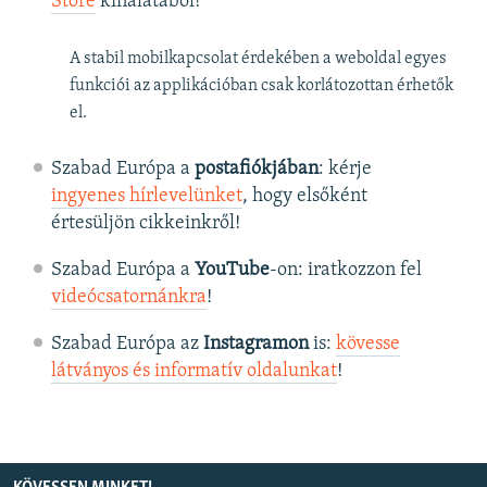
Store
kínálatából!
A stabil mobilkapcsolat érdekében a weboldal egyes
funkciói az applikációban csak korlátozottan érhetők
el.
Szabad Európa a
postafiókjában
: kérje
ingyenes hírlevelünket
, hogy elsőként
értesüljön cikkeinkről!
Szabad Európa a
YouTube
-on: iratkozzon fel
videócsatornánkra
!
Szabad Európa az
Instagramon
is:
kövesse
látványos és informatív oldalunkat
! ​