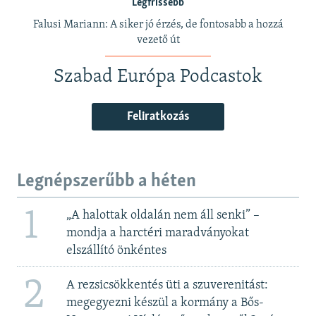
Legfrissebb
Falusi Mariann: A siker jó érzés, de fontosabb a hozzá
vezető út
Szabad Európa Podcastok
Feliratkozás
Legnépszerűbb a héten
1
„A halottak oldalán nem áll senki” –
mondja a harctéri maradványokat
elszállító önkéntes
2
A rezsicsökkentés üti a szuverenitást:
megegyezni készül a kormány a Bős-