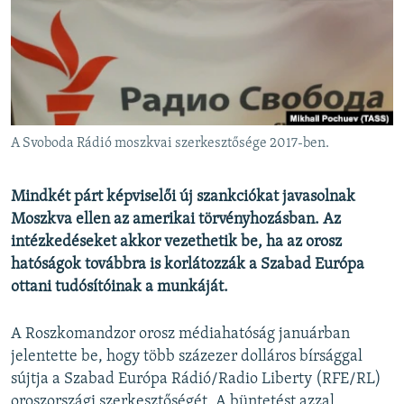
EURÓPAI UNIÓ
VILÁG
KLÍMAVÁLTOZÁS
A MÚLT TANULSÁGAI
A Svoboda Rádió moszkvai szerkesztősége 2017-ben.
KÖVESSEN MINKET!
Mindkét párt képviselői új szankciókat javasolnak
Moszkva ellen az amerikai törvényhozásban. Az
intézkedéseket akkor vezethetik be, ha az orosz
Valamennyi RFE/RL weboldal
hatóságok továbbra is korlátozzák a Szabad Európa
ottani tudósítóinak a munkáját.
A Roszkomandzor orosz médiahatóság januárban
jelentette be, hogy több százezer dolláros bírsággal
sújtja a Szabad Európa Rádió/Radio Liberty (RFE/RL)
oroszországi szerkesztőségét. A büntetést azzal