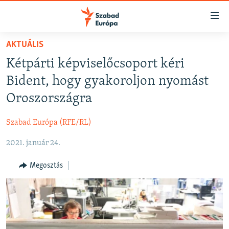
Akadálymentes
mód
Ugrás
AKTUÁLIS
a
NAPIRENDEN
Kétpárti képviselőcsoport kéri
fő
AKTUÁLIS
oldalra
Bident, hogy gyakoroljon nyomást
FELIRATKOZÁS
PODCASTOK
Ugrás
Oroszországra
a
VIDEÓK
tartalomjegyzékre
Szabad Európa (RFE/RL)
Spotify
ELEMZŐ
Ugrás
a
2021. január 24.
NER15
Feliratkozás
keresésre
SZABADON
Megosztás
TÁRSADALOM
DEMOKRÁCIA
A PÉNZ NYOMÁBAN