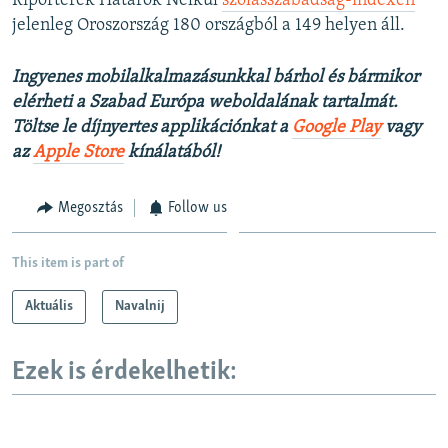
Riporterek Határok Nélkül
szólásszabadság-indexén
jelenleg Oroszország 180 országból a 149 helyen áll.
Ingyenes mobilalkalmazásunkkal bárhol és bármikor
elérheti a Szabad Európa weboldalának tartalmát.
Töltse le díjnyertes applikációnkat a
Google Play
vagy
az
Apple Store
kínálatából!
Megosztás
Follow us
This item is part of
Aktuális
Navalnij
Ezek is érdekelhetik: