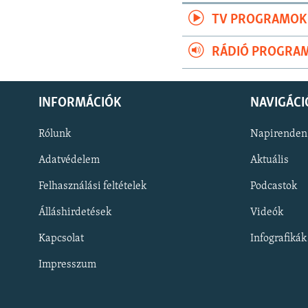
TV PROGRAMOK
RÁDIÓ PROGRA
INFORMÁCIÓK
NAVIGÁCI
Rólunk
Napirenden
Adatvédelem
Aktuális
Felhasználási feltételek
Podcastok
Álláshirdetések
Videók
KÖVESSEN MINKET!
Kapcsolat
Infografikák
Impresszum
Valamennyi RFE/RL weboldal