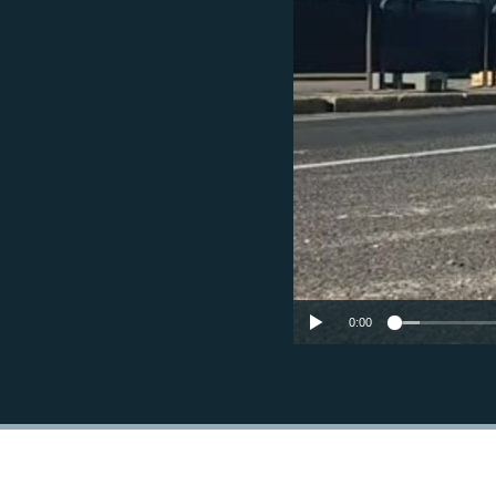
EURÓPAI UNIÓ
VILÁG
KLÍMAVÁLTOZÁS
A MÚLT TANULSÁGAI
0:00