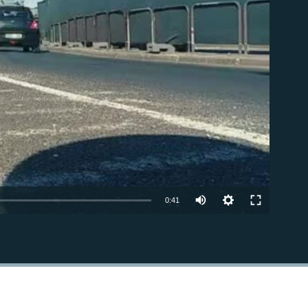
om
0:41
BEÁGYAZÁS