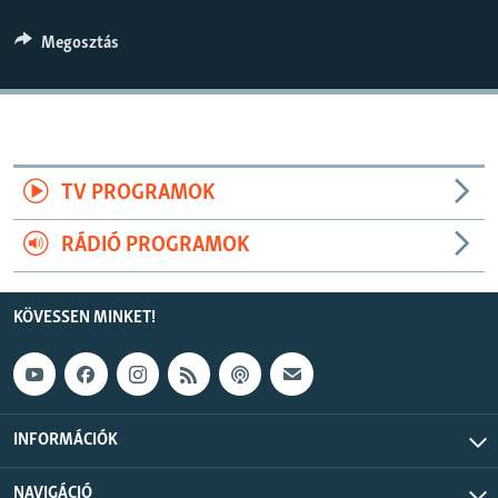
EURÓPAI UNIÓ
360p
Megosztás
VILÁG
480p
Auto
240p
360p
480p
KLÍMAVÁLTOZÁS
720p
A MÚLT TANULSÁGAI
720p
1080p
1080p
TV PROGRAMOK
KÖVESSEN MINKET!
RÁDIÓ PROGRAMOK
Valamennyi RFE/RL weboldal
KÖVESSEN MINKET!
INFORMÁCIÓK
NAVIGÁCIÓ