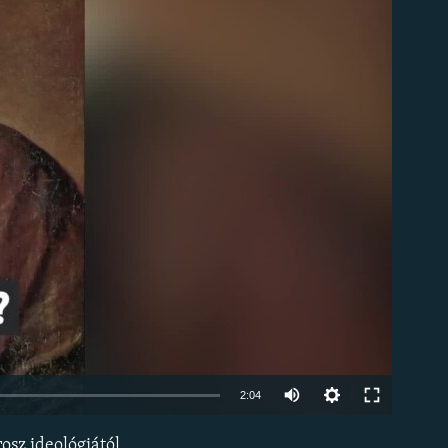
om
Auto
2:04
240p
osz ideológiától