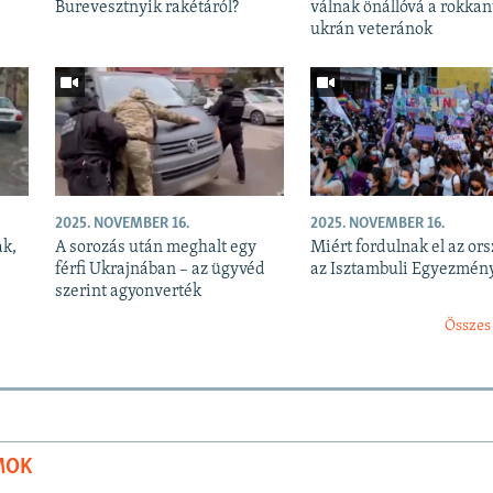
Burevesztnyik rakétáról?
válnak önállóvá a rokkan
ukrán veteránok
2025. NOVEMBER 16.
2025. NOVEMBER 16.
ak,
A sorozás után meghalt egy
Miért fordulnak el az or
férfi Ukrajnában – az ügyvéd
az Isztambuli Egyezmény
szerint agyonverték
Összes
MOK