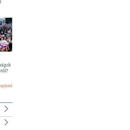
t
szágok
től?
 epizód