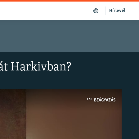
Hírlevél
cát Harkivban?
BEÁGYAZÁS