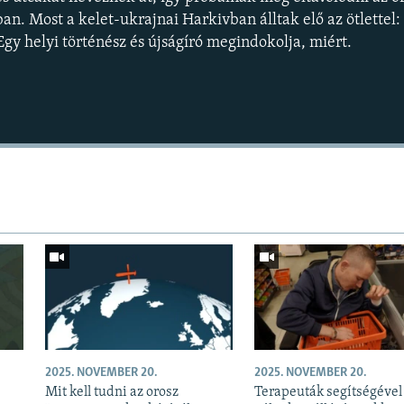
an. Most a kelet-ukrajnai Harkivban álltak elő az ötlettel:
Egy helyi történész és újságíró megindokolja, miért.
Auto
240p
360p
720p
1080p
2025. NOVEMBER 20.
2025. NOVEMBER 20.
Mit kell tudni az orosz
Terapeuták segítségével