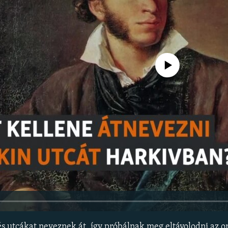
Jelenleg nincs elérhető tartal
s utcákat neveznek át, így próbálnak meg eltávolodni az or