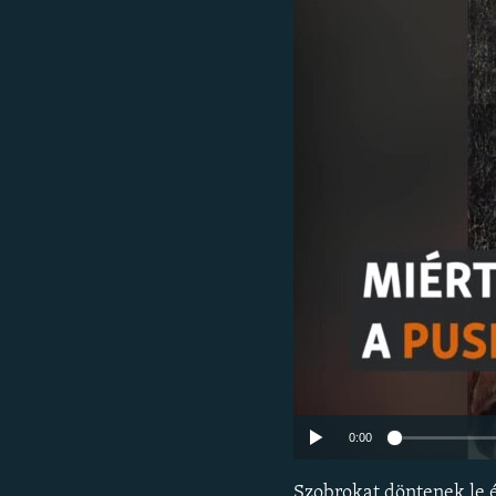
EURÓPAI UNIÓ
VILÁG
KLÍMAVÁLTOZÁS
A MÚLT TANULSÁGAI
0:00
Szobrokat döntenek le é