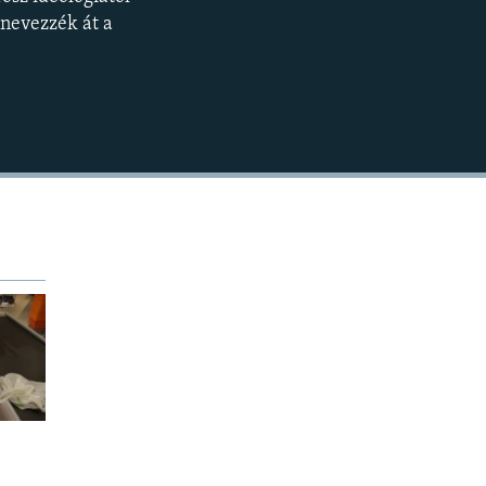
BEÁGYAZÁS
360p
 nevezzék át a
480p
720p
1080p
480p