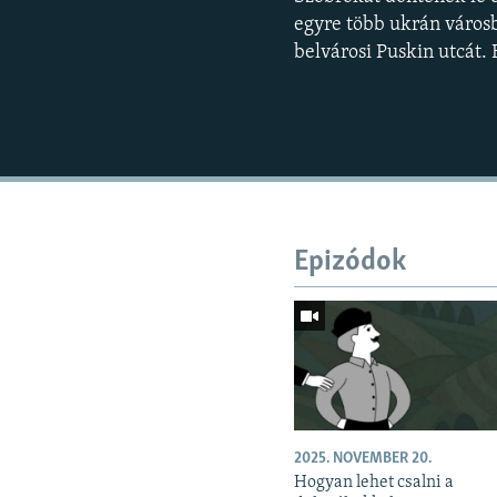
egyre több ukrán városb
belvárosi Puskin utcát. 
Epizódok
2025. NOVEMBER 20.
Hogyan lehet csalni a