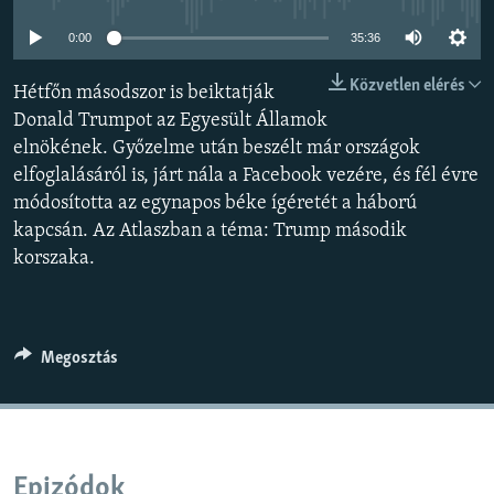
EURÓPAI UNIÓ
0:00
35:36
VILÁG
Közvetlen elérés
Hétfőn másodszor is beiktatják
KLÍMAVÁLTOZÁS
Donald Trumpot az Egyesült Államok
A MÚLT TANULSÁGAI
elnökének. Győzelme után beszélt már országok
elfoglalásáról is, járt nála a Facebook vezére, és fél évre
KÖVESSEN MINKET!
módosította az egynapos béke ígéretét a háború
kapcsán. Az Atlaszban a téma: Trump második
korszaka.
Valamennyi RFE/RL weboldal
Megosztás
Epizódok