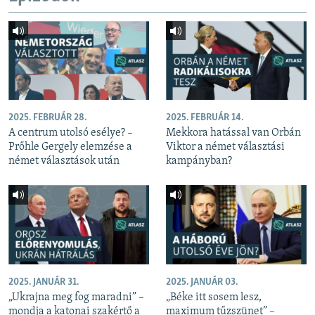
2025. FEBRUÁR 28.
2025. FEBRUÁR 14.
A centrum utolsó esélye? –
Mekkora hatással van Orbán
Prőhle Gergely elemzése a
Viktor a német választási
német választások után
kampányban?
2025. JANUÁR 31.
2025. JANUÁR 03.
„Ukrajna meg fog maradni” –
„Béke itt sosem lesz,
mondja a katonai szakértő a
maximum tűzszünet” –