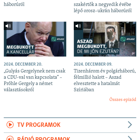
háborúról
szakértők a negyedik évébe
lépő orosz–ukrán háborúról
2024. DECEMBER 20.
2024. DECEMBER 09.
„Gulyás Gergelynek nem csak
Tizenhárom év polgárháború,
a CDU-val van kapcsolata” –
félmillió halott – Aszad
Prőhle Gergely a német
elvesztette a hatalmát
választásokról
Szíriában
Összes epizód
TV PROGRAMOK