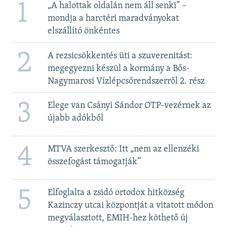
1
„A halottak oldalán nem áll senki” –
mondja a harctéri maradványokat
elszállító önkéntes
2
A rezsicsökkentés üti a szuverenitást:
megegyezni készül a kormány a Bős-
Nagymarosi Vízlépcsőrendszerről 2. rész
3
Elege van Csányi Sándor OTP-vezérnek az
újabb adókból
4
MTVA szerkesztő: Itt „nem az ellenzéki
összefogást támogatják”
5
Elfoglalta a zsidó ortodox hitközség
Kazinczy utcai központját a vitatott módon
megválasztott, EMIH-hez köthető új