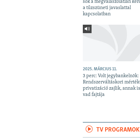
sok a megválaszolatlan kér
a tűzszüneti javaslattal
kapcsolatban
2025. MÁRCIUS 11.
3 perc: Volt jegybankelnök:
Rendszerváltáskori mérté
privatizáció zajlik, annak is
vad fajtája
TV PROGRAMOK