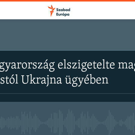
gyarország elszigetelte ma
stól Ukrajna ügyében
Jelenleg nincs elérhető tartal