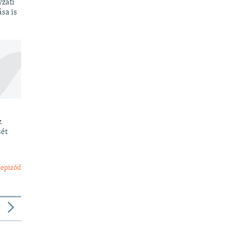
yzati
sa is
z
sét
 epizód