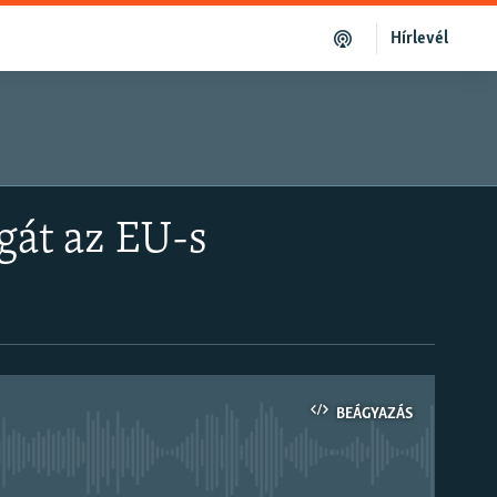
Hírlevél
gát az EU-s
BEÁGYAZÁS
om