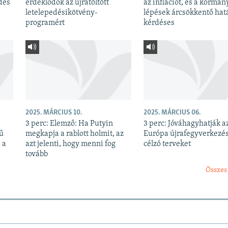
dés
érdeklődők az újratöltött
az inflációt, és a kormán
letelepedésikötvény-
lépések árcsökkentő hatá
programért
kérdéses
2025. MÁRCIUS 10.
2025. MÁRCIUS 06.
3 perc: Elemző: Ha Putyin
3 perc: Jóváhagyhatják a
kű
megkapja a rablott holmit, az
Európa újrafegyverkezé
 a
azt jelenti, hogy menni fog
célzó terveket
tovább
Összes