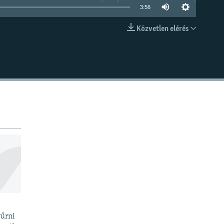
3:56
Közvetlen elérés
BEÁGYAZÁS
yűrni