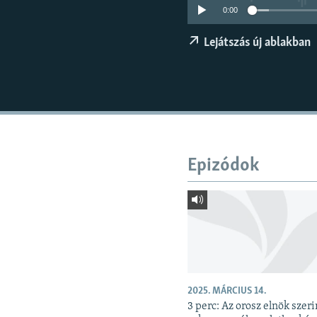
EURÓPAI UNIÓ
0:00
VILÁG
Lejátszás új ablakban
KLÍMAVÁLTOZÁS
A MÚLT TANULSÁGAI
Epizódok
2025. MÁRCIUS 14.
3 perc: Az orosz elnök szeri