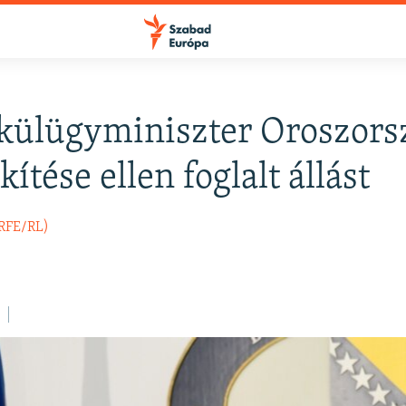
 külügyminiszter Oroszors
FELIRATKOZÁS
ítése ellen foglalt állást
Apple Podcasts
(RFE/RL)
Spotify
Feliratkozás