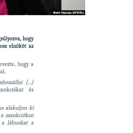
gsúlyozva, hogy
osz elnököt az
nevezte, hogy a
al.
mbeszállni (…)
nkciókat és
s alakuljon ki
 a szankciókon
 a lábunkat a