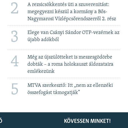
2
A rezsicsökkentés üti a szuverenitást:
megegyezni készül a kormány a Bős-
Nagymarosi Vízlépcsőrendszerről 2. rész
3
Elege van Csányi Sándor OTP-vezérnek az
újabb adókból
4
Még az újszülötteket is meszesgödörbe
dobták – a roma holokauszt áldozataira
emlékezünk
5
MTVA szerkesztő: Itt „nem az ellenzéki
összefogást támogatják”
Ó
KÖVESSEN MINKET!