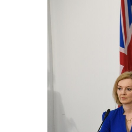
EURÓPAI UNIÓ
VILÁG
KLÍMAVÁLTOZÁS
A MÚLT TANULSÁGAI