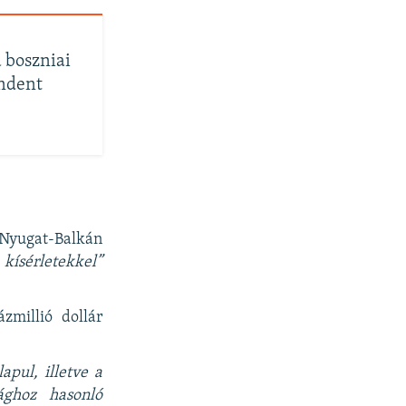
 boszniai
indent
 Nyugat-Balkán
 kísérletekkel”
zmillió dollár
apul, illetve a
ághoz hasonló