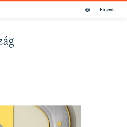
Hírlevél
zág