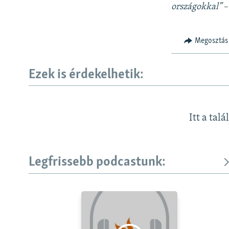
országokkal”
–
Megosztás
Ezek is érdekelhetik:
Itt a talá
Legfrissebb podcastunk: