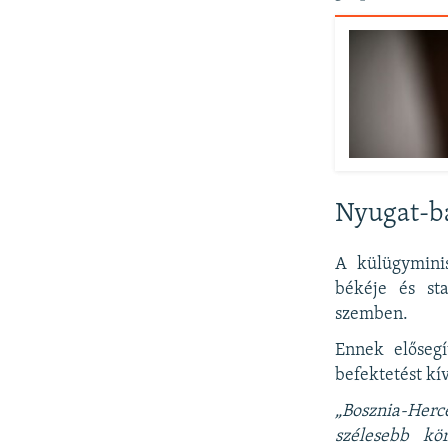
Nyugat-ba
A külügyminis
békéje és sta
szemben.
Ennek elősegí
befektetést kí
„Bosznia-Herce
szélesebb kö