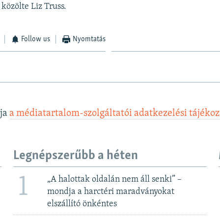
 közölte Liz Truss.
Follow us
Nyomtatás
lja
a médiatartalom-szolgáltatói adatkezelési tájéko
Legnépszerűbb a héten
1
„A halottak oldalán nem áll senki” –
mondja a harctéri maradványokat
elszállító önkéntes