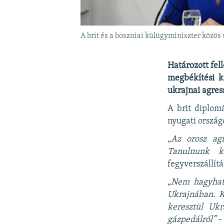
A brit és a boszniai külügyminiszter közös
Határozott fel
megbékítési k
ukrajnai agress
A brit diplomá
nyugati ország
„Az orosz agr
Tanulnunk ke
fegyverszállít
„Nem hagyhatj
Ukrajnában. K
keresztül Uk
gázpedálról”
– 