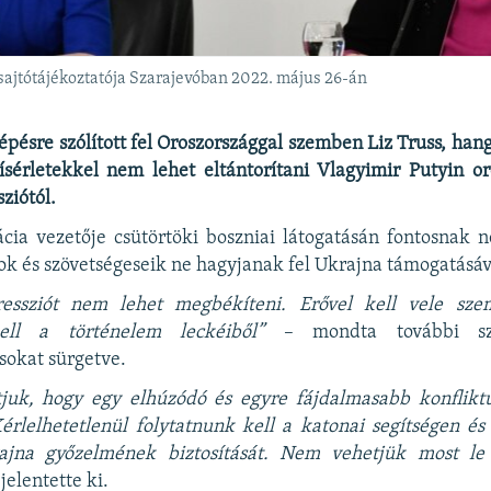
 sajtótájékoztatója Szarajevóban 2022. május 26-án
lépésre szólított fel Oroszországgal szemben Liz Truss, han
ísérletekkel nem lehet eltántorítani Vlagyimir Putyin or
ziótól.
cia vezetője csütörtöki boszniai látogatásán fontosnak 
ok és szövetségeseik ne hagyjanak fel Ukrajna támogatásáv
essziót nem lehet megbékíteni. Erővel kell vele sze
ll a történelem leckéiből”
– mondta további sza
ásokat sürgetve.
uk, hogy egy elhúzódó és egyre fájdalmasabb konfliktu
érlelhetetlenül folytatnunk kell a katonai segítségen és
rajna győzelmének biztosítását. Nem vehetjük most le
jelentette ki.