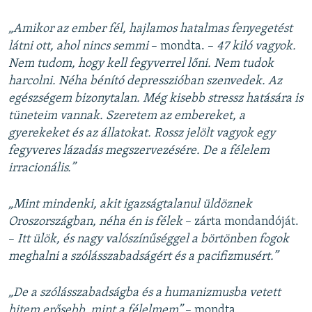
„Amikor az ember fél, hajlamos hatalmas fenyegetést
látni ott, ahol nincs semmi
– mondta. –
47 kiló vagyok.
Nem tudom, hogy kell fegyverrel lőni. Nem tudok
harcolni. Néha bénító depresszióban szenvedek. Az
egészségem bizonytalan. Még kisebb stressz hatására is
tüneteim vannak. Szeretem az embereket, a
gyerekeket és az állatokat. Rossz jelölt vagyok egy
fegyveres lázadás megszervezésére. De a félelem
irracionális.”
„Mint mindenki, akit igazságtalanul üldöznek
Oroszországban, néha én is félek
– zárta mondandóját.
–
Itt ülök, és nagy valószínűséggel a börtönben fogok
meghalni a szólásszabadságért és a pacifizmusért.”
„De a szólásszabadságba és a humanizmusba vetett
hitem erősebb, mint a félelmem”
– mondta.