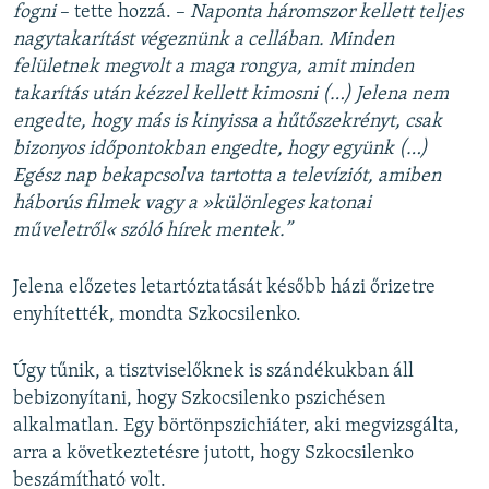
fogni
– tette hozzá. –
Naponta háromszor kellett teljes
nagytakarítást végeznünk a cellában. Minden
felületnek megvolt a maga rongya, amit minden
takarítás után kézzel kellett kimosni (…) Jelena nem
engedte, hogy más is kinyissa a hűtőszekrényt, csak
bizonyos időpontokban engedte, hogy együnk (…)
Egész nap bekapcsolva tartotta a televíziót, amiben
háborús filmek vagy a »különleges katonai
műveletről« szóló hírek mentek.”
Jelena előzetes letartóztatását később házi őrizetre
enyhítették, mondta Szkocsilenko.
Úgy tűnik, a tisztviselőknek is szándékukban áll
bebizonyítani, hogy Szkocsilenko pszichésen
alkalmatlan. Egy börtönpszichiáter, aki megvizsgálta,
arra a következtetésre jutott, hogy Szkocsilenko
beszámítható volt.