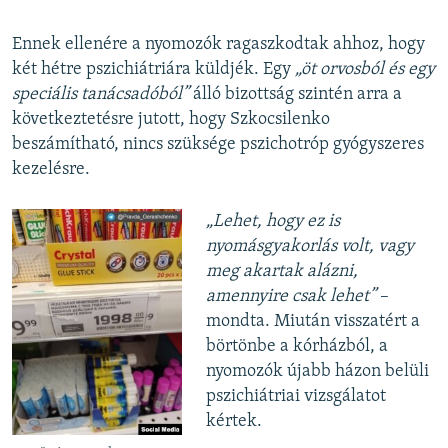
Ennek ellenére a nyomozók ragaszkodtak ahhoz, hogy
két hétre pszichiátriára küldjék. Egy
„öt orvosból és egy
speciális tanácsadóból”
álló bizottság szintén arra a
következtetésre jutott, hogy Szkocsilenko
beszámítható, nincs szüksége pszichotróp gyógyszeres
kezelésre.
„Lehet, hogy ez is
nyomásgyakorlás volt, vagy
meg akartak alázni,
amennyire csak lehet”
–
mondta. Miután visszatért a
börtönbe a kórházból, a
nyomozók újabb házon belüli
pszichiátriai vizsgálatot
kértek.