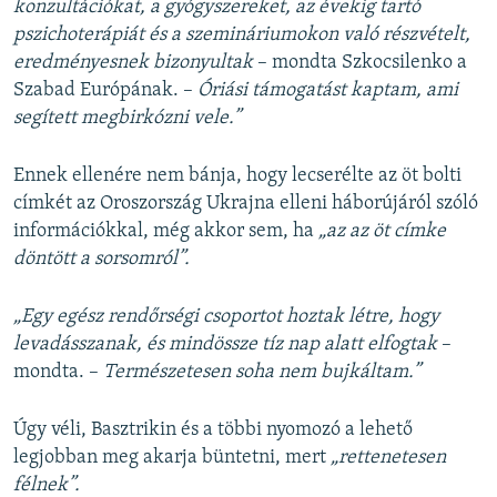
konzultációkat, a gyógyszereket, az évekig tartó
pszichoterápiát és a szemináriumokon való részvételt,
eredményesnek bizonyultak
– mondta Szkocsilenko a
Szabad Európának. –
Óriási támogatást kaptam, ami
segített megbirkózni vele.”
Ennek ellenére nem bánja, hogy lecserélte az öt bolti
címkét az Oroszország Ukrajna elleni háborújáról szóló
információkkal, még akkor sem, ha
„az az öt címke
döntött a sorsomról”.
„Egy egész rendőrségi csoportot hoztak létre, hogy
levadásszanak, és mindössze tíz nap alatt elfogtak
–
mondta. –
Természetesen soha nem bujkáltam.”
Úgy véli, Basztrikin és a többi nyomozó a lehető
legjobban meg akarja büntetni, mert
„rettenetesen
félnek”.