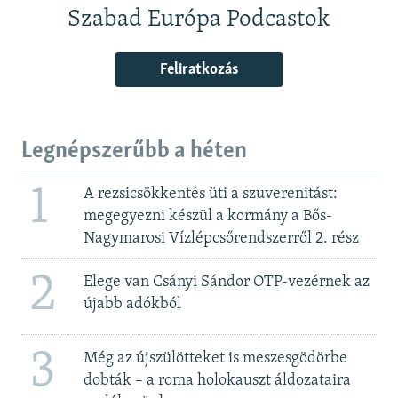
Szabad Európa Podcastok
Feliratkozás
Legnépszerűbb a héten
1
A rezsicsökkentés üti a szuverenitást:
megegyezni készül a kormány a Bős-
Nagymarosi Vízlépcsőrendszerről 2. rész
2
Elege van Csányi Sándor OTP-vezérnek az
újabb adókból
3
Még az újszülötteket is meszesgödörbe
dobták – a roma holokauszt áldozataira