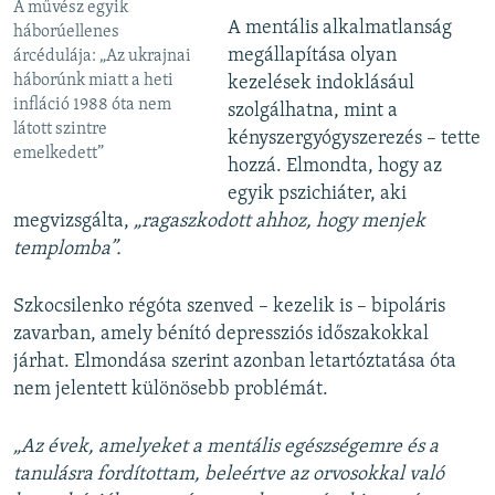
A művész egyik
A mentális alkalmatlanság
háborúellenes
megállapítása olyan
árcédulája: „Az ukrajnai
háborúnk miatt a heti
kezelések indoklásául
infláció 1988 óta nem
szolgálhatna, mint a
látott szintre
kényszergyógyszerezés – tette
emelkedett”
hozzá. Elmondta, hogy az
egyik pszichiáter, aki
megvizsgálta,
„ragaszkodott ahhoz, hogy menjek
templomba”.
Szkocsilenko régóta szenved – kezelik is – bipoláris
zavarban, amely bénító depressziós időszakokkal
járhat. Elmondása szerint azonban letartóztatása óta
nem jelentett különösebb problémát.
„Az évek, amelyeket a mentális egészségemre és a
tanulásra fordítottam, beleértve az orvosokkal való