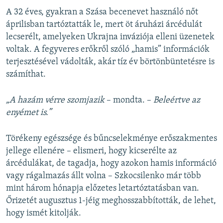
A 32 éves, gyakran a Szása becenevet használó nőt
áprilisban tartóztatták le, mert öt áruházi árcédulát
lecserélt, amelyeken Ukrajna inváziója elleni üzenetek
voltak. A fegyveres erőkről szóló „hamis” információk
terjesztésével vádolták, akár tíz év börtönbüntetésre is
számíthat.
„A hazám vérre szomjazik
– mondta. –
Beleértve az
enyémet is.”
Törékeny egészsége és bűncselekménye erőszakmentes
jellege ellenére – elismeri, hogy kicserélte az
árcédulákat, de tagadja, hogy azokon hamis információ
vagy rágalmazás állt volna – Szkocsilenko már több
mint három hónapja előzetes letartóztatásban van.
Őrizetét augusztus 1-jéig meghosszabbították, de lehet,
hogy ismét kitolják.