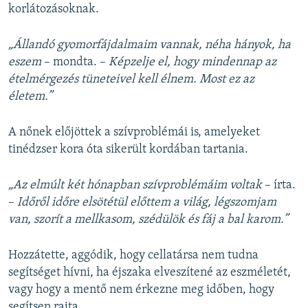
korlátozásoknak.
„Állandó gyomorfájdalmaim vannak, néha hányok, ha
eszem
– mondta. –
Képzelje el, hogy mindennap az
ételmérgezés tüneteivel kell élnem. Most ez az
életem.”
A nőnek előjöttek a szívproblémái is, amelyeket
tinédzser kora óta sikerült kordában tartania.
„Az elmúlt két hónapban szívproblémáim voltak
– írta.
–
Időről időre elsötétül előttem a világ, légszomjam
van, szorít a mellkasom, szédülök és fáj a bal karom.”
Hozzátette, aggódik, hogy cellatársa nem tudna
segítséget hívni, ha éjszaka elveszítené az eszméletét,
vagy hogy a mentő nem érkezne meg időben, hogy
segítsen rajta.