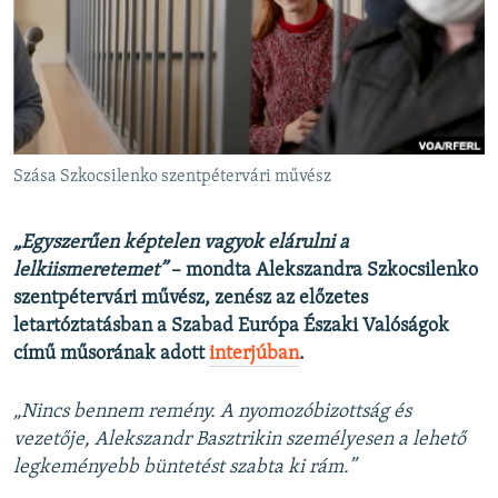
EURÓPAI UNIÓ
VILÁG
KLÍMAVÁLTOZÁS
A MÚLT TANULSÁGAI
Szása Szkocsilenko szentpétervári művész
KÖVESSEN MINKET!
„Egyszerűen képtelen vagyok elárulni a
lelkiismeretemet”
– mondta Alekszandra Szkocsilenko
szentpétervári művész, zenész az előzetes
Valamennyi RFE/RL weboldal
letartóztatásban a Szabad Európa Északi Valóságok
című műsorának adott
interjúban
.
„Nincs bennem remény. A nyomozóbizottság és
vezetője, Alekszandr Basztrikin személyesen a lehető
legkeményebb büntetést szabta ki rám.”