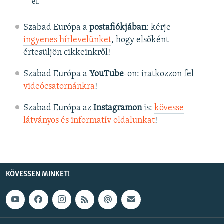
el.
Szabad Európa a
postafiókjában
: kérje
ingyenes hírlevelünket
, hogy elsőként
értesüljön cikkeinkről!
Szabad Európa a
YouTube
-on: iratkozzon fel
videócsatornánkra
!
Szabad Európa az
Instagramon
is:
kövesse
látványos és informatív oldalunkat
! ​
KÖVESSEN MINKET!