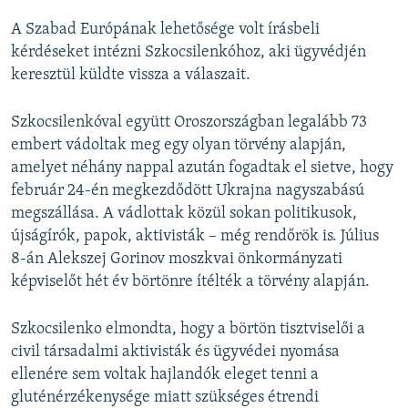
A Szabad Európának lehetősége volt írásbeli
kérdéseket intézni Szkocsilenkóhoz, aki ügyvédjén
keresztül küldte vissza a válaszait.
Szkocsilenkóval együtt Oroszországban legalább 73
embert vádoltak meg egy olyan törvény alapján,
amelyet néhány nappal azután fogadtak el sietve, hogy
február 24-én megkezdődött Ukrajna nagyszabású
megszállása. A vádlottak közül sokan politikusok,
újságírók, papok, aktivisták – még rendőrök is. Július
8-án Alekszej Gorinov moszkvai önkormányzati
képviselőt hét év börtönre ítélték a törvény alapján.
Szkocsilenko elmondta, hogy a börtön tisztviselői a
civil társadalmi aktivisták és ügyvédei nyomása
ellenére sem voltak hajlandók eleget tenni a
gluténérzékenysége miatt szükséges étrendi