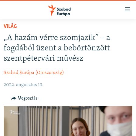
Akadálymentes
mód
Ugrás
VILÁG
a
NAPIRENDEN
„A hazám vérre szomjazik” – a
fő
AKTUÁLIS
oldalra
fogdából üzent a bebörtönzött
FELIRATKOZÁS
PODCASTOK
Ugrás
szentpétervári művész
a
VIDEÓK
tartalomjegyzékre
Szabad Európa (Oroszország)
Spotify
ELEMZŐ
Ugrás
a
2022. augusztus 13.
NER15
Feliratkozás
keresésre
SZABADON
Megosztás
TÁRSADALOM
DEMOKRÁCIA
A PÉNZ NYOMÁBAN