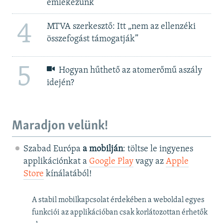
emlékezünk
4
MTVA szerkesztő: Itt „nem az ellenzéki
összefogást támogatják”
5
Hogyan hűthető az atomerőmű aszály
idején?
Maradjon velünk!
Szabad Európa
a mobilján
: töltse le ingyenes
applikációnkat a
Google Play
vagy az
Apple
Store
kínálatából!
A stabil mobilkapcsolat érdekében a weboldal egyes
funkciói az applikációban csak korlátozottan érhetők