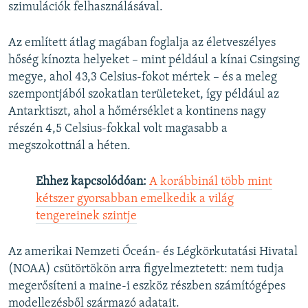
szimulációk felhasználásával.
Az említett átlag magában foglalja az életveszélyes
hőség kínozta helyeket – mint például a kínai Csingsing
megye, ahol 43,3 Celsius-fokot mértek – és a meleg
szempontjából szokatlan területeket, így például az
Antarktiszt, ahol a hőmérséklet a kontinens nagy
részén 4,5 Celsius-fokkal volt magasabb a
megszokottnál a héten.
Ehhez kapcsolódóan:
A korábbinál több mint
kétszer gyorsabban emelkedik a világ
tengereinek szintje
Az amerikai Nemzeti Óceán- és Légkörkutatási Hivatal
(NOAA) csütörtökön arra figyelmeztetett: nem tudja
megerősíteni a maine-i eszköz részben számítógépes
modellezésből származó adatait.