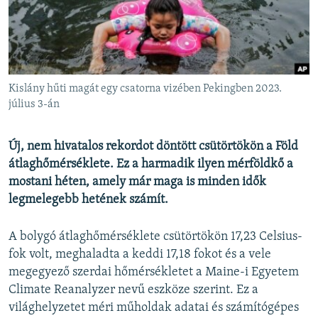
EURÓPAI UNIÓ
VILÁG
KLÍMAVÁLTOZÁS
A MÚLT TANULSÁGAI
Kislány hűti magát egy csatorna vizében Pekingben 2023.
július 3-án
KÖVESSEN MINKET!
Új, nem hivatalos rekordot döntött csütörtökön a Föld
átlaghőmérséklete. Ez a harmadik ilyen mérföldkő a
mostani héten, amely már maga is minden idők
Valamennyi RFE/RL weboldal
legmelegebb hetének számít.
A bolygó átlaghőmérséklete csütörtökön 17,23 Celsius-
fok volt, meghaladta a keddi 17,18 fokot és a vele
megegyező szerdai hőmérsékletet a Maine-i Egyetem
Climate Reanalyzer nevű eszköze szerint. Ez a
világhelyzetet méri műholdak adatai és számítógépes