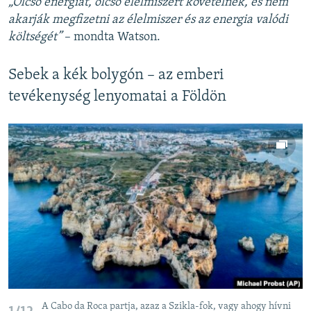
„Olcsó energiát, olcsó élelmiszert követelnek, és nem
akarják megfizetni az élelmiszer és az energia valódi
költségét”
– mondta Watson.
Sebek a kék bolygón – az emberi
tevékenység lenyomatai a Földön
A Cabo da Roca partja, azaz a Szikla-fok, vagy ahogy hívni