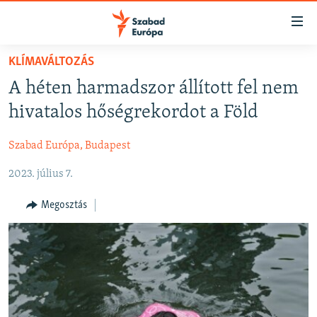
Akadálymentes
mód
Ugrás
KLÍMAVÁLTOZÁS
a
NAPIRENDEN
A héten harmadszor állított fel nem
fő
AKTUÁLIS
oldalra
hivatalos hőségrekordot a Föld
PODCASTOK
Ugrás
a
Szabad Európa, Budapest
VIDEÓK
tartalomjegyzékre
2023. július 7.
ELEMZŐ
Ugrás
a
NER15
Megosztás
keresésre
SZABADON
TÁRSADALOM
DEMOKRÁCIA
A PÉNZ NYOMÁBAN