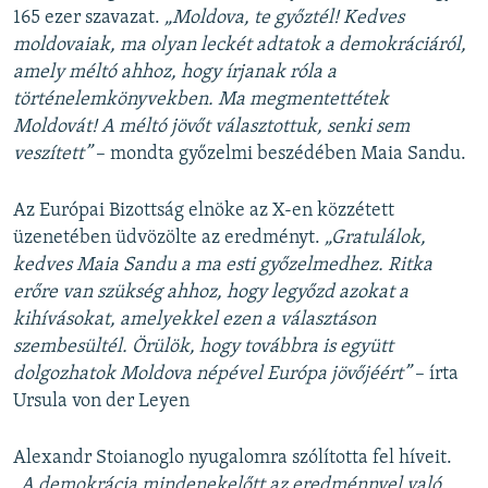
165 ezer szavazat.
„Moldova, te győztél!
Kedves
moldovaiak, ma olyan leckét adtatok a demokráciáról,
amely méltó ahhoz, hogy írjanak róla a
történelemkönyvekben. Ma megmentettétek
Moldovát! A méltó jövőt választottuk, senki sem
veszített”
– mondta győzelmi beszédében Maia Sandu.
Az Európai Bizottság elnöke az X-en közzétett
üzenetében üdvözölte az eredményt.
„Gratulálok,
kedves Maia Sandu a ma esti győzelmedhez. Ritka
erőre van szükség ahhoz, hogy legyőzd azokat a
kihívásokat, amelyekkel ezen a választáson
szembesültél. Örülök, hogy továbbra is együtt
dolgozhatok Moldova népével Európa jövőjéért”
– írta
Ursula von der Leyen
Alexandr Stoianoglo nyugalomra szólította fel híveit.
„A demokrácia mindenekelőtt az eredménnyel való