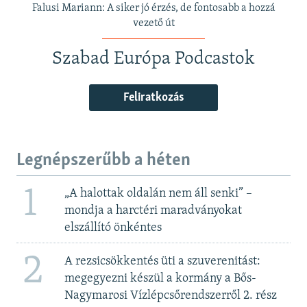
Falusi Mariann: A siker jó érzés, de fontosabb a hozzá
vezető út
Szabad Európa Podcastok
Feliratkozás
Legnépszerűbb a héten
1
„A halottak oldalán nem áll senki” –
mondja a harctéri maradványokat
elszállító önkéntes
2
A rezsicsökkentés üti a szuverenitást:
megegyezni készül a kormány a Bős-
Nagymarosi Vízlépcsőrendszerről 2. rész