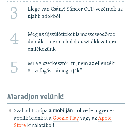
3
Elege van Csányi Sándor OTP-vezérnek az
újabb adókból
4
Még az újszülötteket is meszesgödörbe
dobták – a roma holokauszt áldozataira
emlékezünk
5
MTVA szerkesztő: Itt „nem az ellenzéki
összefogást támogatják”
Maradjon velünk!
Szabad Európa
a mobilján
: töltse le ingyenes
applikációnkat a
Google Play
vagy az
Apple
Store
kínálatából!