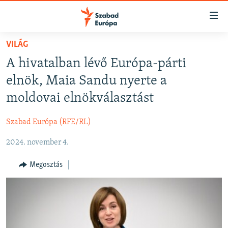
Akadálymentes
mód
Ugrás
VILÁG
a
NAPIRENDEN
A hivatalban lévő Európa-párti
fő
AKTUÁLIS
oldalra
elnök, Maia Sandu nyerte a
FELIRATKOZÁS
PODCASTOK
Ugrás
moldovai elnökválasztást
a
VIDEÓK
tartalomjegyzékre
Szabad Európa (RFE/RL)
Spotify
ELEMZŐ
Ugrás
a
2024. november 4.
NER15
Feliratkozás
keresésre
SZABADON
Megosztás
TÁRSADALOM
DEMOKRÁCIA
A PÉNZ NYOMÁBAN