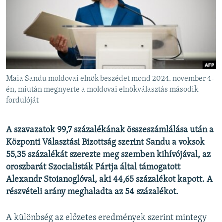
EURÓPAI UNIÓ
VILÁG
KLÍMAVÁLTOZÁS
A MÚLT TANULSÁGAI
Maia Sandu moldovai elnök beszédet mond 2024. november 4-
KÖVESSEN MINKET!
én, miután megnyerte a moldovai elnökválasztás második
fordulóját
A szavazatok 99,7 százalékának összeszámlálása után a
Valamennyi RFE/RL weboldal
Központi Választási Bizottság szerint Sandu a voksok
55,35 százalékát szerezte meg szemben kihívójával, az
oroszbarát Szocialisták Pártja által támogatott
Alexandr Stoianoglóval, aki 44,65 százalékot kapott. A
részvételi arány meghaladta az 54 százalékot.
A különbség az előzetes eredmények szerint mintegy