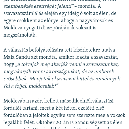
szembenézés érettségét jelenti”
– mondta. A
szavazatszámlálás elején egy ideig ő volt az élen, de
egyre csökkent az előnye, ahogy a nagyvárosok és
Moldova nyugati diaszpórájának voksait is
megszámolták.
A választás befolyásolására tett kísérletekre utalva
Maia Sandu azt mondta, amikor leadta a szavazatát,
hogy
„a tolvajok meg akarják venni a szavazatunkat,
meg akarják venni az országunkat, de az emberek
erősebbek. Menjetek el szavazni hittel és reménnyel!
Fel a fejjel, moldovaiak!”
Moldovában azért kellett második elnökválasztási
fordulót tartani, mert a két héttel ezelőtti első
fordulóban a jelöltek egyike sem szerezte meg a voksok
legalább felét. Október 20-án is Sandu végzett az élen