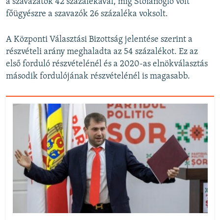
a szavazatok 42 százalékával, míg Stoianoglo volt
főügyészre a szavazók 26 százaléka voksolt.
A Központi Választási Bizottság jelentése szerint a
részvételi arány meghaladta az 54 százalékot. Ez az
első forduló részvételénél és a 2020-as elnökválasztás
második fordulójának részvételénél is magasabb.