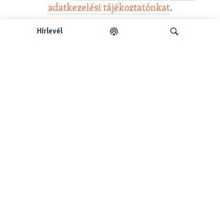
adatkezelési tájékoztatónkat
.
Hírlevél
Legfrissebb podcastunk:
Keresés
Legfrissebb
Falusi Mariann: A siker jó érzés, de fontosabb a hozzá
vezető út