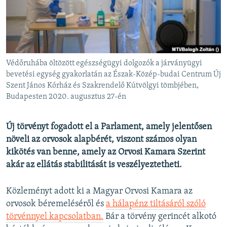
EURÓPAI UNIÓ
VILÁG
KLÍMAVÁLTOZÁS
A MÚLT TANULSÁGAI
Védőruhába öltözött egészségügyi dolgozók a járványügyi
bevetési egység gyakorlatán az Észak-Közép-budai Centrum Új
Szent János Kórház és Szakrendelő Kútvölgyi tömbjében,
KÖVESSEN MINKET!
Budapesten 2020. augusztus 27-én
Új törvényt fogadott el a Parlament, amely jelentősen
Valamennyi RFE/RL weboldal
növeli az orvosok alapbérét, viszont számos olyan
kikötés van benne, amely az Orvosi Kamara Szerint
akár az ellátás stabilitását is veszélyeztetheti.
Közleményt adott ki a Magyar Orvosi Kamara az
orvosok béremeléséről és
a hálapénz tiltásáról szóló
törvénnyel kapcsolatban.
Bár a törvény gerincét alkotó