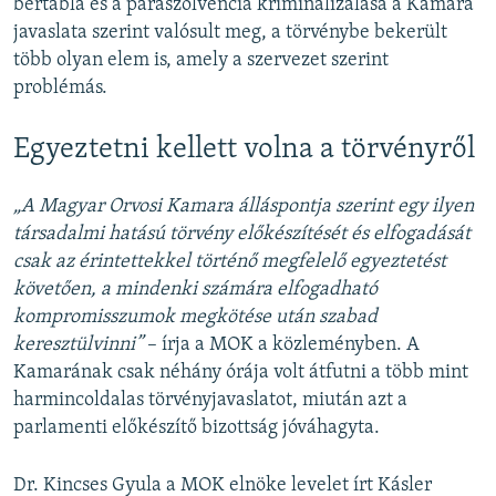
bértábla és a paraszolvencia kriminalizálása a Kamara
javaslata szerint valósult meg, a törvénybe bekerült
több olyan elem is, amely a szervezet szerint
problémás.
Egyeztetni kellett volna a törvényről
„A Magyar Orvosi Kamara álláspontja szerint egy ilyen
társadalmi hatású törvény előkészítését és elfogadását
csak az érintettekkel történő megfelelő egyeztetést
követően, a mindenki számára elfogadható
kompromisszumok megkötése után szabad
keresztülvinni”
– írja a MOK a közleményben. A
Kamarának csak néhány órája volt átfutni a több mint
harmincoldalas törvényjavaslatot, miután azt a
parlamenti előkészítő bizottság jóváhagyta.
Dr. Kincses Gyula a MOK elnöke levelet írt Kásler