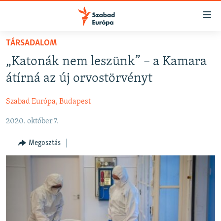
Akadálymentes
mód
Ugrás
TÁRSADALOM
a
NAPIRENDEN
„Katonák nem leszünk” – a Kamara
fő
AKTUÁLIS
oldalra
átírná az új orvostörvényt
FELIRATKOZÁS
PODCASTOK
Ugrás
a
Szabad Európa, Budapest
VIDEÓK
tartalomjegyzékre
Spotify
2020. október 7.
ELEMZŐ
Ugrás
a
NER15
Megosztás
Feliratkozás
keresésre
SZABADON
TÁRSADALOM
DEMOKRÁCIA
A PÉNZ NYOMÁBAN