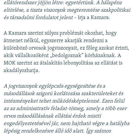
ellátórendszer jöjjön létre: egyetértünk. A hálapénz
eltörlése, a tiszta viszonyok megteremtése szakpolitikai
és társadalmi fordulatot jelent
– írja a Kamara.
A Kamara szerint súlyos problémát okozhat, hogy
átmenet nélkül, egyszerre akarják rendezni a
különböző orvosok jogviszonyait, ez főleg azokat érinti,
akik vállalkozóként „bedolgoznak” kórházaknak. A
MOK szerint az átalakítás lebonyolítása az ellátást is
akadályozhatja.
A jogviszonyok egylépcsős egységesítése és a
másodállások szigorú korlátozása szakterületeket és
intézményeket tehet működésképtelenné. Ezen felül
az az adminisztratív feladat-tömeg, amely a több ezer
orvos másodállásának ellátási érdek miatti
engedélyeztetésével jár, nem hajtható végre a hatályba
lépésig rendelkezésre álló idő alatt. Így számos