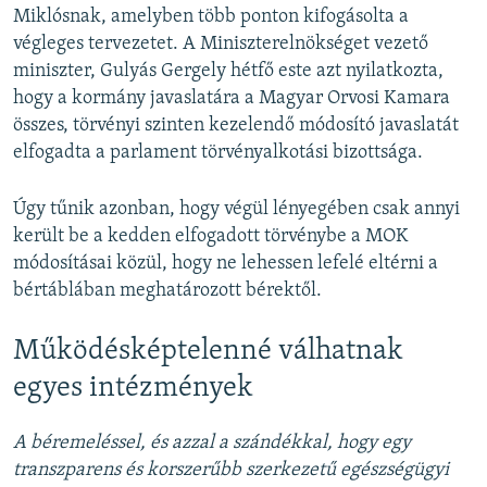
Miklósnak, amelyben több ponton kifogásolta a
végleges tervezetet. A Miniszterelnökséget vezető
miniszter, Gulyás Gergely hétfő este azt nyilatkozta,
hogy a kormány javaslatára a Magyar Orvosi Kamara
összes, törvényi szinten kezelendő módosító javaslatát
elfogadta a parlament törvényalkotási bizottsága.
Úgy tűnik azonban, hogy végül lényegében csak annyi
került be a kedden elfogadott törvénybe a MOK
módosításai közül, hogy ne lehessen lefelé eltérni a
bértáblában meghatározott bérektől.
Működésképtelenné válhatnak
egyes intézmények
A béremeléssel, és azzal a szándékkal, hogy egy
transzparens és korszerűbb szerkezetű egészségügyi