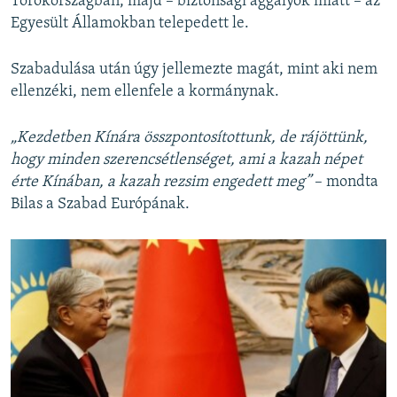
Törökországban, majd – biztonsági aggályok miatt – az
Egyesült Államokban telepedett le.
Szabadulása után úgy jellemezte magát, mint aki nem
ellenzéki, nem ellenfele a kormánynak.
„Kezdetben Kínára összpontosítottunk, de rájöttünk,
hogy minden szerencsétlenséget, ami a kazah népet
érte Kínában, a kazah rezsim engedett meg”
– mondta
Bilas a Szabad Európának.