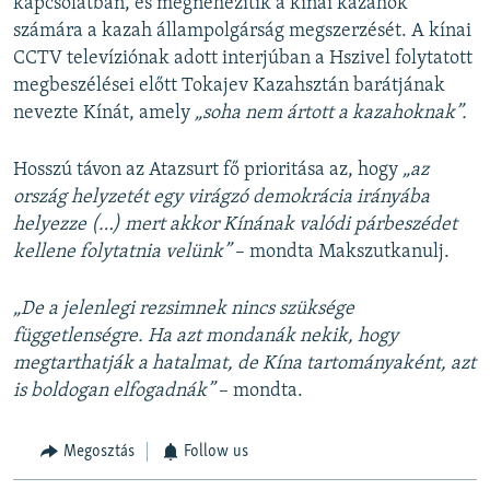
kapcsolatban, és megnehezítik a kínai kazahok
számára a kazah állampolgárság megszerzését. A kínai
CCTV televíziónak adott interjúban a Hszivel folytatott
megbeszélései előtt Tokajev Kazahsztán barátjának
nevezte Kínát, amely
„soha nem ártott a kazahoknak”.
Hosszú távon az Atazsurt fő prioritása az, hogy
„az
ország helyzetét egy virágzó demokrácia irányába
helyezze (…) mert akkor Kínának valódi párbeszédet
kellene folytatnia velünk”
– mondta Makszutkanulj.
„De a jelenlegi rezsimnek nincs szüksége
függetlenségre. Ha azt mondanák nekik, hogy
megtarthatják a hatalmat, de Kína tartományaként, azt
is boldogan elfogadnák”
– mondta.
Megosztás
Follow us