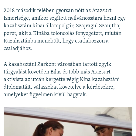
2018 második felében gyorsan nőtt az Atazsurt
ismertsége, amikor segített nyilvánosságra hozni egy
kazahsztáni kínai állampolgár, Szajragul Szaujtbaj
perét, akit a Kínába toloncolás fenyegetett, miután
Kazahsztánba menekült, hogy csatlakozzon a
családjához.
A kazahsztáni Zarkent városában tartott egyik
tárgyalást követően Bilas és több más Atazsurt-
aktivista az utcán kergette végig Kína kazahsztáni
diplomatáit, válaszokat követelve a kérdésekre,
amelyeket figyelmen kívül hagytak.