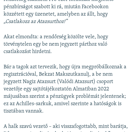
pénzbírságot szabott ki rá, miután Facebookon
közzétett egy üzenetet, amelyben az állt, hogy
„Csatlakozz az Atazsurthoz!”
Akat elmondta: a rendőrség közölte vele, hogy
törvénytelen egy be nem jegyzett párthoz való
csatlakozást hirdetni.
Bár a tagok azt tervezik, hogy újra megpróbálkoznak a
regisztrációval, Bekzat Makszutkanulj, a be nem
jegyzett Nagiz Atazsurt (Valódi Atazsurt) csoport
vezetője egy sajtótájékoztatón Almatiban 2022
májusában szerint a pénzügyek problémát jelentenek;
ez az Achilles-sarkuk, amivel szerinte a hatóságok is
tisztában vannak.
A halk szavú vezető – aki visszafogottabb, mint barátja,