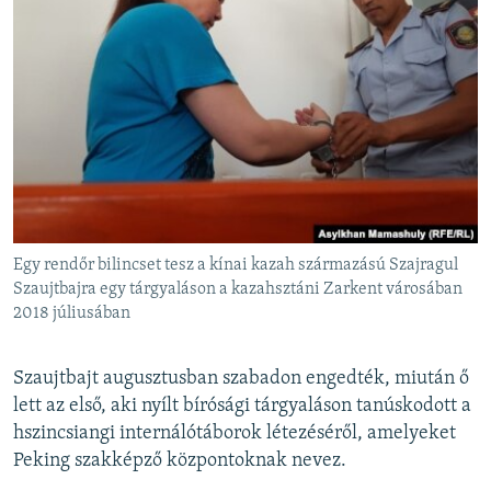
Egy rendőr bilincset tesz a kínai kazah származású Szajragul
Szaujtbajra egy tárgyaláson a kazahsztáni Zarkent városában
2018 júliusában
Szaujtbajt augusztusban szabadon engedték, miután ő
lett az első, aki nyílt bírósági tárgyaláson tanúskodott a
hszincsiangi internálótáborok létezéséről, amelyeket
Peking szakképző központoknak nevez.