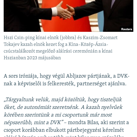
Hszi Csin-ping kínai elnök (jobbra) és Kaszim-Zsomart
Tokajev kazah elnök kezet fog a Kína–Közép-Ázsia-
csúcstalálkozót megelőző aláírási ceremónián a kínai
Hszianban 2023 májusában
A sors iróniája, hogy végül Abljazov pártjának, a DVK-
nak a képviselői is felkeresték, partnerséget ajánlva.
„Tárgyaltunk velük, majd közöltük, hogy tiszteljük
őket, de autonómiát szeretnénk. A kazah nyelvűek
körében szerintünk a mi csoportunk már most
népszerűbb, mint a DVK”
– mondta Bilas, aki szerint a
csoport korábban elbukott pártbejegyzési kérelmét