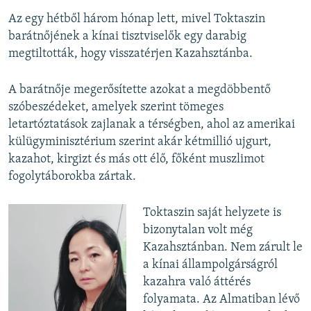
Az egy hétből három hónap lett, mivel Toktaszin
barátnőjének a kínai tisztviselők egy darabig
megtiltották, hogy visszatérjen Kazahsztánba.
A barátnője megerősítette azokat a megdöbbentő
szóbeszédeket, amelyek szerint tömeges
letartóztatások zajlanak a térségben, ahol az amerikai
külügyminisztérium szerint akár kétmillió ujgurt,
kazahot, kirgizt és más ott élő, főként muszlimot
fogolytáborokba zártak.
Toktaszin saját helyzete is
bizonytalan volt még
Kazahsztánban. Nem zárult le
a kínai állampolgárságról
kazahra való áttérés
folyamata. Az Almatiban lévő