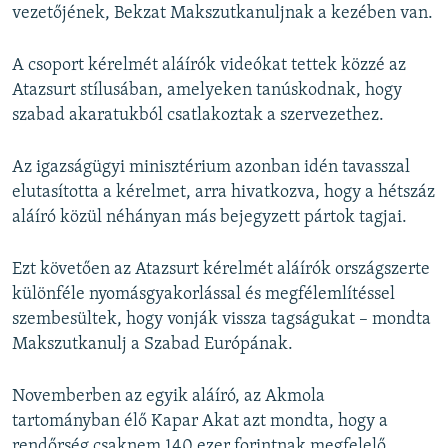
vezetőjének, Bekzat Makszutkanuljnak a kezében van.
A csoport kérelmét aláírók videókat tettek közzé az
Atazsurt stílusában, amelyeken tanúskodnak, hogy
szabad akaratukból csatlakoztak a szervezethez.
Az igazságügyi minisztérium azonban idén tavasszal
elutasította a kérelmet, arra hivatkozva, hogy a hétszáz
aláíró közül néhányan más bejegyzett pártok tagjai.
Ezt követően az Atazsurt kérelmét aláírók országszerte
különféle nyomásgyakorlással és megfélemlítéssel
szembesültek, hogy vonják vissza tagságukat – mondta
Makszutkanulj a Szabad Európának.
Novemberben az egyik aláíró, az Akmola
tartományban élő Kapar Akat azt mondta, hogy a
rendőrség csaknem 140 ezer forintnak megfelelő