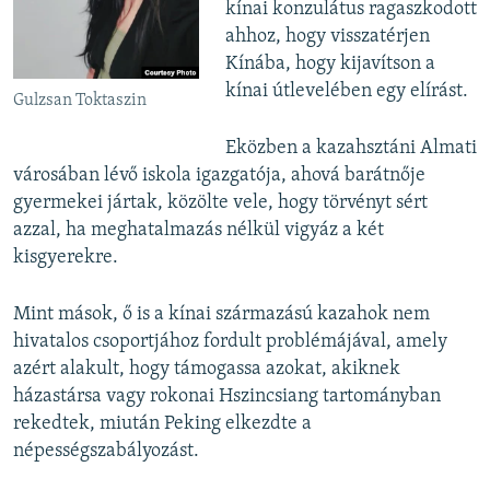
kínai konzulátus ragaszkodott
ahhoz, hogy visszatérjen
Kínába, hogy kijavítson a
kínai útlevelében egy elírást.
Gulzsan Toktaszin
Eközben a kazahsztáni Almati
városában lévő iskola igazgatója, ahová barátnője
gyermekei jártak, közölte vele, hogy törvényt sért
azzal, ha meghatalmazás nélkül vigyáz a két
kisgyerekre.
Mint mások, ő is a kínai származású kazahok nem
hivatalos csoportjához fordult problémájával, amely
azért alakult, hogy támogassa azokat, akiknek
házastársa vagy rokonai Hszincsiang tartományban
rekedtek, miután Peking elkezdte a
népességszabályozást.