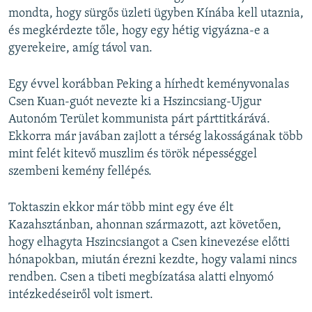
mondta, hogy sürgős üzleti ügyben Kínába kell utaznia,
és megkérdezte tőle, hogy egy hétig vigyázna-e a
gyerekeire, amíg távol van.
Egy évvel korábban Peking a hírhedt keményvonalas
Csen Kuan-guót nevezte ki a Hszincsiang-Ujgur
Autonóm Terület kommunista párt párttitkárává.
Ekkorra már javában zajlott a térség lakosságának több
mint felét kitevő muszlim és török népességgel
szembeni kemény fellépés.
Toktaszin ekkor már több mint egy éve élt
Kazahsztánban, ahonnan származott, azt követően,
hogy elhagyta Hszincsiangot a Csen kinevezése előtti
hónapokban, miután érezni kezdte, hogy valami nincs
rendben. Csen a tibeti megbízatása alatti elnyomó
intézkedéseiről volt ismert.