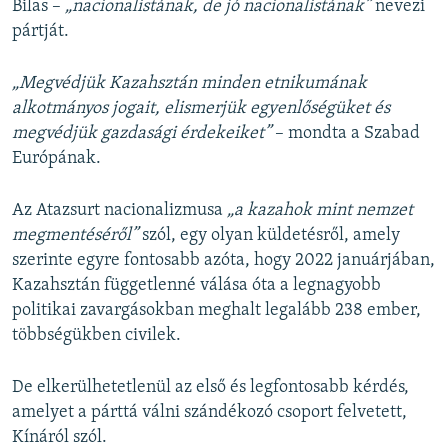
Bilas –
„nacionalistának, de jó nacionalistának”
nevezi
pártját.
„Megvédjük Kazahsztán minden etnikumának
alkotmányos jogait, elismerjük egyenlőségüket és
megvédjük gazdasági érdekeiket”
– mondta a Szabad
Európának.
Az Atazsurt nacionalizmusa
„a kazahok mint nemzet
megmentéséről”
szól, egy olyan küldetésről, amely
szerinte egyre fontosabb azóta, hogy 2022 januárjában,
Kazahsztán függetlenné válása óta a legnagyobb
politikai zavargásokban meghalt legalább 238 ember,
többségükben civilek.
De elkerülhetetlenül az első és legfontosabb kérdés,
amelyet a párttá válni szándékozó csoport felvetett,
Kínáról szól.