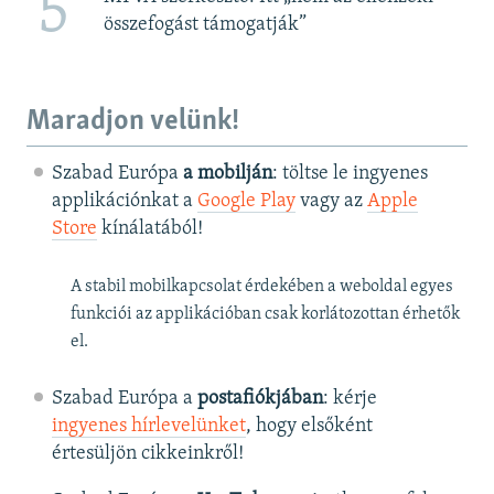
5
összefogást támogatják”
Maradjon velünk!
Szabad Európa
a mobilján
: töltse le ingyenes
applikációnkat a
Google Play
vagy az
Apple
Store
kínálatából!
A stabil mobilkapcsolat érdekében a weboldal egyes
funkciói az applikációban csak korlátozottan érhetők
el.
Szabad Európa a
postafiókjában
: kérje
ingyenes hírlevelünket
, hogy elsőként
értesüljön cikkeinkről!