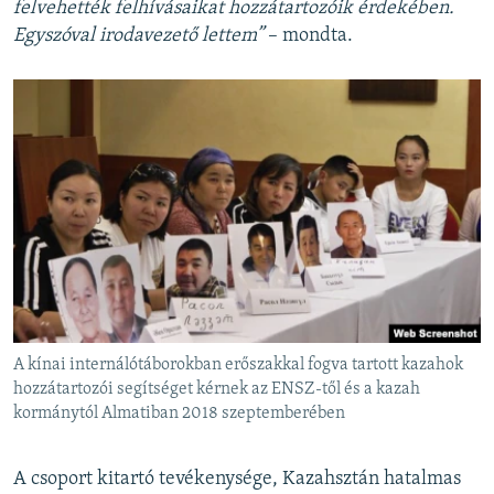
felvehették felhívásaikat hozzátartozóik érdekében.
Egyszóval irodavezető lettem”
– mondta.
A kínai internálótáborokban erőszakkal fogva tartott kazahok
hozzátartozói segítséget kérnek az ENSZ-től és a kazah
kormánytól Almatiban 2018 szeptemberében
A csoport kitartó tevékenysége, Kazahsztán hatalmas