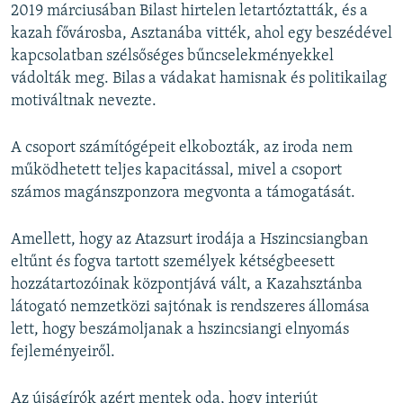
2019 márciusában Bilast hirtelen letartóztatták, és a
kazah fővárosba, Asztanába vitték, ahol egy beszédével
kapcsolatban szélsőséges bűncselekményekkel
vádolták meg. Bilas a vádakat hamisnak és politikailag
motiváltnak nevezte.
A csoport számítógépeit elkobozták, az iroda nem
működhetett teljes kapacitással, mivel a csoport
számos magánszponzora megvonta a támogatását.
Amellett, hogy az Atazsurt irodája a Hszincsiangban
eltűnt és fogva tartott személyek kétségbeesett
hozzátartozóinak központjává vált, a Kazahsztánba
látogató nemzetközi sajtónak is rendszeres állomása
lett, hogy beszámoljanak a hszincsiangi elnyomás
fejleményeiről.
Az újságírók azért mentek oda, hogy interjút