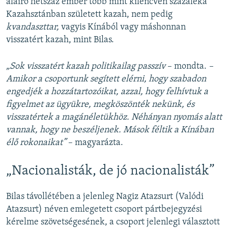
aláíró hétszáz ember több mint kilencven százaléka
Kazahsztánban született kazah, nem pedig
kvandaszttar,
vagyis Kínából vagy máshonnan
visszatért kazah, mint Bilas.
„Sok visszatért kazah politikailag passzív
– mondta.
–
Amikor a csoportunk segített elérni, hogy szabadon
engedjék a hozzátartozóikat, azzal, hogy felhívtuk a
figyelmet az ügyükre, megköszönték nekünk, és
visszatértek a magánéletükhöz. Néhányan nyomás alatt
vannak, hogy ne beszéljenek. Mások féltik a Kínában
élő rokonaikat”
– magyarázta.
„Nacionalisták, de jó nacionalisták”
Bilas távollétében a jelenleg Nagiz Atazsurt (Valódi
Atazsurt) néven emlegetett csoport pártbejegyzési
kérelme szövetségesének, a csoport jelenlegi választott