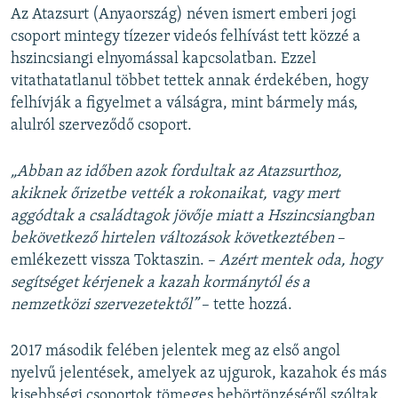
Az Atazsurt (Anyaország) néven ismert emberi jogi
csoport mintegy tízezer videós felhívást tett közzé a
hszincsiangi elnyomással kapcsolatban. Ezzel
vitathatatlanul többet tettek annak érdekében, hogy
felhívják a figyelmet a válságra, mint bármely más,
alulról szerveződő csoport.
„Abban az időben azok fordultak az Atazsurthoz,
akiknek őrizetbe vették a rokonaikat, vagy mert
aggódtak a családtagok jövője miatt a Hszincsiangban
bekövetkező hirtelen változások következtében
–
emlékezett vissza Toktaszin. –
Azért mentek oda, hogy
segítséget kérjenek a kazah kormánytól és a
nemzetközi szervezetektől”
– tette hozzá.
2017 második felében jelentek meg az első angol
nyelvű jelentések, amelyek az ujgurok, kazahok és más
kisebbségi csoportok tömeges bebörtönzéséről szóltak.