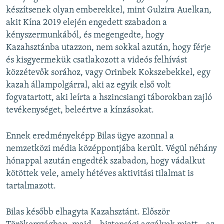
készítsenek olyan emberekkel, mint Gulzira Auelkan,
akit Kína 2019 elején engedett szabadon a
kényszermunkából, és megengedte, hogy
Kazahsztánba utazzon, nem sokkal azután, hogy férje
és kisgyermekük csatlakozott a videós felhívást
közzétevők sorához, vagy Orinbek Kokszebekkel, egy
kazah állampolgárral, aki az egyik első volt
fogvatartott, aki leírta a hszincsiangi táborokban zajló
tevékenységet, beleértve a kínzásokat.
Ennek eredményeképp Bilas ügye azonnal a
nemzetközi média középpontjába került. Végül néhány
hónappal azután engedték szabadon, hogy vádalkut
kötöttek vele, amely hétéves aktivitási tilalmat is
tartalmazott.
Bilas később elhagyta Kazahsztánt. Először