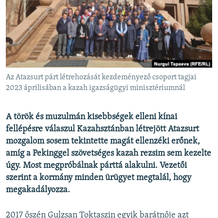
EURÓPAI UNIÓ
VILÁG
KLÍMAVÁLTOZÁS
A MÚLT TANULSÁGAI
Az Atazsurt párt létrehozását kezdeményező csoport tagjai
KÖVESSEN MINKET!
2023 áprilisában a kazah igazságügyi minisztériumnál
A török és muzulmán kisebbségek elleni kínai
fellépésre válaszul Kazahsztánban létrejött Atazsurt
Valamennyi RFE/RL weboldal
mozgalom sosem tekintette magát ellenzéki erőnek,
amíg a Pekinggel szövetséges kazah rezsim sem kezelte
úgy. Most megpróbálnak párttá alakulni. Vezetői
szerint a kormány minden ürügyet megtalál, hogy
megakadályozza.
2017 őszén Gulzsan Toktaszin egyik barátnője azt