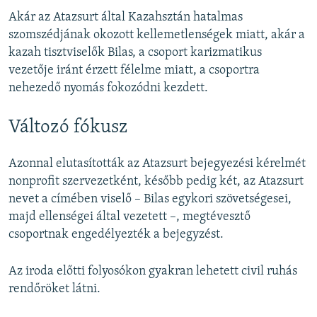
Akár az Atazsurt által Kazahsztán hatalmas
szomszédjának okozott kellemetlenségek miatt, akár a
kazah tisztviselők Bilas, a csoport karizmatikus
vezetője iránt érzett félelme miatt, a csoportra
nehezedő nyomás fokozódni kezdett.
Változó fókusz
Azonnal elutasították az Atazsurt bejegyezési kérelmét
nonprofit szervezetként, később pedig két, az Atazsurt
nevet a címében viselő – Bilas egykori szövetségesei,
majd ellenségei által vezetett –, megtévesztő
csoportnak engedélyezték a bejegyzést.
Az iroda előtti folyosókon gyakran lehetett civil ruhás
rendőröket látni.