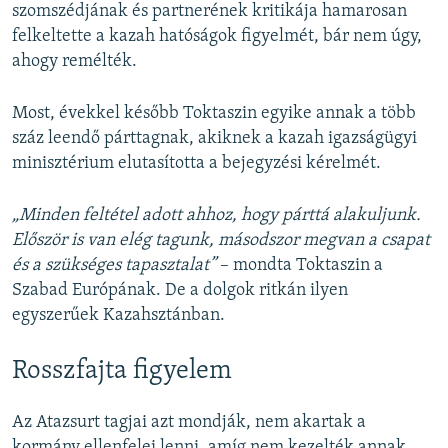
szomszédjának és partnerének kritikája hamarosan
felkeltette a kazah hatóságok figyelmét, bár nem úgy,
ahogy remélték.
Most, évekkel később Toktaszin egyike annak a több
száz leendő párttagnak, akiknek a kazah igazságügyi
minisztérium elutasította a bejegyzési kérelmét.
„Minden feltétel adott ahhoz, hogy párttá alakuljunk.
Először is van elég tagunk, másodszor megvan a csapat
és a szükséges tapasztalat”
– mondta Toktaszin a
Szabad Európának. De a dolgok ritkán ilyen
egyszerűek Kazahsztánban.
Rosszfajta figyelem
Az Atazsurt tagjai azt mondják, nem akartak a
kormány ellenfelei lenni, amíg nem kezelték annak