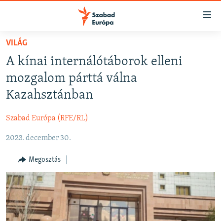
Akadálymentes
mód
Ugrás
VILÁG
a
NAPIRENDEN
A kínai internálótáborok elleni
fő
AKTUÁLIS
oldalra
mozgalom párttá válna
FELIRATKOZÁS
PODCASTOK
Ugrás
Kazahsztánban
a
VIDEÓK
tartalomjegyzékre
Szabad Európa (RFE/RL)
Spotify
ELEMZŐ
Ugrás
a
2023. december 30.
NER15
Feliratkozás
keresésre
SZABADON
Megosztás
TÁRSADALOM
DEMOKRÁCIA
A PÉNZ NYOMÁBAN