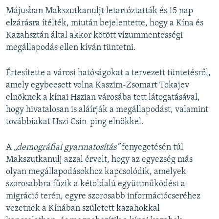
Májusban Makszutkanuljt letartóztatták és 15 nap
elzárásra ítélték, miután bejelentette, hogy a Kína és
Kazahsztán által akkor kötött vízummentességi
megállapodás ellen kíván tüntetni.
Értesítette a városi hatóságokat a tervezett tüntetésről,
amely egybeesett volna Kaszim-Zsomart Tokajev
elnöknek a kínai Hszian városába tett látogatásával,
hogy hivatalosan is aláírják a megállapodást, valamint
továbbiakat Hszi Csin-ping elnökkel.
A
„demográfiai gyarmatosítás”
fenyegetésén túl
Makszutkanulj azzal érvelt, hogy az egyezség más
olyan megállapodásokhoz kapcsolódik, amelyek
szorosabbra fűzik a kétoldalú együttműködést a
migráció terén, egyre szorosabb információcseréhez
vezetnek a Kínában született kazahokkal