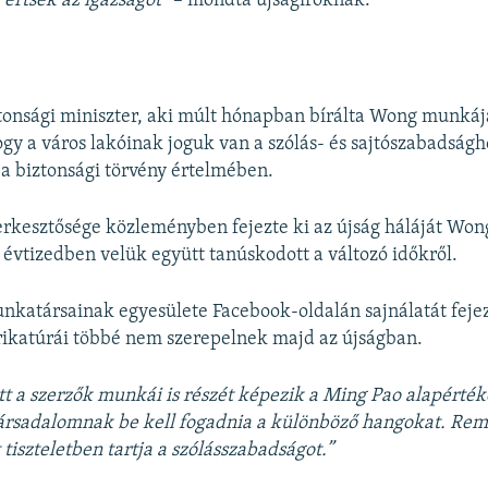
 értsék az igazságot”
– mondta újságíróknak.
r
tonsági miniszter, aki múlt hónapban bírálta Wong munkájá
ogy a város lakóinak joguk van a szólás- és sajtószabadságh
a biztonsági törvény értelmében.
rkesztősége közleményben fejezte ki az újság háláját Won
 évtizedben velük együtt tanúskodott a változó időkről.
katársainak egyesülete Facebook-oldalán sajnálatát fejez
ikatúrái többé nem szerepelnek majd az újságban.
tt a szerzők munkái is részét képezik a Ming Pao alapérté
társadalomnak be kell fogadnia a különböző hangokat. Rem
tiszteletben tartja a szólásszabadságot.”