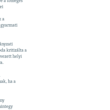
be a tömeges
ei
k a
 gyarmati
ányzati
da kritizálta a
vezett helyi
ra.
a
ak, ha a
ány
mintegy