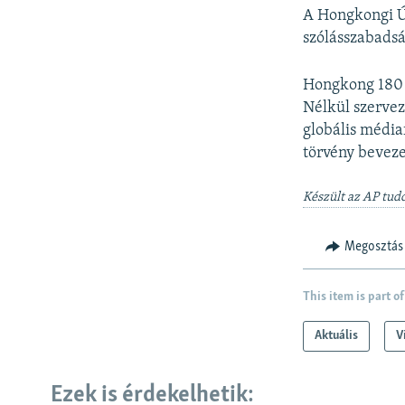
A Hongkongi Új
szólásszabadsá
Hongkong 180 o
Nélkül szervez
globális médiaf
törvény beveze
Készült az AP tudó
Megosztás
This item is part of
Aktuális
V
Ezek is érdekelhetik: