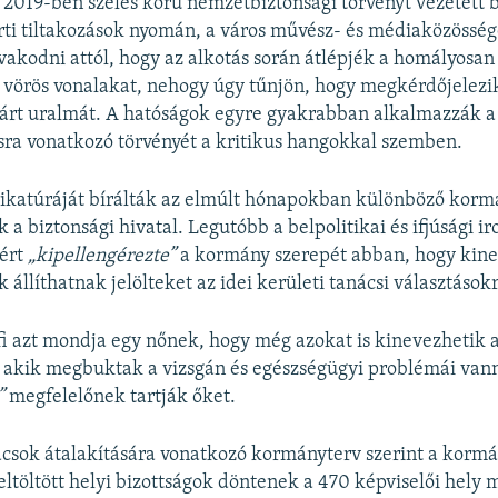
2019-ben széles körű nemzetbiztonsági törvényt vezetett 
ti tiltakozások nyomán, a város művész- és médiaközösség
akodni attól, hogy az alkotás során átlépjék a homályosan
vörös vonalakat, nehogy úgy tűnjön, hogy megkérdőjelezi
rt uralmát. A hatóságok egyre gyakrabban alkalmazzák a
sra vonatkozó törvényét a kritikus hangokkal szemben.
ikatúráját bírálták az elmúlt hónapokban különböző korm
 a biztonsági hivatal. Legutóbb a belpolitikai és ifjúsági iro
ért
„kipellengérezte”
a kormány szerepét abban, hogy kine
k állíthatnak jelölteket az idei kerületi tanácsi választások
fi azt mondja egy nőnek, hogy még azokat is kinevezhetik 
 akik megbuktak a vizsgán és egészségügyi problémái vann
k”
megfelelőnek tartják őket.
ácsok átalakítására vonatkozó kormányterv szerint a korm
eltöltött helyi bizottságok döntenek a 470 képviselői hely 