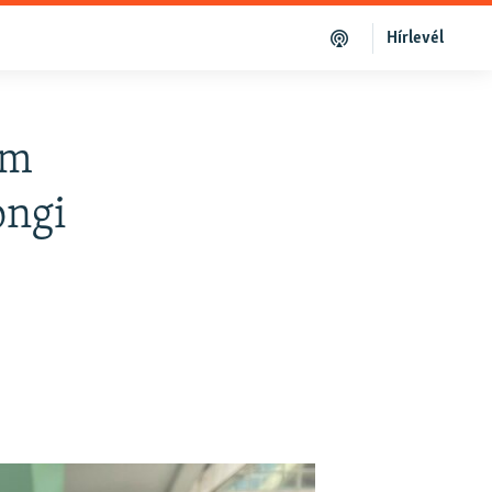
Hírlevél
em
ongi