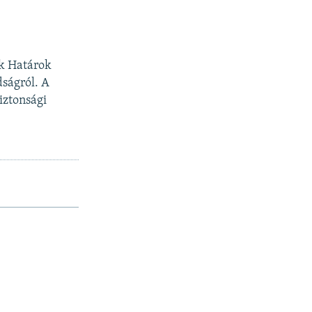
ek Határok
dságról. A
biztonsági