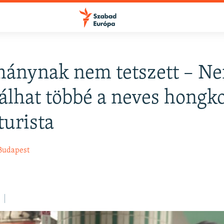
mánynak nem tetszett – N
FELIRATKOZÁS
álhat többé a neves hongk
turista
Apple Podcasts
Budapest
Spotify
Feliratkozás