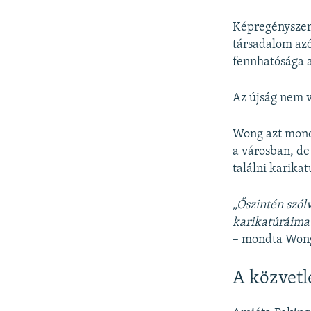
Képregényszerű
társadalom azó
fennhatósága a
Az újság nem v
Wong azt mondt
a városban, de
találni karikat
„Őszintén szól
karikatúráimat.
– mondta Won
A közvetle