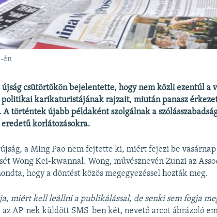
1-én
újság csütörtökön bejelentette, hogy nem közli ezentúl a 
 politikai karikaturistájának rajzait, miután panasz érkezet
 A történtek újabb példaként szolgálnak a szólásszabadság
i eredetű korlátozásokra.
 újság, a Ming Pao nem fejtette ki, miért fejezi be vasárn
ét Wong Kei-kwannal. Wong, művésznevén Zunzi az Asso
mondta, hogy a döntést közös megegyezéssel hozták meg.
a, miért kell leállni a publikálással, de senki sem fogja me
 az AP-nek küldött SMS-ben két, nevető arcot ábrázoló em