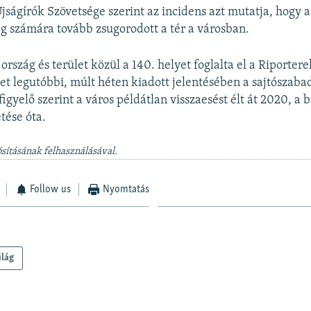
ságírók Szövetsége szerint az incidens azt mutatja, hogy a
g számára tovább zsugorodott a tér a városban.
rszág és terület közül a 140. helyet foglalta el a Riporter
et legutóbbi, múlt héten kiadott jelentésében a sajtószaba
igyelő szerint a város példátlan visszaesést élt át 2020, a 
tése óta.
sításának felhasználásával.
Follow us
Nyomtatás
ilág