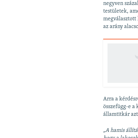
negyven százal
testületek, a
megválasztott 
az arány alacso
Arra a kérdésr
összefügg-e a 
államtitkár az
„A hamis állít