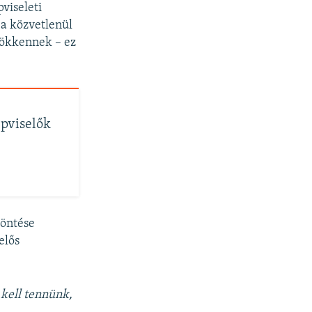
viseleti
a közvetlenül
sökkennek – ez
épviselők
döntése
elős
 kell tennünk,