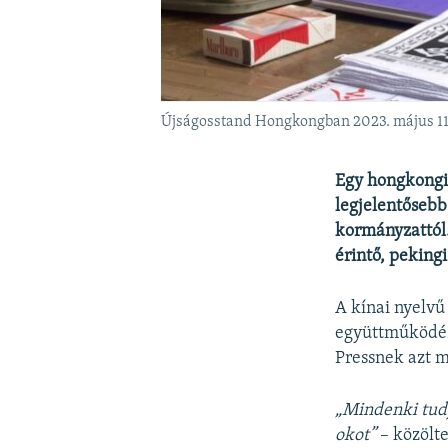
Újságosstand Hongkongban 2023. május 1
Egy hongkongi 
legjelentősebb
kormányzattól.
érintő, peking
A kínai nyelvű
együttműködés
Pressnek azt 
„Mindenki tudj
okot”
– közölte