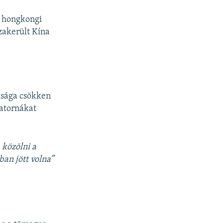
a hongkongi
zakerült Kína
dsága csökken
satornákat
 közölni a
ban jött volna”