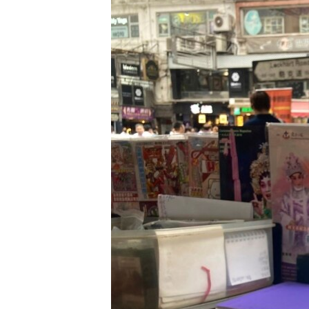
EURÓPAI UNIÓ
VILÁG
KLÍMAVÁLTOZÁS
A MÚLT TANULSÁGAI