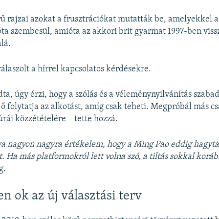
 rajzai azokat a frusztrációkat mutatták be, amelyekkel 
ta szembesül, amióta az akkori brit gyarmat 1997-ben viss
lá.
álaszolt a hírrel kapcsolatos kérdésekre.
a, úgy érzi, hogy a szólás és a véleménynyilvánítás szaba
 ő folytatja az alkotást, amíg csak teheti. Megpróbál más c
úrái közzétételére – tette hozzá.
va nagyon nagyra értékelem, hogy a Ming Pao eddig hagyta
 Ha más platformokról lett volna szó, a tiltás sokkal koráb
g.
n ok az új választási terv