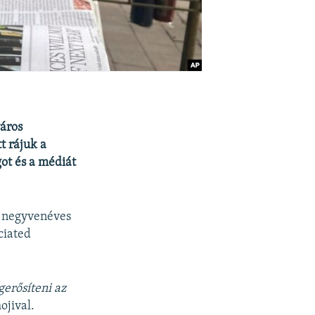
város
t rájuk a
ot és a médiát
ap negyvenéves
ciated
gerősíteni az
ojival.