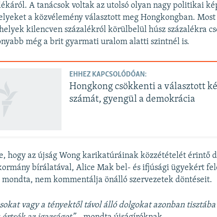
ékáról. A tanácsok voltak az utolsó olyan nagy politikai kép
melyeket a közvélemény választott meg Hongkongban. Most 
helyek kilencven százalékról körülbelül húsz százalékra c
nyabb még a brit gyarmati uralom alatti szintnél is.
EHHEZ KAPCSOLÓDÓAN:
Hongkong csökkenti a választott k
számát, gyengül a demokrácia
e, hogy az újság Wong karikatúráinak közzétételét érintő 
kormány bírálatával, Alice Mak bel- és ifjúsági ügyekért fel
t mondta, nem kommentálja önálló szervezetek döntéseit.
ásokat vagy a tényektől távol álló dolgokat azonban tisztába