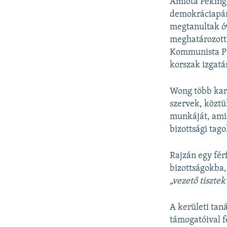
Amióta Peking 
demokráciapár
megtanultak óv
meghatározott 
Kommunista Pá
korszak izgatá
Wong több kar
szervek, köztük
munkáját, ami
bizottsági tago
Rajzán egy fér
bizottságokba,
„vezető tiszte
A kerületi tan
támogatóival f