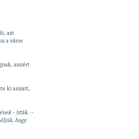
t, azt
oz a város
gnak, amiért
te ki amiatt,
kének
– írták.
–
éljük, hogy