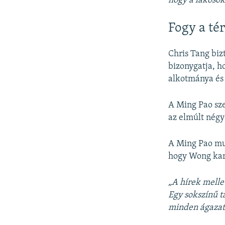
hogy a lakosok
Fogy a té
Chris Tang biz
bizonygatja, h
alkotmánya és 
A Ming Pao sze
az elmúlt négy
A Ming Pao mun
hogy Wong kar
„A hírek melle
Egy sokszínű 
minden ágazat 