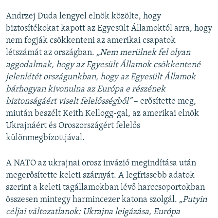
Andrzej Duda lengyel elnök közölte, hogy
biztosítékokat kapott az Egyesült Államoktól arra, hogy
nem fogják csökkenteni az amerikai csapatok
létszámát az országban.
„Nem merülnek fel olyan
aggodalmak, hogy az Egyesült Államok csökkentené
jelenlétét országunkban, hogy az Egyesült Államok
bárhogyan kivonulna az Európa e részének
biztonságáért viselt felelősségből”
– erősítette meg,
miután beszélt Keith Kellogg-gal, az amerikai elnök
Ukrajnáért és Oroszországért felelős
különmegbízottjával.
A NATO az ukrajnai orosz invázió megindítása után
megerősítette keleti szárnyát. A legfrissebb adatok
szerint a keleti tagállamokban lévő harccsoportokban
összesen mintegy harmincezer katona szolgál.
„Putyin
céljai változatlanok: Ukrajna leigázása, Európa