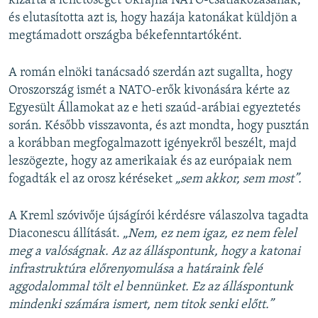
kizárta a lehetőségét Ukrajna NATO-csatlakozásának,
és elutasította azt is, hogy hazája katonákat küldjön a
megtámadott országba békefenntartóként.
A román elnöki tanácsadó szerdán azt sugallta, hogy
Oroszország ismét a NATO-erők kivonására kérte az
Egyesült Államokat az e heti szaúd-arábiai egyeztetés
során. Később visszavonta, és azt mondta, hogy pusztán
a korábban megfogalmazott igényekről beszélt, majd
leszögezte, hogy az amerikaiak és az európaiak nem
fogadták el az orosz kéréseket
„sem akkor, sem most”.
A Kreml szóvivője újságírói kérdésre válaszolva tagadta
Diaconescu állítását.
„Nem, ez nem igaz, ez nem felel
meg a valóságnak. Az az álláspontunk, hogy a katonai
infrastruktúra előrenyomulása a határaink felé
aggodalommal tölt el bennünket. Ez az álláspontunk
mindenki számára ismert, nem titok senki előtt.”