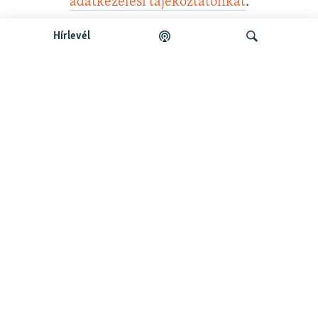
adatkezelési tájékoztatónkat
.
Hírlevél
Legfrissebb podcastunk:
Keresés
Legfrissebb
Falusi Mariann: A siker jó érzés, de fontosabb a hozzá
vezető út