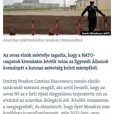
EURÓPAI UNIÓ
VILÁG
KLÍMAVÁLTOZÁS
A MÚLT TANULSÁGAI
Amerikai rakétavédelmi rendszer Romániában
KÖVESSEN MINKET!
Az orosz elnök szóvivője tagadta, hogy a NATO-
csapatok kivonására kérték volna az Egyesült Államok
kormányát a katonai szövetség keleti szárnyából.
Valamennyi RFE/RL weboldal
Dmitrij Peszkov Cristian Diaconescu román elnöki
tanácsadó szavaira reagált, aki arról beszélt, hogy az
orosz fél az e heti rijádi tárgyaláson terjesztette ezt az
elvárást az amerikai delegáció elé. Később visszavonta
a megjegyzését, és rámutatott, hogy ilyet Moszkva már
korábban is megfogalmazott, még 2021-ben, nem