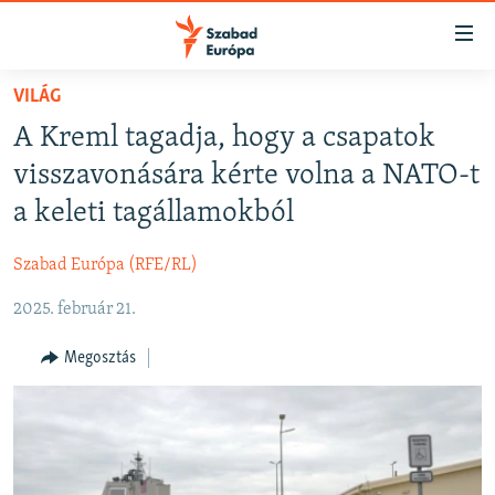
Akadálymentes
mód
Ugrás
VILÁG
a
NAPIRENDEN
A Kreml tagadja, hogy a csapatok
fő
AKTUÁLIS
oldalra
visszavonására kérte volna a NATO-t
FELIRATKOZÁS
PODCASTOK
Ugrás
a keleti tagállamokból
a
VIDEÓK
tartalomjegyzékre
Szabad Európa (RFE/RL)
Spotify
ELEMZŐ
Ugrás
a
2025. február 21.
NER15
Feliratkozás
keresésre
SZABADON
Megosztás
TÁRSADALOM
DEMOKRÁCIA
A PÉNZ NYOMÁBAN