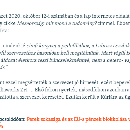
et 2020. október 12-i számában és a lap internetes oldal
y cikke
Meseország: mit mond a tudomány?
címmel. Ebben 
írta:
 mindenkié
című könyvet a pedofíliához, a Labrisz Leszbik
fil szervezethez hasonlóan kell megítélnünk. Mert végül is 
z áldozat életkora teszi bűncselekménnyé, nem a hetero- v
ás.”
nt ezzel megsértették a szervezet jó hírnevét, ezért beperel
diaworks Zrt.-t. Első fokon nyertek, másodfokon azonban a
asította a szervezet keresetét. Ezután került a Kúriára az 
pcsolódóan:
Perek sokasága és az EU-s pénzek blokkolása 
ra