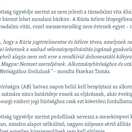
ttság ügyvédje szerint az nem jelenti a társadalmi vita ált
 bármit lehet mondani bárkire. A Kúria ítélete lényegében
társadalmi vitát, ezzel messzemenőkig nem értenek egyet – t
, hogy a Kúria jogértelmezése és ítélete téves, amelynek n
i lehetnek a szabad véleménynyilvánítás jogának gyakorlá
beli alapja nem volt erre a rendkívül dehonesztáló kifejez
a Magyar Nemzet szerzőjének. Alkotmánybírósághoz és utá
Bíróságához fordulunk”
– mondta Fazekas Tamás.
róságra (AB) hatvan napon belül kell benyújtani az alkot
 számára nincs határideje ennek az eljárásnak, akár éveki
sbourgi emberi jogi bírósághoz csak ezt követően fordulhatn
ottság ügyvédje szerint pedofilnak nevezni a mesekönyvet k
yan, minden alapot nélkülöző, nagyon súlyosan sértő állítás
yet egyetlen közszereplőnek sem kell eltűrnie.