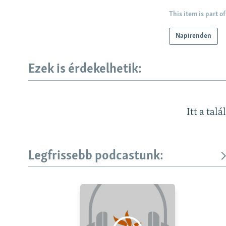
This item is part of
Napirenden
Ezek is érdekelhetik:
Itt a talá
Legfrissebb podcastunk: