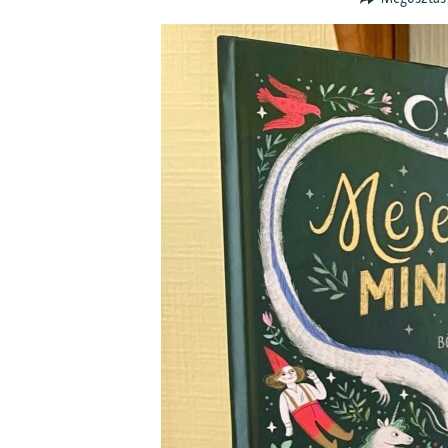
EURÓPAI UNIÓ
VILÁG
KLÍMAVÁLTOZÁS
A MÚLT TANULSÁGAI