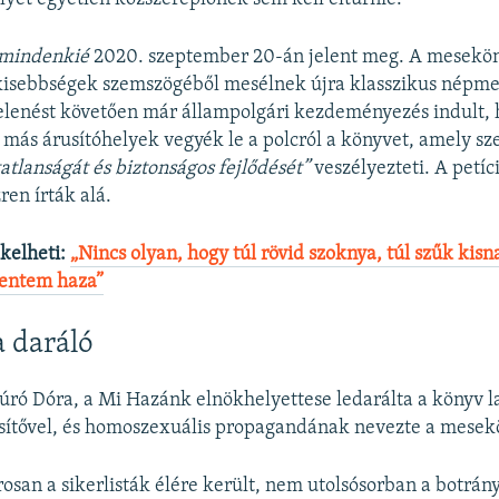
 mindenkié
2020. szeptember 20-án jelent meg. A mesekön
 kisebbségek szemszögéből mesélnek újra klasszikus népm
elenést követően már állampolgári kezdeményezés indult, 
 más árusítóhelyek vegyék le a polcról a könyvet, amely s
tlanságát és biztonságos fejlődését”
veszélyezteti. A petíc
zren írták alá.
ekelheti:
„Nincs olyan, hogy túl rövid szoknya, túl szűk kisn
entem haza”
a daráló
úró Dóra, a Mi Hazánk elnökhelyettese ledarálta a könyv la
ítővel, és homoszexuális propagandának nevezte a mesek
san a sikerlisták élére került, nem utolsósorban a botrány