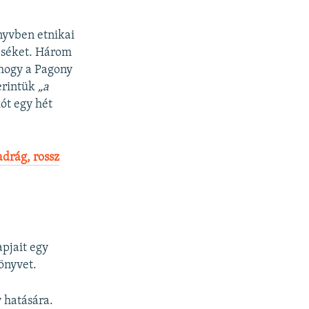
yvben etnikai
eséket. Három
hogy a Pagony
zerintük
„a
iót egy hét
adrág, rossz
pjait egy
önyvet.
 hatására.