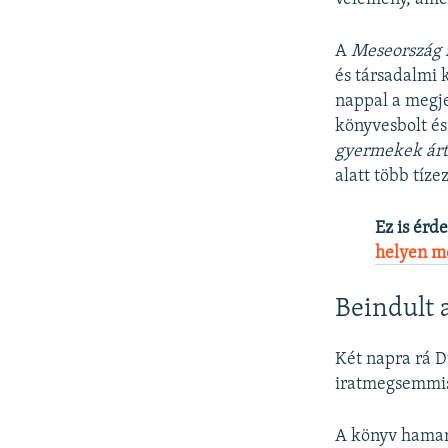
A
Meseország
és társadalmi
nappal a megj
könyvesbolt és
gyermekek árta
alatt több tíze
Ez is érd
helyen m
Beindult 
Két napra rá D
iratmegsemmis
A könyv hamaro