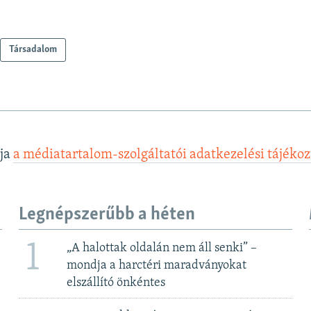
Társadalom
lja
a médiatartalom-szolgáltatói adatkezelési tájéko
Legnépszerűbb a héten
1
„A halottak oldalán nem áll senki” –
mondja a harctéri maradványokat
elszállító önkéntes