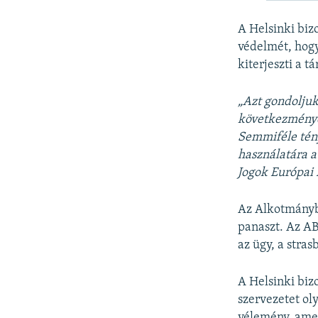
A Helsinki bizo
védelmét, hogy
kiterjeszti a 
„
Azt gondoljuk
következménye
Semmiféle tény
használatára 
Jogok Európai 
Az Alkotmánybí
panaszt. Az AB
az ügy, a stra
A Helsinki biz
szervezetet ol
vélemény, amel