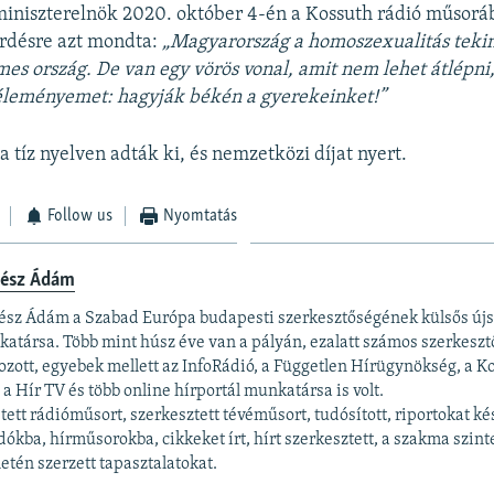
miniszterelnök 2020. október 4-én a Kossuth rádió műsorá
érdésre azt mondta:
„Magyarország a homoszexualitás teki
lmes ország. De van egy vörös vonal, amit nem lehet átlépni
éleményemet: hagyják békén a gyerekeinket!”
a tíz nyelven adták ki, és nemzetközi díjat nyert.
Follow us
Nyomtatás
tész Ádám
ész Ádám a Szabad Európa budapesti szerkesztőségének külsős újs
atársa. Több mint húsz éve van a pályán, ezalatt számos szerkesz
ozott, egyebek mellett az InfoRádió, a Független Hírügynökség, a Ko
 a Hír TV és több online hírportál munkatársa is volt.
tett rádióműsort, szerkesztett tévéműsort, tudósított, riportokat kés
dókba, hírműsorokba, cikkeket írt, hírt szerkesztett, a szakma szin
letén szerzett tapasztalatokat.