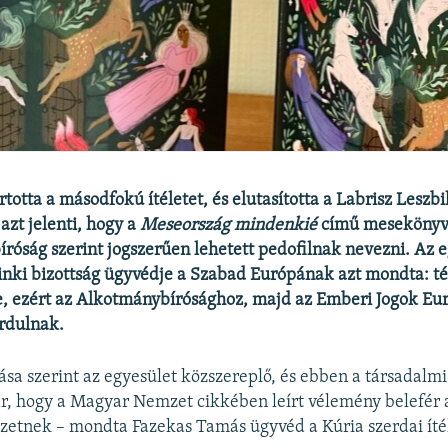
rtotta a másodfokú ítéletet, és elutasította a Labrisz Leszb
azt jelenti, hogy a
Meseország mindenkié
című mesekönyv
bíróság szerint jogszerűen lehetett pedofilnak nevezni. Az 
inki bizottság ügyvédje a Szabad Európának azt mondta: té
, ezért az Alkotmánybírósághoz, majd az Emberi Jogok Eu
rdulnak.
ása szerint az egyesület közszereplő, és ebben a társadalmi
ár, hogy a Magyar Nemzet cikkében leírt vélemény belefér a
ezetnek – mondta Fazekas Tamás ügyvéd a Kúria szerdai íté