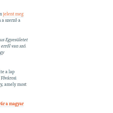
án
jelent meg
a szerző a
us Egyesületet
erről van szó.
agy
te a lap
 Fővárosi
ügy, amely most
vár a magyar