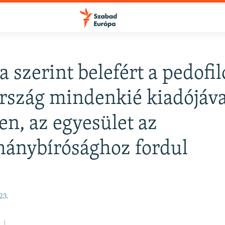
a szerint belefért a pedofil
FELIRATKOZÁS
szág mindenkié kiadójáva
n, az egyesület az
Apple Podcasts
ánybírósághoz fordul
Spotify
Feliratkozás
23.