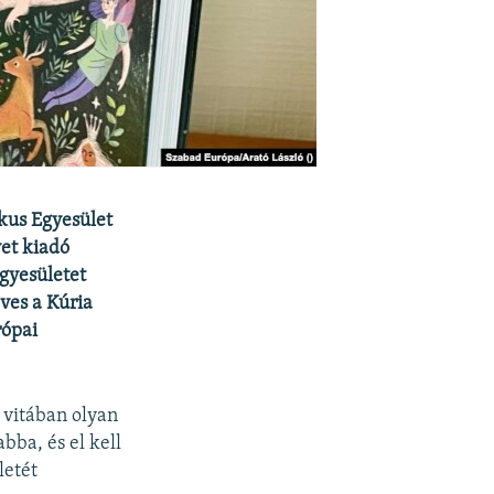
ikus Egyesület
et kiadó
egyesületet
ves a Kúria
rópai
 vitában olyan
bba, és el kell
letét