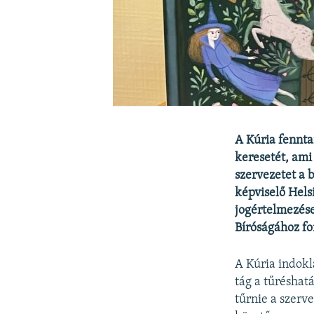
A Kúria fennta
keresetét, ami 
szervezetet a 
képviselő Hels
jogértelmezése
Bíróságához fo
A Kúria indokl
tág a tűréshat
tűrnie a szerv