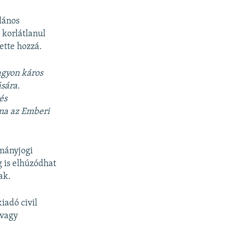
alános
 korlátlanul
ette hozzá.
agyon káros
sára.
és
na az Emberi
mányjogi
g is elhúzódhat
ak.
iadó civil
 vagy