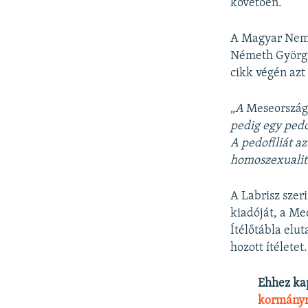
követően.
A Magyar Nemz
Németh Györg
cikk végén azt 
„
A
Meseország
pedig egy pedo
A pedofíliát a
homoszexua­lit
A Labrisz szeri
kiadóját, a Me
Ítélőtábla elut
hozott ítéletet.
Ehhez ka
kormány