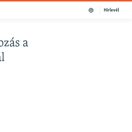
Hírlevél
ozás a
l