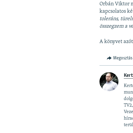
Orbán Viktor 
kapcsolatos k
toleráns, türe
összegzem a v
A könyvet azót
Megosztás
Ker
Kert
munk
dolg
TV2,
Veze
híra
terü