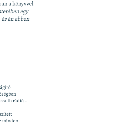
ban a könyvvel
ntetében egy
, és én ebben
ágíró
tőségben
ssuth rádió, a
zített
te minden