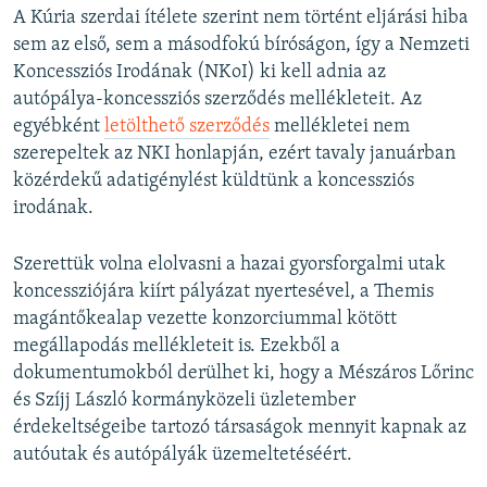
A Kúria szerdai ítélete szerint nem történt eljárási hiba
sem az első, sem a másodfokú bíróságon, így a Nemzeti
Koncessziós Irodának (NKoI) ki kell adnia az
autópálya-koncessziós szerződés mellékleteit. Az
egyébként
letölthető szerződés
mellékletei nem
szerepeltek az NKI honlapján, ezért tavaly januárban
közérdekű adatigénylést küldtünk a koncessziós
irodának.
Szerettük volna elolvasni a hazai gyorsforgalmi utak
koncessziójára kiírt pályázat nyertesével, a Themis
magántőkealap vezette konzorciummal kötött
megállapodás mellékleteit is. Ezekből a
dokumentumokból derülhet ki, hogy a Mészáros Lőrinc
és Szíjj László kormányközeli üzletember
érdekeltségeibe tartozó társaságok mennyit kapnak az
autóutak és autópályák üzemeltetéséért.