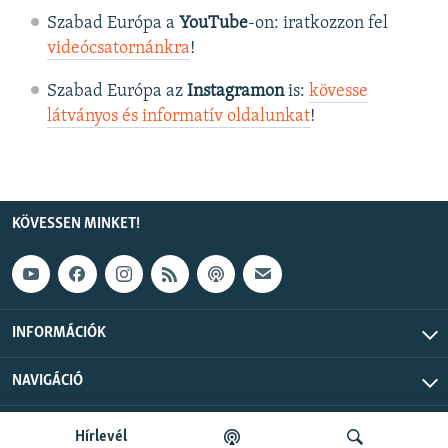
Szabad Európa a
YouTube
-on: iratkozzon fel
videócsatornánkra
!
Szabad Európa az
Instagramon
is:
kövesse
látványos és informatív oldalunkat
! ​
KÖVESSEN MINKET!
INFORMÁCIÓK
NAVIGÁCIÓ
Szabad Európa © 2026 RFE/RL, Inc. Minden jog fenntartva.
Hírlevél