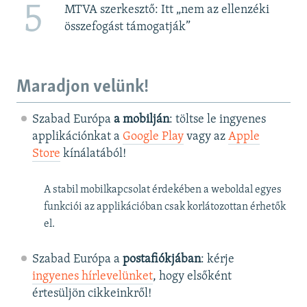
5
MTVA szerkesztő: Itt „nem az ellenzéki
összefogást támogatják”
Maradjon velünk!
Szabad Európa
a mobilján
: töltse le ingyenes
applikációnkat a
Google Play
vagy az
Apple
Store
kínálatából!
A stabil mobilkapcsolat érdekében a weboldal egyes
funkciói az applikációban csak korlátozottan érhetők
el.
Szabad Európa a
postafiókjában
: kérje
ingyenes hírlevelünket
, hogy elsőként
értesüljön cikkeinkről!