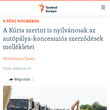
Akadálymentes
mód
Ugrás
A PÉNZ NYOMÁBAN
a
NAPIRENDEN
A Kúria szerint is nyilvánosak az
fő
AKTUÁLIS
oldalra
autópálya-koncessziós szerződések
FELIRATKOZÁS
PODCASTOK
Ugrás
mellékletei
a
VIDEÓK
tartalomjegyzékre
Wiedemann Tamás
Spotify
ELEMZŐ
Ugrás
a
2024. március 13.
NER15
Feliratkozás
keresésre
SZABADON
Megosztás
TÁRSADALOM
DEMOKRÁCIA
A PÉNZ NYOMÁBAN