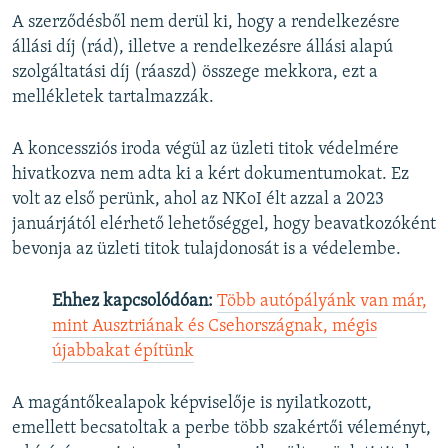
A szerződésből nem derül ki, hogy a rendelkezésre
állási díj (rád), illetve a rendelkezésre állási alapú
szolgáltatási díj (ráaszd) összege mekkora, ezt a
mellékletek tartalmazzák.
A koncessziós iroda végül az üzleti titok védelmére
hivatkozva nem adta ki a kért dokumentumokat. Ez
volt az első perünk, ahol az NKoI élt azzal a 2023
januárjától elérhető lehetőséggel, hogy beavatkozóként
bevonja az üzleti titok tulajdonosát is a védelembe.
Ehhez kapcsolódóan:
Több autópályánk van már,
mint Ausztriának és Csehországnak, mégis
újabbakat építünk
A magántőkealapok képviselője is nyilatkozott,
emellett becsatoltak a perbe több szakértői véleményt,