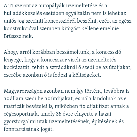
A TI szerint az autópályák üzemeltetése és a
hulladékkezelés esetében egyáltalán nem is lehet az
uniós jog szerinti koncesszióról beszélni, ezért az egész
konstrukcióval szemben kifogást kellene emelnie
Brüsszelnek.
Ahogy arról korábban beszámoltunk, a koncesszió
lényege, hogy a koncesszor viseli az üzemeltetés
kockázatát, tehát a sztrádáknál ő szedi be az útdíjakat,
cserébe azonban ő is fedezi a költségeket.
Magyarországon azonban nem így történt, továbbra is
az állam szedi be az útdíjakat, és nála landolnak az e-
matricák bevételei is, miközben fix díjat fizet annak a
cégcsoportnak, amely 35 évre elnyerte a hazai
gyorsforgalmi utak üzemeltetésének, építésének és
fenntartásának jogát.