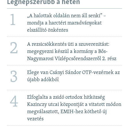
Legnépszerűbb a héten
1
„A halottak oldalán nem áll senki” –
mondja a harctéri maradványokat
elszállító önkéntes
2
A rezsicsökkentés üti a szuverenitást:
megegyezni készül a kormány a Bős-
Nagymarosi Vízlépcsőrendszerről 2. rész
3
Elege van Csányi Sándor OTP-vezérnek az
újabb adókból
4
Elfoglalta a zsidó ortodox hitközség
Kazinczy utcai központját a vitatott módon
megválasztott, EMIH-hez köthető új
vezetés