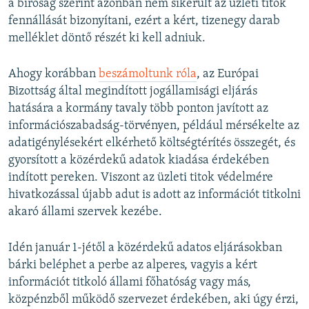
a bíróság szerint azonban nem sikerült az üzleti titok
fennállását bizonyítani, ezért a kért, tizenegy darab
melléklet döntő részét ki kell adniuk.
Ahogy korábban
beszámoltunk róla
, az Európai
Bizottság által megindított jogállamisági eljárás
hatására a kormány tavaly több ponton javított az
információszabadság-törvényen, például mérsékelte az
adatigénylésekért elkérhető költségtérítés összegét, és
gyorsított a közérdekű adatok kiadása érdekében
indított pereken. Viszont az üzleti titok védelmére
hivatkozással újabb adut is adott az információt titkolni
akaró állami szervek kezébe.
Idén január 1-jétől a közérdekű adatos eljárásokban
bárki beléphet a perbe az alperes, vagyis a kért
információt titkoló állami főhatóság vagy más,
közpénzből működő szervezet érdekében, aki úgy érzi,