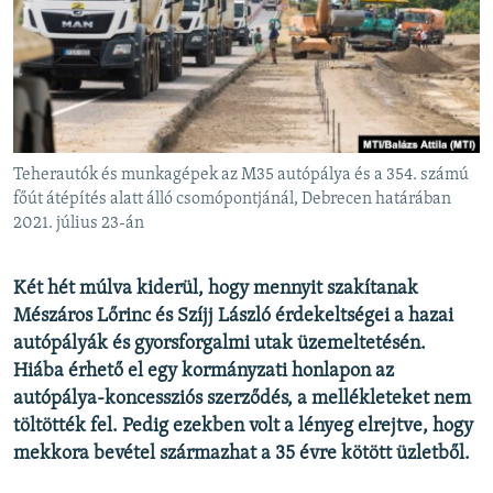
EURÓPAI UNIÓ
VILÁG
KLÍMAVÁLTOZÁS
A MÚLT TANULSÁGAI
Teherautók és munkagépek az M35 autópálya és a 354. számú
KÖVESSEN MINKET!
főút átépítés alatt álló csomópontjánál, Debrecen határában
2021. július 23-án
Két hét múlva kiderül, hogy mennyit szakítanak
Valamennyi RFE/RL weboldal
Mészáros Lőrinc és Szíjj László érdekeltségei a hazai
autópályák és gyorsforgalmi utak üzemeltetésén.
Hiába érhető el egy kormányzati honlapon az
autópálya-koncessziós szerződés, a mellékleteket nem
töltötték fel. Pedig ezekben volt a lényeg elrejtve, hogy
mekkora bevétel származhat a 35 évre kötött üzletből.