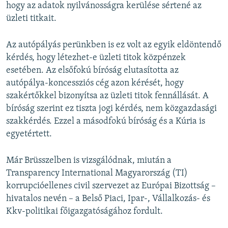
hogy az adatok nyilvánosságra kerülése sértené az
üzleti titkait.
Az autópályás perünkben is ez volt az egyik eldöntendő
kérdés, hogy létezhet-e üzleti titok közpénzek
esetében. Az elsőfokú bíróság elutasította az
autópálya-koncessziós cég azon kérését, hogy
szakértőkkel bizonyítsa az üzleti titok fennállását. A
bíróság szerint ez tiszta jogi kérdés, nem közgazdasági
szakkérdés. Ezzel a másodfokú bíróság és a Kúria is
egyetértett.
Már Brüsszelben is vizsgálódnak, miután a
Transparency International Magyarország (TI)
korrupcióellenes civil szervezet az Európai Bizottság –
hivatalos nevén – a Belső Piaci, Ipar-, Vállalkozás- és
Kkv-politikai főigazgatóságához fordult.