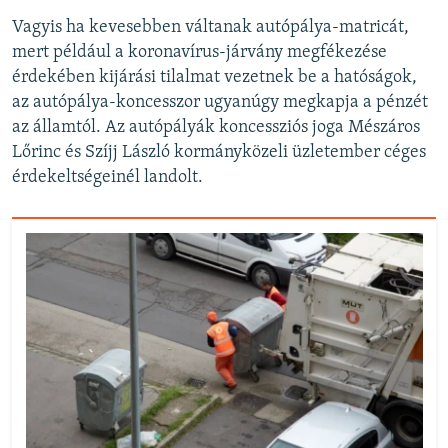
Vagyis ha kevesebben váltanak autópálya-matricát,
mert például a koronavírus-járvány megfékezése
érdekében kijárási tilalmat vezetnek be a hatóságok,
az autópálya-koncesszor ugyanúgy megkapja a pénzét
az államtól. Az autópályák koncessziós joga Mészáros
Lőrinc és Szíjj László kormányközeli üzletember céges
érdekeltségeinél landolt.