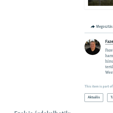
Megosztás
Faz
Faze
harm
hírs
terü
West
This item is part of
Aktuális
T