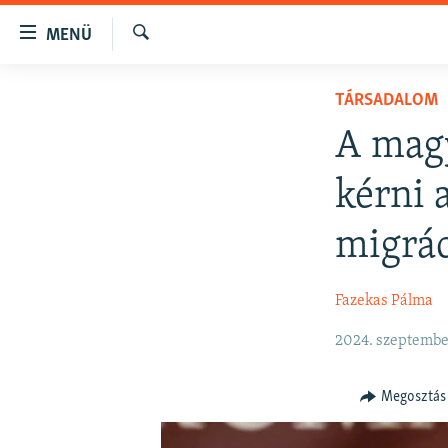
Akadálymentes
MENÜ
mód
Keresés
Ugrás
NAPIRENDEN
TÁRSADALOM
a
AKTUÁLIS
fő
A mag
oldalra
PODCASTOK
Ugrás
kérni 
VIDEÓK
a
tartalomjegyzékre
ELEMZŐ
migrác
Ugrás
NER15
a
Fazekas Pálma
keresésre
SZABADON
TÁRSADALOM
2024. szeptember
DEMOKRÁCIA
Megosztás
A PÉNZ NYOMÁBAN