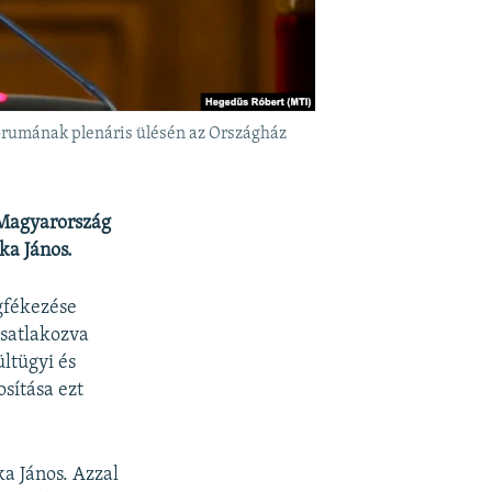
órumának plenáris ülésén az Országház
. Magyarország
ka János.
gfékezése
csatlakozva
ltügyi és
sítása ezt
ka János. Azzal