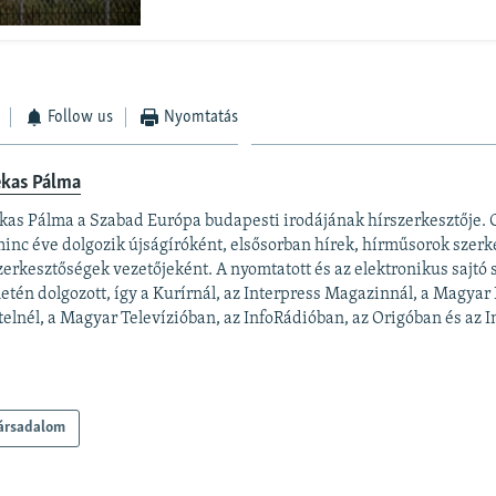
Follow us
Nyomtatás
ekas Pálma
kas Pálma a Szabad Európa budapesti irodájának hírszerkesztője.
inc éve dolgozik újságíróként, elsősorban hírek, hírműsorok szerk
zerkesztőségek vezetőjeként. A nyomtatott és az elektronikus sajtó
letén dolgozott, így a Kurírnál, az Interpress Magazinnál, a Magyar
elnél, a Magyar Televízióban, az InfoRádióban, az Origóban és az In
ársadalom