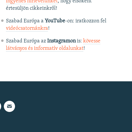
ingyenes hírlevelünket
, hogy elsőként
értesüljön cikkeinkről!
Szabad Európa a
YouTube
-on: iratkozzon fel
videócsatornánkra
!
Szabad Európa az
Instagramon
is:
kövesse
látványos és informatív oldalunkat
! ​