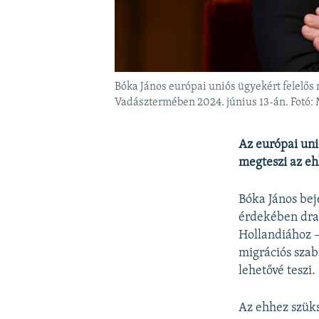
Bóka János európai uniós ügyekért felelő
Vadásztermében 2024. június 13-án. Fotó
Az európai uni
megteszi az eh
Bóka János bej
érdekében dras
Hollandiához –
migrációs szab
lehetővé teszi.
Az ehhez szüks