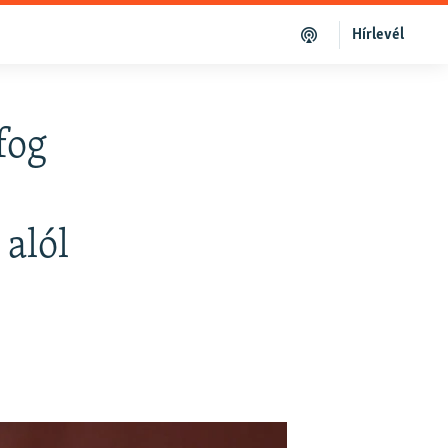
Hírlevél
fog
alól