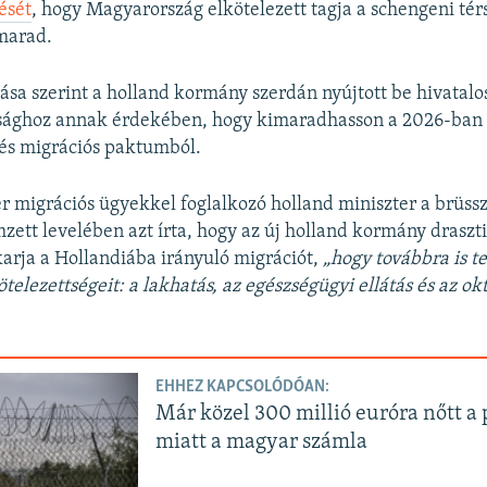
ését
, hogy Magyarország elkötelezett tagja a schengeni tér
 marad.
ása szerint a holland kormány szerdán nyújtott be hivatalo
tsághoz annak érdekében, hogy kimaradhasson a 2026-ban é
és migrációs paktumból.
r migrációs ügyekkel foglalkozó holland miniszter a brüssz
mzett levelében azt írta, hogy az új holland kormány draszt
arja a Hollandiába irányuló migrációt,
„hogy továbbra is te
elezettségeit: a lakhatás, az egészségügyi ellátás és az ok
EHHEZ KAPCSOLÓDÓAN:
Már közel 300 millió euróra nőtt a
miatt a magyar számla