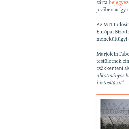
zárta
bejegyez
jövőben is így
Az MTI tudósít
Európai Bizot
menekültügyi 
Marjolein Fabe
testületnek cí
csökkenteni ak
alkotmányos köt
biztosítását”.