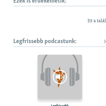
Ezek is érdekelhetik:
Itt a talá
Legfrissebb podcastunk: