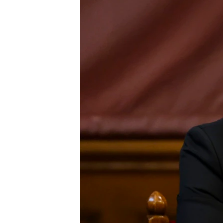
EURÓPAI UNIÓ
VILÁG
KLÍMAVÁLTOZÁS
A MÚLT TANULSÁGAI