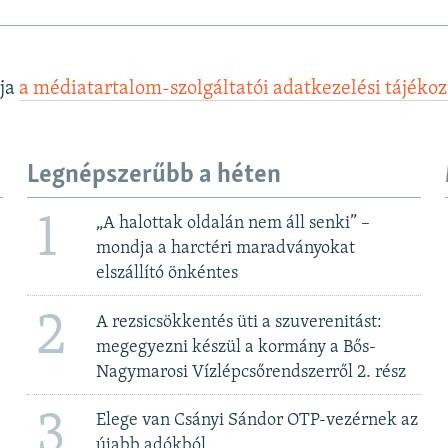
lja
a médiatartalom-szolgáltatói adatkezelési tájéko
Legnépszerűbb a héten
1
„A halottak oldalán nem áll senki” –
mondja a harctéri maradványokat
elszállító önkéntes
2
A rezsicsökkentés üti a szuverenitást:
megegyezni készül a kormány a Bős-
Nagymarosi Vízlépcsőrendszerről 2. rész
3
Elege van Csányi Sándor OTP-vezérnek az
újabb adókból