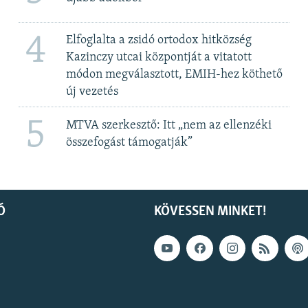
4
Elfoglalta a zsidó ortodox hitközség
Kazinczy utcai központját a vitatott
módon megválasztott, EMIH-hez köthető
új vezetés
5
MTVA szerkesztő: Itt „nem az ellenzéki
összefogást támogatják”
Ó
KÖVESSEN MINKET!