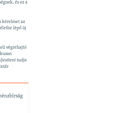
ségnek, és ez a
s kérelmet az
letbe lépő új
eli végrehajtó
ikusan
ljesíteni tudja
tatás
 pénzbírság