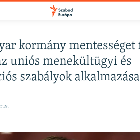
yar kormány mentességet 
FELIRATKOZÁS
az uniós menekültügyi és
iós szabályok alkalmazása 
Apple Podcasts
Spotify
 19.
Feliratkozás