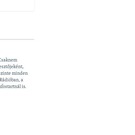
 Csaknem
esztőjeként,
 szinte minden
 Rádióban, a
fostartnál is.