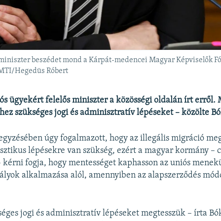
s miniszter beszédet mond a Kárpát-medencei Magyar Képviselők F
: MTI/Hegedüs Róbert
ós ügyekért felelős miniszter a közösségi oldalán írt erről
hez szükséges jogi és adminisztratív lépéseket – közölte Bó
egyzésében úgy fogalmazott, hogy az illegális migráció me
ztikus lépésekre van szükség, ezért a magyar kormány – 
 kérni fogja, hogy mentességet kaphasson az uniós menekü
ályok alkalmazása alól, amennyiben az alapszerződés módo
éges jogi és adminisztratív lépéseket megtesszük – írta Bó