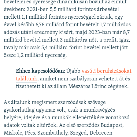
bevételei és nyeresége dinamikusan bővült az elmúlt
években: 2021-ben 5,5 milliárd forintos árbevétel
mellett 1,1 milliárd forintos nyereséggel zártak, egy
évvel később 6,76 milliárd forint bevételt 1,7 milliárdos
adózás utáni eredmény kísért, majd 2023-ban már 8,7
milliárd bevétel mellett 3 milliárdra nőtt a profit, igaz,
tavaly már csak 5,4 milliárd forint bevétel mellett jött
össze 1,2 milliárd nyereség.
Ehhez kapcsolódóan:
Újabb
vasúti beruházásokat
találtunk
, amiket nem szabályosan vehetett át és
fizethetett ki az állam Mészáros Lőrinc cégének.
Az általunk megismert szerződések szövege
gyakorlatilag ugyanaz volt, csak a munkavégzés
helyére, idejére és a munkák ellenértékére vonatkozó
adatok voltak eltérőek. Az első szerződés Budapest,
Miskolc, Pécs, Szombathely, Szeged, Debrecen