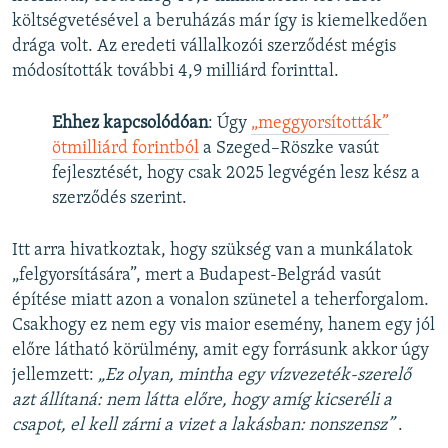
költségvetésével a beruházás már így is kiemelkedően
drága volt. Az eredeti vállalkozói szerződést mégis
módosították további 4,9 milliárd forinttal.
Ehhez kapcsolódóan
: Úgy
„meggyorsították”
ötmilliárd forintból
a Szeged–Röszke vasút
fejlesztését, hogy csak 2025 legvégén lesz kész a
szerződés szerint.
Itt arra hivatkoztak, hogy szükség van a munkálatok
„felgyorsítására”, mert a Budapest-Belgrád vasút
építése miatt azon a vonalon szünetel a teherforgalom.
Csakhogy ez nem egy vis maior esemény, hanem egy jól
előre látható körülmény, amit egy forrásunk akkor úgy
jellemzett:
„Ez olyan, mintha egy vízvezeték-szerelő
azt állítaná: nem látta előre, hogy amíg kicseréli a
csapot, el kell zárni a vizet a lakásban: nonszensz”
.