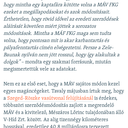
hogy mintha egy kaptafára kötötte volna a MÁV FKG
ezeket a megállapodásokat és azok módosításait.
Érthetetlen, hogy rövid idővel az eredeti szerződések
aláírását követően miért jöttek a sorozatos
módosítások. Mintha a MÁF FKG maga sem tudta
volna, hogy pontosan mit is akar karbantartás és
pályafenntartás címén elvégeztetni. Persze a Zele-
Baunak nyilván nem jött rosszul, hogy így alakultak a
dolgok”
– mondta egy szakmai forrásunk, miután
megismertettük vele az adatokat.
Nem ez az első eset, hogy a MÁV sajátos módon kezel
egyes magáncégeket. Tavaly májusban írtuk meg, hogy
a
Szeged-Röszke vasútvonal felújításánál
is érdekes,
többszöri szerződésmódosítás zajlott a megrendelő
MÁV és a kivitelező, Mészáros Lőrinc tulajdonában álló
V-Híd Zrt. között. Az alig tizennégy kilométeres
hosszával, eredetileg 40,8 milliárdosra tervezett