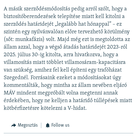
A másik szerződésmódosítás pedig arról szólt, hogy a
biztosítóberendezések telepítése miatt kell kitolni a
szerződés határidejét „legalább hat hónappal” – ez
szintén egy nyilvánvalóan előre tervezhető körülmény
(sőt: munkafázis) volt. Majd még ezt is megtoldotta az
állam azzal, hogy a végső átadás határidejét 2023-ról
2025. július 30-ig kitolta, arra hivatkozva, hogy a
villamosítás miatt többlet villamosáram-kapacitásra
van szükség, amihez fel kell építeni egy trafóházat
Szegednél. Forrásaink ezeket a módosításokat úgy
kommentálták, hogy mintha az állam nevében eljáró
MÁV mindent megpróbált volna megtenni annak
érdekében, hogy ne kelljen a határidő túllépések miatt
kötbérfizetésre kötelezni a V-hidat.
Megosztás
Follow us