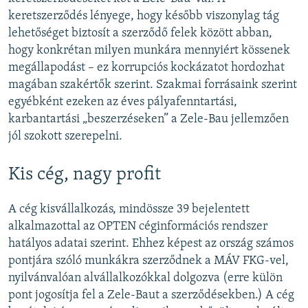
keretszerződés lényege, hogy később viszonylag tág
lehetőséget biztosít a szerződő felek között abban,
hogy konkrétan milyen munkára mennyiért kössenek
megállapodást – ez korrupciós kockázatot hordozhat
magában szakértők szerint. Szakmai forrásaink szerint
egyébként ezeken az éves pályafenntartási,
karbantartási „beszerzéseken” a Zele-Bau jellemzően
jól szokott szerepelni.
Kis cég, nagy profit
A cég kisvállalkozás, mindössze 39 bejelentett
alkalmazottal az OPTEN céginformációs rendszer
hatályos adatai szerint. Ehhez képest az ország számos
pontjára szóló munkákra szerződnek a MÁV FKG-vel,
nyilvánvalóan alvállalkozókkal dolgozva (erre külön
pont jogosítja fel a Zele-Baut a szerződésekben.) A cég