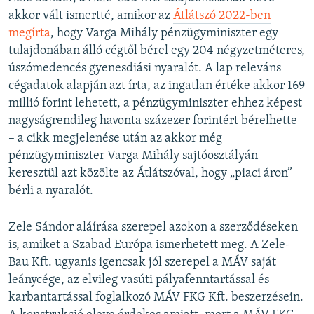
akkor vált ismertté, amikor az
Átlátszó 2022-ben
megírta
, hogy Varga Mihály pénzügyminiszter egy
tulajdonában álló cégtől bérel egy 204 négyzetméteres,
úszómedencés gyenesdiási nyaralót. A lap releváns
cégadatok alapján azt írta, az ingatlan értéke akkor 169
millió forint lehetett, a pénzügyminiszter ehhez képest
nagyságrendileg havonta százezer forintért bérelhette
– a cikk megjelenése után az akkor még
pénzügyminiszter Varga Mihály sajtóosztályán
keresztül azt közölte az Átlátszóval, hogy „piaci áron”
bérli a nyaralót.
Zele Sándor aláírása szerepel azokon a szerződéseken
is, amiket a Szabad Európa ismerhetett meg. A Zele-
Bau Kft. ugyanis igencsak jól szerepel a MÁV saját
leánycége, az elvileg vasúti pályafenntartással és
karbantartással foglalkozó MÁV FKG Kft. beszerzésein.