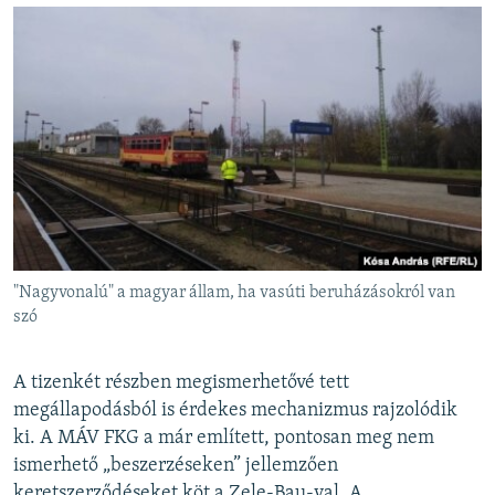
"Nagyvonalú" a magyar állam, ha vasúti beruházásokról van
szó
A tizenkét részben megismerhetővé tett
megállapodásból is érdekes mechanizmus rajzolódik
ki. A MÁV FKG a már említett, pontosan meg nem
ismerhető „beszerzéseken” jellemzően
keretszerződéseket köt a Zele-Bau-val. A