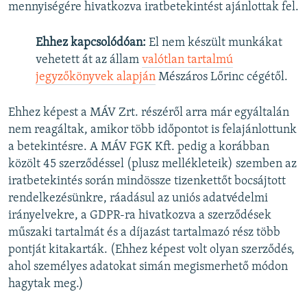
mennyiségére hivatkozva iratbetekintést ajánlottak fel.
Ehhez kapcsolódóan:
El nem készült munkákat
vehetett át az állam
valótlan tartalmú
jegyzőkönyvek alapján
Mészáros Lőrinc cégétől.
Ehhez képest a MÁV Zrt. részéről arra már egyáltalán
nem reagáltak, amikor több időpontot is felajánlottunk
a betekintésre. A MÁV FGK Kft. pedig a korábban
közölt 45 szerződéssel (plusz mellékleteik) szemben az
iratbetekintés során mindössze tizenkettőt bocsájtott
rendelkezésünkre, ráadásul az uniós adatvédelmi
irányelvekre, a GDPR-ra hivatkozva a szerződések
műszaki tartalmát és a díjazást tartalmazó rész több
pontját kitakarták. (Ehhez képest volt olyan szerződés,
ahol személyes adatokat simán megismerhető módon
hagytak meg.)