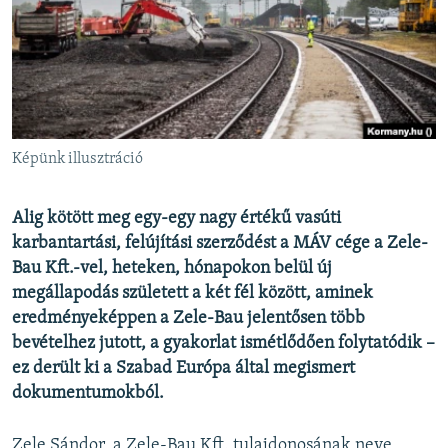
EURÓPAI UNIÓ
VILÁG
KLÍMAVÁLTOZÁS
A MÚLT TANULSÁGAI
Képünk illusztráció
KÖVESSEN MINKET!
Alig kötött meg egy-egy nagy értékű vasúti
karbantartási, felújítási szerződést a MÁV cége a Zele-
Bau Kft.-vel, heteken, hónapokon belül új
Valamennyi RFE/RL weboldal
megállapodás született a két fél között, aminek
eredményeképpen a Zele-Bau jelentősen több
bevételhez jutott, a gyakorlat ismétlődően folytatódik –
ez derült ki a Szabad Európa által megismert
dokumentumokból.
Zele Sándor, a Zele-Bau Kft. tulajdonosának neve