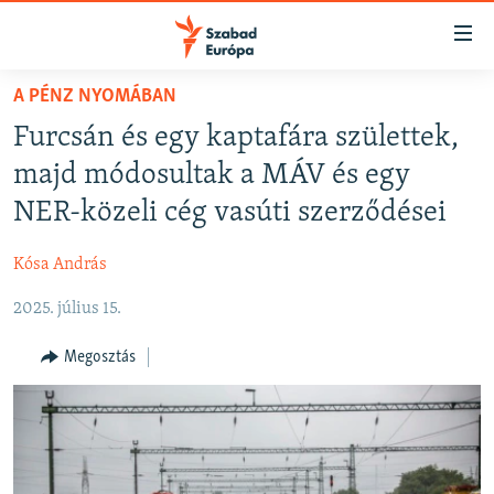
Akadálymentes
mód
Ugrás
A PÉNZ NYOMÁBAN
a
NAPIRENDEN
Furcsán és egy kaptafára születtek,
fő
AKTUÁLIS
oldalra
majd módosultak a MÁV és egy
FELIRATKOZÁS
PODCASTOK
Ugrás
NER-közeli cég vasúti szerződései
a
VIDEÓK
tartalomjegyzékre
Kósa András
Spotify
ELEMZŐ
Ugrás
a
2025. július 15.
NER15
Feliratkozás
keresésre
SZABADON
Megosztás
TÁRSADALOM
DEMOKRÁCIA
A PÉNZ NYOMÁBAN