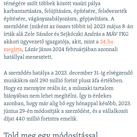
térségére szólt többek között vasúti pálya
karbantartására, felújítására, építésére, felsővezeték
építésére, vágányszabályozásra, gépjavításra. A
szerződést (miként az összes többit is) 2023 május 8-án
írták alá Zele Sándor és Sejkóczki András a MÁV FKG
akkori ügyvezető igazgatója, akit, mint a
24.hu
megírta
, Lázár János 2024 februárjában azonnali
hatállyal menesztett.
A szerződés hatálya a 2023. december 31-ig elvégzendő
munkákra szól 290 millió forint plusz áfa értékben.
Hogy ez mennyire reális ár, a műszaki tartalom
hiányában nem lehet megítélni. Így is érdekes
azonban, hogy már alig bő egy hónappal később, 2023.
június 29-én módosítják a szerződést, és a vállalkozói
díjat 440 millió forintra emelik.
Told meg egy módosítással