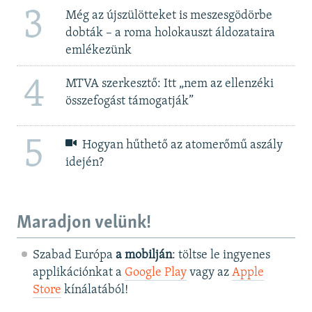
3
Még az újszülötteket is meszesgödörbe
dobták – a roma holokauszt áldozataira
emlékezünk
4
MTVA szerkesztő: Itt „nem az ellenzéki
összefogást támogatják”
5
Hogyan hűthető az atomerőmű aszály
idején?
Maradjon velünk!
Szabad Európa
a mobilján
: töltse le ingyenes
applikációnkat a
Google Play
vagy az
Apple
Store
kínálatából!