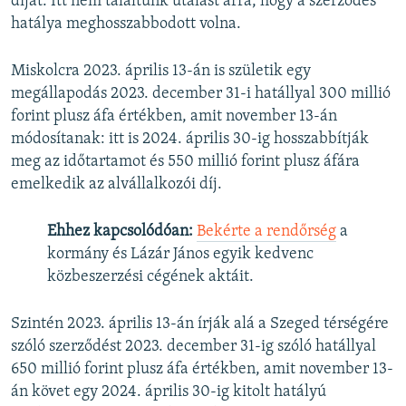
díját. Itt nem találtunk utalást arra, hogy a szerződés
hatálya meghosszabbodott volna.
Miskolcra 2023. április 13-án is születik egy
megállapodás 2023. december 31-i hatállyal 300 millió
forint plusz áfa értékben, amit november 13-án
módosítanak: itt is 2024. április 30-ig hosszabbítják
meg az időtartamot és 550 millió forint plusz áfára
emelkedik az alvállalkozói díj.
Ehhez kapcsolódóan:
Bekérte a rendőrség
a
kormány és Lázár János egyik kedvenc
közbeszerzési cégének aktáit.
Szintén 2023. április 13-án írják alá a Szeged térségére
szóló szerződést 2023. december 31-ig szóló hatállyal
650 millió forint plusz áfa értékben, amit november 13-
án követ egy 2024. április 30-ig kitolt hatályú