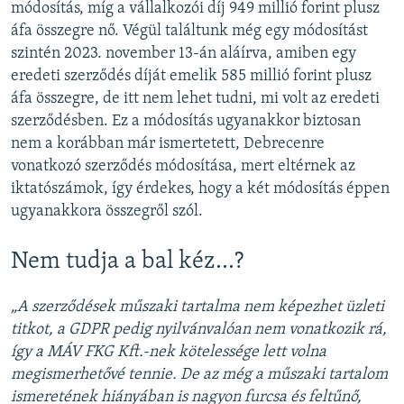
módosítás, míg a vállalkozói díj 949 millió forint plusz
áfa összegre nő. Végül találtunk még egy módosítást
szintén 2023. november 13-án aláírva, amiben egy
eredeti szerződés díját emelik 585 millió forint plusz
áfa összegre, de itt nem lehet tudni, mi volt az eredeti
szerződésben. Ez a módosítás ugyanakkor biztosan
nem a korábban már ismertetett, Debrecenre
vonatkozó szerződés módosítása, mert eltérnek az
iktatószámok, így érdekes, hogy a két módosítás éppen
ugyanakkora összegről szól.
Nem tudja a bal kéz...?
„A szerződések műszaki tartalma nem képezhet üzleti
titkot, a GDPR pedig nyilvánvalóan nem vonatkozik rá,
így a MÁV FKG Kft.-nek kötelessége lett volna
megismerhetővé tennie. De az még a műszaki tartalom
ismeretének hiányában is nagyon furcsa és feltűnő,