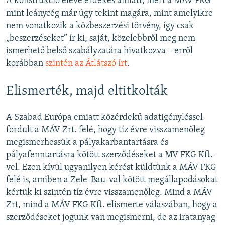
A konstrukció eleve érdekes amiatt, mert a MÁV FKG
mint leánycég már úgy tekint magára, mint amelyikre
nem vonatkozik a közbeszerzési törvény, így csak
„beszerzéseket” ír ki, saját, közelebbről meg nem
ismerhető belső szabályzatára hivatkozva – erről
korábban
szintén az Átlátszó írt
.
Elismerték, majd eltitkolták
A Szabad Európa emiatt közérdekű adatigényléssel
fordult a MÁV Zrt. felé, hogy tíz évre visszamenőleg
megismerhessük a pályakarbantartásra és
pályafenntartásra kötött szerződéseket a MV FKG Kft.-
vel. Ezen kívül ugyanilyen kérést küldtünk a MÁV FKG
felé is, amiben a Zele-Bau-val kötött megállapodásokat
kértük ki szintén tíz évre visszamenőleg. Mind a MÁV
Zrt, mind a MÁV FKG Kft. elismerte válaszában, hogy a
szerződéseket jogunk van megismerni, de az iratanyag