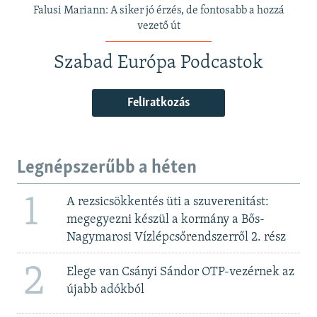
Falusi Mariann: A siker jó érzés, de fontosabb a hozzá
vezető út
Szabad Európa Podcastok
Feliratkozás
Legnépszerűbb a héten
1
A rezsicsökkentés üti a szuverenitást:
megegyezni készül a kormány a Bős-
Nagymarosi Vízlépcsőrendszerről 2. rész
2
Elege van Csányi Sándor OTP-vezérnek az
újabb adókból