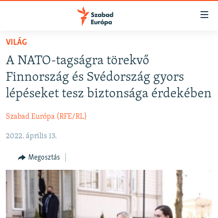
Akadálymentes
mód
Ugrás
VILÁG
a
NAPIRENDEN
A NATO-tagságra törekvő
fő
AKTUÁLIS
oldalra
Finnország és Svédország gyors
FELIRATKOZÁS
PODCASTOK
Ugrás
lépéseket tesz biztonsága érdekében
a
VIDEÓK
tartalomjegyzékre
Szabad Európa (RFE/RL)
Spotify
ELEMZŐ
Ugrás
a
2022. április 13.
NER15
Feliratkozás
keresésre
SZABADON
Megosztás
TÁRSADALOM
DEMOKRÁCIA
A PÉNZ NYOMÁBAN