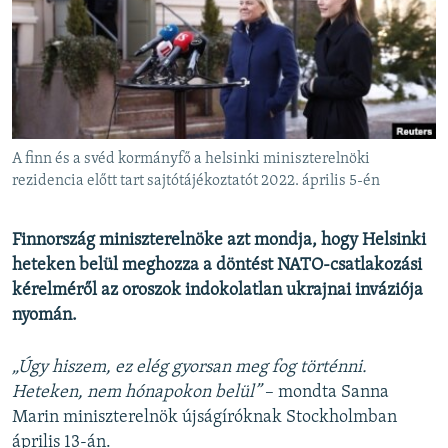
EURÓPAI UNIÓ
VILÁG
KLÍMAVÁLTOZÁS
A MÚLT TANULSÁGAI
A finn és a svéd kormányfő a helsinki miniszterelnöki
KÖVESSEN MINKET!
rezidencia előtt tart sajtótájékoztatót 2022. április 5-én
Finnország miniszterelnöke azt mondja, hogy Helsinki
heteken belül meghozza a döntést NATO-csatlakozási
Valamennyi RFE/RL weboldal
kérelméről az oroszok indokolatlan ukrajnai inváziója
nyomán.
„Úgy hiszem, ez elég gyorsan meg fog történni.
Heteken, nem hónapokon belül”
– mondta Sanna
Marin miniszterelnök újságíróknak Stockholmban
április 13-án.