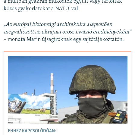
a múltban gyakran működtek együtt vagy tartottak
közös gyakorlatokat a NATO-val.
„Az európai biztonsági architektúra alapvetően
megváltozott az ukrajnai orosz invázió eredményeként”
– mondta Marin újságíróknak egy sajtótájékoztatón.
EHHEZ KAPCSOLÓDÓAN: