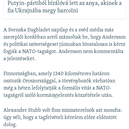
Putyin-pártiból bírálóvá lett az anya, akinek a
fia Ukrajnába megy harcolni
A Svenska Dagbladet napilap és a svéd média más
szereplői korábban arról számoltak be, hogy Andersson
és politikai szövetségesei júniusban hivatalosan is kérni
fogják a NATO-tagságot. Andersson nem kommentálta
a jelentéseket.
Finnországban, amely 1340 kilométeres határon
osztozik Oroszországgal, a törvényhozók várhatóan
még a héten lefolytatják a formális vitát a NATO-
tagságról szóló kormányjelentés közzététele után.
Alexander Stubb volt finn miniszterelnök azt mondta:
úgy véli, hogy a tagfelvételi kérelem
előre eldöntött
dolog.