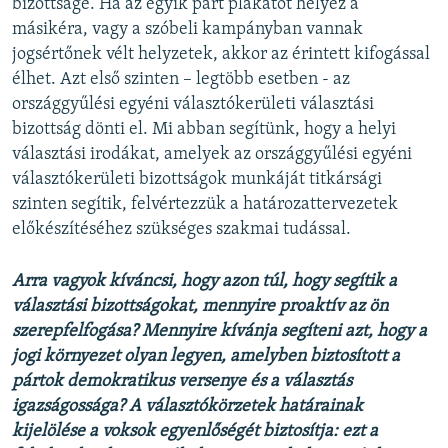
bizottságé. Ha az egyik párt plakátot helyez a
másikéra, vagy a szóbeli kampányban vannak
jogsértőnek vélt helyzetek, akkor az érintett kifogással
élhet. Azt első szinten – legtöbb esetben - az
országgyűlési egyéni választókerületi választási
bizottság dönti el. Mi abban segítünk, hogy a helyi
választási irodákat, amelyek az országgyűlési egyéni
választókerületi bizottságok munkáját titkársági
szinten segítik, felvértezzük a határozattervezetek
előkészítéséhez szükséges szakmai tudással.
Arra vagyok kíváncsi, hogy azon túl, hogy segítik a
választási bizottságokat, mennyire proaktív az ön
szerepfelfogása? Mennyire kívánja segíteni azt, hogy a
jogi környezet olyan legyen, amelyben biztosított a
pártok demokratikus versenye és a választás
igazságossága? A választókörzetek határainak
kijelölése a voksok egyenlőségét biztosítja: ezt a