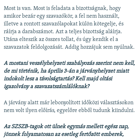
Most is van. Most is feladata a bizottságnak, hogy
amikor bezár egy szavazókör, a fel nem használt,
illetve a rontott szavazólapokat külön kötegelje, és
ráírja a darabszámot. Azt a teljes bizottság aláírja.
Utána elteszik az összes tollat, és úgy kezdik el a
szavazatok feldolgozását. Addig hozzájuk sem nyúlnak.
A mostani veszélyhelyzeti szabályozás szerint nem kell,
de mi történik, ha április 3-án a járványhelyzet miatt
indokolt lesz a távolságtartás? Kell majd oltási
igazolvány a szavazatszámlálóknak?
A járvány alatt már lebonyolított időközi választásokon
nem volt ilyen előírás, egyelőre ebből tudunk kiindulni.
Az SZSZB-tagok ott ülnek egymás mellett egész nap,
jönnek folyamatosan az esetleg fertőzött emberek,