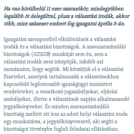
Ha van körülbelül 11 ezer szavazókör, mindegyikben
legalább öt delegálttal, plusz a választási irodák, akkor
több, mint százezer embert fog igazgatni április 3-án.
Igazgatási szempontból elkülönülnek a választási
irodák és a választási bizottságok. A szavazatszámláló
bizottságok (
SZSZB
) munkáját sem én, sem a
választási irodák nem irányítják, inkább azt
mondanám, hogy segítik. Mi készítjük el a választási
füzeteket, amelyek tartalmazzák a választásokhoz
kapcsolódó legfontosabb igazságügyi miniszteri
rendeleteket, a vonatkozó jogszabályokat, eljárási
szabályokat, illetve a választások napján alkalmazandó
jegyzőkönyveket. És minden szavazatszámláló
bizottság mellett ott lesz az adott helyi választási iroda
egy munkatársa, a jegyzőkönyvvezető, aki segíti a
bizottságot törvénybe foglalt feladatai ellátásában.