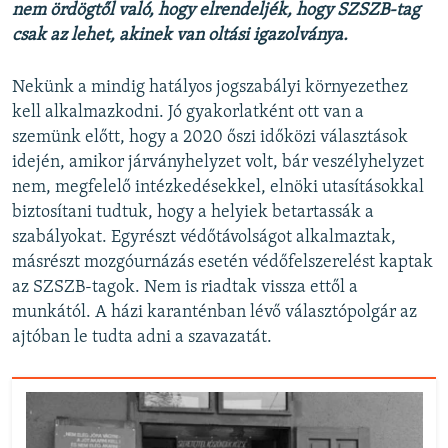
nem ördögtől való, hogy elrendeljék, hogy SZSZB-tag
csak az lehet, akinek van oltási igazolványa.
Nekünk a mindig hatályos jogszabályi környezethez
kell alkalmazkodni. Jó gyakorlatként ott van a
szemünk előtt, hogy a 2020 őszi időközi választások
idején, amikor járványhelyzet volt, bár veszélyhelyzet
nem, megfelelő intézkedésekkel, elnöki utasításokkal
biztosítani tudtuk, hogy a helyiek betartassák a
szabályokat. Egyrészt védőtávolságot alkalmaztak,
másrészt mozgóurnázás esetén védőfelszerelést kaptak
az SZSZB-tagok. Nem is riadtak vissza ettől a
munkától. A házi karanténban lévő választópolgár az
ajtóban le tudta adni a szavazatát.