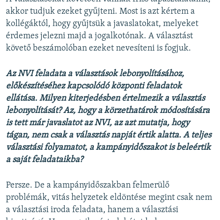
akkor tudjuk ezeket gyűjteni. Most is azt kértem a
kollégáktól, hogy gyűjtsük a javaslatokat, melyeket
érdemes jelezni majd a jogalkotónak. A választást
követő beszámolóban ezeket nevesíteni is fogjuk.
Az NVI feladata a választások lebonyolításához,
előkészítéséhez kapcsolódó központi feladatok
ellátása. Milyen kiterjedésben értelmezik a választás
lebonyolítását? Az, hogy a körzethatárok módosítására
is tett már javaslatot az NVI, az azt mutatja, hogy
tágan, nem csak a választás napját értik alatta. A teljes
választási folyamatot, a kampányidőszakot is beleértik
a saját feladataikba?
Persze. De a kampányidőszakban felmerülő
problémák, vitás helyzetek eldöntése megint csak nem
a választási iroda feladata, hanem a választási