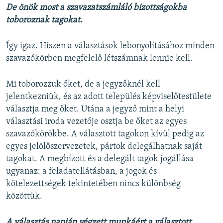
De önök most a szavazatszámláló bizottságokba
toboroznak tagokat.
Így igaz. Hiszen a választások lebonyolításához minden
szavazókörben megfelelő létszámnak lennie kell.
Mi toborozzuk őket, de a jegyzőknél kell
jelentkezniük, és az adott település képviselőtestülete
választja meg őket. Utána a jegyző mint a helyi
választási iroda vezetője osztja be őket az egyes
szavazókörökbe. A választott tagokon kívül pedig az
egyes jelölőszervezetek, pártok delegálhatnak saját
tagokat. A megbízott és a delegált tagok jogállása
ugyanaz: a feladatellátásban, a jogok és
kötelezettségek tekintetében nincs különbség
közöttük.
A választás napján végzett munkáért a választott