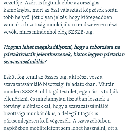
vezetője. Azért is fogtunk ebbe az országos
kampányba, mert az őszi választási képzések során
több helyről jött olyan jelzés, hogy kiöregedőben
vannak a bizottság munkájában rendszeresen részt
vevők, nincs mindenhol elég SZSZB-tag.
Hogyan
lehet megakadályozni, hogy a toborzásra ne
pártaktivisták jelentkezzenek, biztos legyen pártatlan
szavazatszámlálás?
Esküt fog tenni az összes tag, aki részt vesz a
szavazatszámláló bizottsági feladatokban. Miután
minden SZSZB többtagú testület, egymást is tudják
ellenőrizni, és mindannyian tisztában lesznek a
törvényi előírásokkal, hogy a szavazatszámlálói
bizottsági munkát ők is, a delegált tagok is
pártsemlegesen kell végezzék. A szavazókörben
napközben mobiltelefont sem lehet használni, ott a