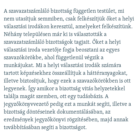
A szavazatszámláló bizottság független testület, mi
nem utasítjuk semmiben, csak felkészítjük őket a helyi
választási irodákon keresztül, amelyeket felkészítünk.
Néhány településen már ki is választották a
szavazatszámláló bizottságok tagjait. Őket a helyi
választási iroda vezetője fogja beosztani az egyes
szavazókörökbe, ahol függetlenül végzik a
munkájukat. Mi a helyi választási irodák számára
tartott képzésekhez összeállítjuk a háttéranyagokat,
illetve biztosítjuk, hogy ezek a szavazókörökben is ott
legyenek. Így amikor a bizottság vitás helyzetekkel
találja magát szemben, ott egy tudásbázis. A
jegyzőkönyvvezető pedig ezt a munkát segíti, illetve a
bizottság döntéseinek dokumentálásában, az
eredmények jegyzőkönyvi rögzítésében, majd annak
továbbításában segíti a bizottságot.