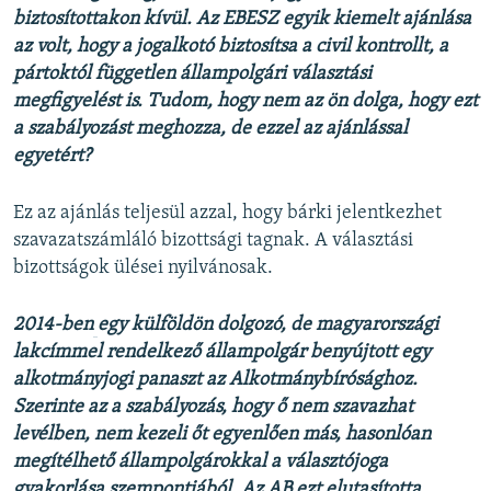
biztosítottakon kívül. Az EBESZ egyik kiemelt ajánlása
az volt, hogy a jogalkotó biztosítsa a civil kontrollt, a
pártoktól független állampolgári választási
megfigyelést is. Tudom, hogy nem az ön dolga, hogy ezt
a szabályozást meghozza, de ezzel az ajánlással
egyetért?
Ez az ajánlás teljesül azzal, hogy bárki jelentkezhet
szavazatszámláló bizottsági tagnak. A választási
bizottságok ülései nyilvánosak.
2014-ben
​egy külföldön dolgozó, de magyarországi
lakcímmel rendelkező állampolgár benyújtott egy
alkotmányjogi panaszt az Alkotmánybírósághoz.
Szerinte az a szabályozás, hogy ő nem szavazhat
levélben, nem kezeli őt egyenlően más, hasonlóan
megítélhető állampolgárokkal a választójoga
gyakorlása szempontjából. Az AB ezt elutasította,