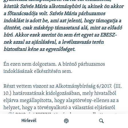
köztük Szívós Mária alkotmánybíró is, akinek ön akkor
a főtanácsadója volt. Szívós Mária párhuzamos
indoklást is adott be, ami azt jelenti, hogy támogatja a
döntést, csak másképp támasztaná alá, mint az előadó
bíró. Akkor ezek szerint ön sem ért egyet az EBESZ-
nek azzal az ajánlásával, a levélszavazás terén
biztosítani kéne az egyenlőséget.
Én ezen nem dolgoztam. A bírónő párhuzamos
indoklásának elkészítésén sem.
Részt vettem viszont az Alkotmánybíróság 6/2017. (III.
10.) határozatának kidolgozásában, mely hivatalból
eljárva megállapította, hogy alaptörvény-ellenes az a
helyzet, hogy a törvényalkotó a választási eljárásról
szóló 2013. évi XXXVI. törvényben nem alkotta meg
Hírlevél
azokat a szabályokat, amelyek biztosítják, hogy a