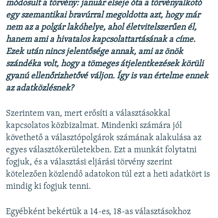
módosult a törvény: január elseje óta a törvényalkotó
egy szemantikai bravúrral megoldotta azt, hogy már
nem az a polgár lakóhelye, ahol életvitelszerűen él,
hanem ami a hivatalos kapcsolattartásának a címe.
Ezek után nincs jelentősége annak, ami az önök
szándéka volt, hogy a tömeges átjelentkezések körüli
gyanú ellenőrizhetővé váljon. Így is van értelme ennek
az adatközlésnek?
Szerintem van, mert erősíti a választásokkal
kapcsolatos közbizalmat. Mindenki számára jól
követhető a választópolgárok számának alakulása az
egyes választókerületekben. Ezt a munkát folytatni
fogjuk, és a választási eljárási törvény szerint
kötelezően közlendő adatokon túl ezt a heti adatkört is
mindig ki fogjuk tenni.
Egyébként bekértük a 14-es, 18-as választásokhoz