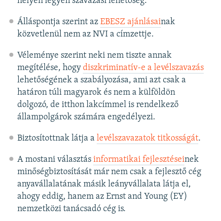
helyen legyen szavazási lehetőség.
Álláspontja szerint az
EBESZ ajánlásai
nak
közvetlenül nem az NVI a címzettje.
Véleménye szerint neki nem tiszte annak
megítélése, hogy
diszkriminatív-e a levélszavazás
lehetőségének a szabályozása, ami azt csak a
határon túli magyarok és nem a külföldön
dolgozó, de itthon lakcímmel is rendelkező
állampolgárok számára engedélyezi.
Biztosítottnak látja a
levélszavazatok titkosságát
.
A mostani választás
informatikai fejlesztései
nek
minőségbiztosítását már nem csak a fejlesztő cég
anyavállalatának másik leányvállalata látja el,
ahogy eddig, hanem az Ernst and Young (EY)
nemzetközi tanácsadó cég is.