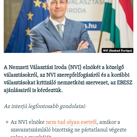
EURÓPAI UNIÓ
VILÁG
KLÍMAVÁLTOZÁS
A MÚLT TANULSÁGAI
KÖVESSEN MINKET!
A Nemzeti Választási Iroda (NVI) elnökét a közelgő
választásokról, az NVI szerepfelfogásáról és a korábbi
választásokat kritizáló nemzetközi szervezet, az EBESZ
Valamennyi RFE/RL weboldal
ajánlásairól is kérdeztük.
Az interjú legfontosabb gondolatai:
Az NVI elnöke
nem tud olyan esetről
, amikor a
szavazatszámláló bizottság ne pártatlanul végezte