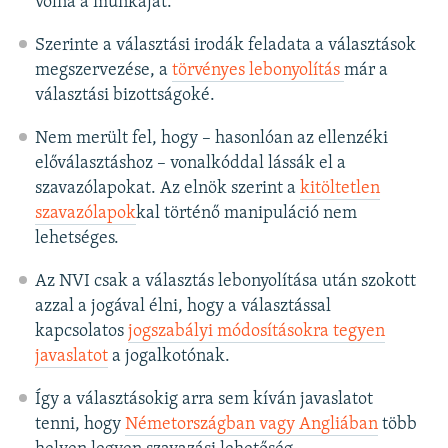
volna a munkáját.
Szerinte a választási irodák feladata a választások
megszervezése, a
törvényes lebonyolítás
már a
választási bizottságoké.
Nem merült fel, hogy – hasonlóan az ellenzéki
előválasztáshoz – vonalkóddal lássák el a
szavazólapokat. Az elnök szerint a
kitöltetlen
szavazólapok
kal történő manipuláció nem
lehetséges.
Az NVI csak a választás lebonyolítása után szokott
azzal a jogával élni, hogy a választással
kapcsolatos
jogszabályi módosításokra tegyen
javaslatot
a jogalkotónak.
Így a választásokig arra sem kíván javaslatot
tenni, hogy
Németországban vagy Angliában
több