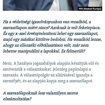
Ha
​a védettségi igazolványunkon van vonalkód, a
szavazólapon miért nincs? Azoknak is volt feketepiaca.
És egy x-szel érvényteleníteni lehet egy szavazólapot,
majd egy másikat kitöltve bedobni. Ha vonalkód lenne,
ahogy az ellenzéki előválasztáson volt, már nem
lehetne manipulálni a lapokkal. Ez felmerült?
Nem. A hatályos jogszabályok alapján készítjük elő és
szervezzük a választásokat. Jelenleg papíralapú a
szavazás. A választópolgár az aláírásával igazolja a
személyét, és az alapján kapja meg a szavazólapot.
A szavazólapoknak lesz valamilyen szoros
elszámoltatása?