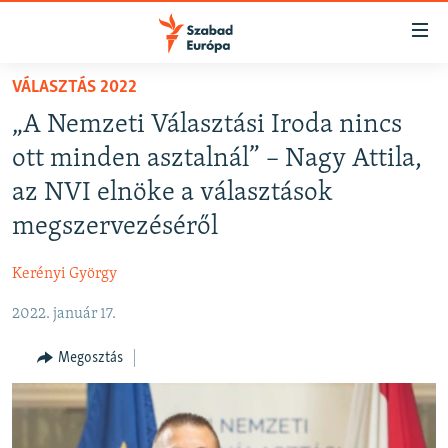
Akadálymentes
mód
Ugrás
VÁLASZTÁS 2022
a
NAPIRENDEN
„A Nemzeti Választási Iroda nincs
fő
AKTUÁLIS
oldalra
ott minden asztalnál” – Nagy Attila,
PODCASTOK
Ugrás
az NVI elnöke a választások
a
VIDEÓK
megszervezéséről
tartalomjegyzékre
ELEMZŐ
Ugrás
Kerényi György
a
NER15
keresésre
2022. január 17.
SZABADON
TÁRSADALOM
Megosztás
DEMOKRÁCIA
A PÉNZ NYOMÁBAN