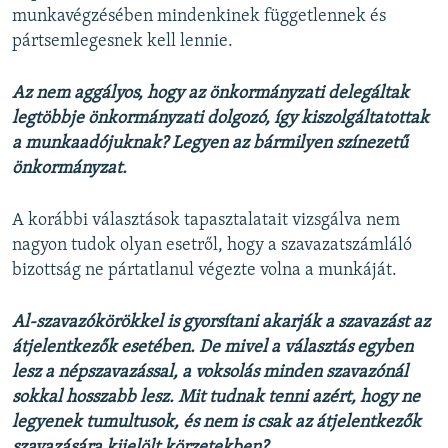
munkavégzésében mindenkinek függetlennek és
pártsemlegesnek kell lennie.
Az nem aggályos, hogy az önkormányzati delegáltak
legtöbbje önkormányzati dolgozó, így kiszolgáltatottak
a munkaadójuknak? Legyen az bármilyen színezetű
önkormányzat.
A korábbi választások tapasztalatait vizsgálva nem
nagyon tudok olyan esetről, hogy a szavazatszámláló
bizottság ne pártatlanul végezte volna a munkáját.
Al-szavazókörökkel is gyorsítani akarják a szavazást az
átjelentkezők esetében. De mivel a választás egyben
lesz a népszavazással, a voksolás minden szavazónál
sokkal hosszabb lesz. Mit tudnak tenni azért, hogy ne
legyenek tumultusok, és nem is csak az átjelentkezők
szavazására kijelölt körzetekben?