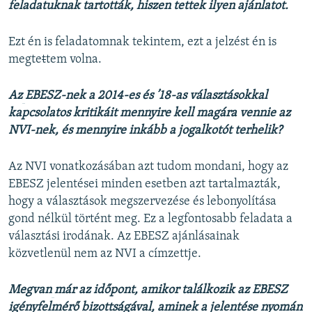
feladatuknak tartották, hiszen tettek ilyen ajánlatot.
Ezt én is feladatomnak tekintem, ezt a jelzést én is
megte
t
tem volna.
Az
​EBESZ-nek a 2014-es és ’18-as választásokkal
kapcsolatos kritikáit mennyire kell magára vennie az
NVI-nek, és mennyire inkább a jogalkotót terhelik?
Az NVI vonatkozásában azt tudom mondani, hogy az
EBESZ jelentései minden esetben azt tartalmazták,
hogy a választások megszervezése és lebonyolítása
gond nélkül történt meg. Ez a legfontosabb feladata a
választási irodának. Az EBESZ ajánlásainak
közvetlenül nem az NVI a címzettje.
Megvan
​már az időpont, amikor találkozik az EBESZ
igényfelmérő bizottságával, aminek a jelentése nyomán