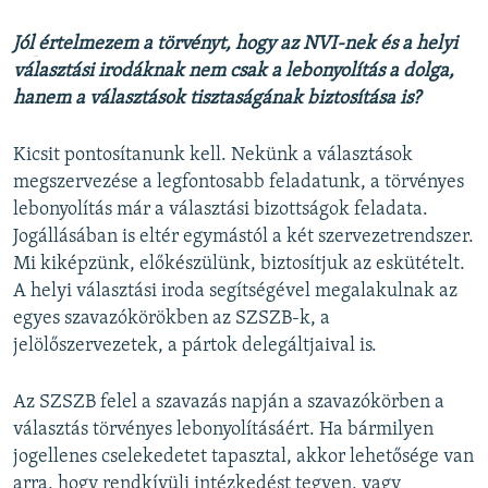
Jól
​értelmezem a törvényt, hogy az NVI-nek és a helyi
választási irodáknak nem csak a lebonyolítás a dolga,
hanem a választások tisztaságának biztosítása is?
Kicsit pontosítanunk kell. Nekünk a választások
megszervezése a legfontosabb feladatunk, a törvényes
lebonyolítás már a választási bizottságok feladata.
Jogállásában is eltér egymástól a két szervezetrendszer.
Mi kiképzünk, előkészülünk, biztosítjuk az eskütételt.
A helyi választási iroda segítségével megalakulnak az
egyes szavazókörökben az SZSZB-k, a
jelölőszervezetek, a pártok delegáltjaival is.
Az SZSZB felel a szavazás napján a szavazókörben a
választás törvényes lebonyolításáért. Ha bármilyen
jogellenes cselekedetet tapasztal, akkor lehetősége van
arra, hogy rendkívüli intézkedést tegyen, vagy