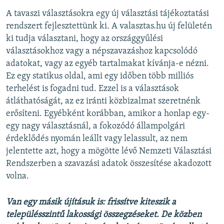
A tavaszi választásokra egy új választási tájékoztatási
rendszert fejlesztettünk ki. A valasztas.hu új felületén
ki tudja választani, hogy az országgyűlési
választásokhoz vagy a népszavazáshoz kapcsolódó
adatokat, vagy az egyéb tartalmakat kívánja-e nézni.
Ez egy statikus oldal, ami egy időben több milliós
terhelést is fogadni tud. Ezzel is a választások
átláthatóságát, az ez iránti közbizalmat szeretnénk
erősíteni. Egyébként korábban, amikor a honlap egy-
egy nagy választásnál, a fokozódó állampolgári
érdeklődés nyomán leállt vagy lelassult, az nem
jelentette azt, hogy a mögötte lévő Nemzeti Választási
Rendszerben a szavazási adatok összesítése akadozott
volna.
Van egy másik újításuk is: frissítve kiteszik a
településszintű lakossági összegzéseket. De közben