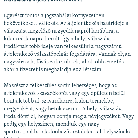
Egyrészt fontos a jogszabályi környezetben
bekövetkezett változás. Az átjelentkezés határideje a
választást megelőző negyedik napról korábbra, a
kilencedik napra került. Így a helyi választási
irodáknak több ideje van felkészülni a nagyszámú
átjelentkező választópolgár fogadására. Vannak olyan
nagyvárosok, fővárosi kerületek, ahol több ezer fős,
akár a tízezret is meghaladja ez a létszám.
Másrészt a felkészülés során lehetséges, hogy az
átjelentkezők szavazókörét vagy egy épületen belül
bontják több al-szavazókörre, külön termekbe,
megyénként, vagy betűk szerint. A helyi választási
iroda dönti el, hogyan bontja meg a névjegyzéket. Vagy
pedig egy helyszínen, mondjuk egy nagy
sportcsarnokban különböző asztalokat, al-helyszíneket