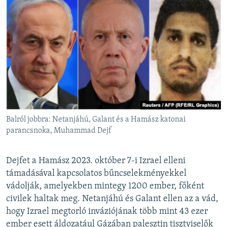
Balról jobbra: Netanjáhú, Galant és a Hamász katonai
parancsnoka, Muhammad Dejf
Dejfet a Hamász 2023. október 7-i Izrael elleni
támadásával kapcsolatos bűncselekményekkel
vádolják, amelyekben mintegy 1200 ember, főként
civilek haltak meg. Netanjáhú és Galant ellen az a vád,
hogy Izrael megtorló inváziójának több mint 43 ezer
ember esett áldozatául Gázában palesztin tisztviselők