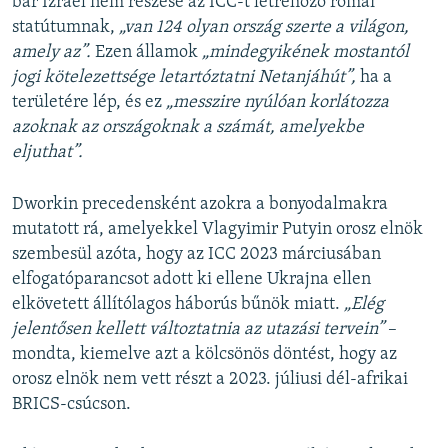
bár Izrael nem részese az ICC-t létrehozó római
statútumnak,
„van 124 olyan ország szerte a világon,
amely az”.
Ezen államok
„mindegyikének mostantól
jogi kötelezettsége letartóztatni Netanjáhút”,
ha a
területére lép, és ez
„messzire nyúlóan korlátozza
azoknak az országoknak a számát, amelyekbe
eljuthat”.
Dworkin precedensként azokra a bonyodalmakra
mutatott rá, amelyekkel Vlagyimir Putyin orosz elnök
szembesül azóta, hogy az ICC 2023 márciusában
elfogatóparancsot adott ki ellene Ukrajna ellen
elkövetett állítólagos háborús bűnök miatt.
„Elég
jelentősen kellett változtatnia az utazási tervein”
–
mondta, kiemelve azt a kölcsönös döntést, hogy az
orosz elnök nem vett részt a 2023. júliusi dél-afrikai
BRICS-csúcson.