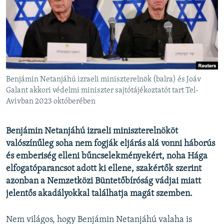
EURÓPAI UNIÓ
VILÁG
KLÍMAVÁLTOZÁS
A MÚLT TANULSÁGAI
Benjámin Netanjáhú izraeli miniszterelnök (balra) és Joáv
KÖVESSEN MINKET!
Galant akkori védelmi miniszter sajtótájékoztatót tart Tel-
Avivban 2023 októberében
Benjámin Netanjáhú izraeli miniszterelnököt
Valamennyi RFE/RL weboldal
valószínűleg soha nem fogják eljárás alá vonni háborús
és emberiség elleni bűncselekményekért, noha Hága
elfogatóparancsot adott ki ellene, szakértők szerint
azonban a Nemzetközi Büntetőbíróság vádjai miatt
jelentős akadályokkal találhatja magát szemben.
Nem világos, hogy Benjámin Netanjáhú valaha is