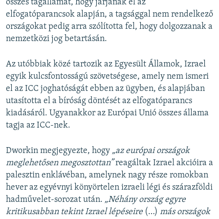
összes tagállamát, hogy járjanak el az
elfogatóparancsok alapján, a tagsággal nem rendelkező
országokat pedig arra szólította fel, hogy dolgozzanak a
nemzetközi jog betartásán.
Az utóbbiak közé tartozik az Egyesült Államok, Izrael
egyik kulcsfontosságú szövetségese, amely nem ismeri
el az ICC joghatóságát ebben az ügyben, és
alapjában
utasította el a bíróság döntését az elfogatóparancs
kiadásáról. Ugyanakkor az Európai Unió összes állama
tagja az ICC-nek.
Dworkin megjegyezte, hogy
„az európai országok
meglehetősen megosztottan”
reagáltak Izrael akcióira a
palesztin enklávéban, amelynek nagy része romokban
hever az egyévnyi könyörtelen izraeli légi és szárazföldi
hadművelet-sorozat után.
„Néhány ország egyre
kritikusabban tekint Izrael lépéseire
(…)
más országok