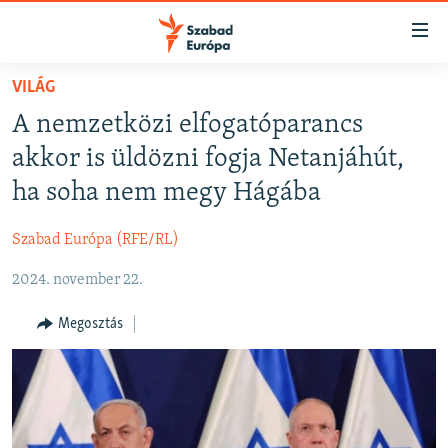
Akadálymentes
mód
Ugrás
VILÁG
a
NAPIRENDEN
A nemzetközi elfogatóparancs
fő
AKTUÁLIS
oldalra
akkor is üldözni fogja Netanjáhút,
FELIRATKOZÁS
PODCASTOK
Ugrás
ha soha nem megy Hágába
a
VIDEÓK
tartalomjegyzékre
Szabad Európa (RFE/RL)
Spotify
ELEMZŐ
Ugrás
a
2024. november 22.
NER15
Feliratkozás
keresésre
SZABADON
Megosztás
TÁRSADALOM
DEMOKRÁCIA
A PÉNZ NYOMÁBAN