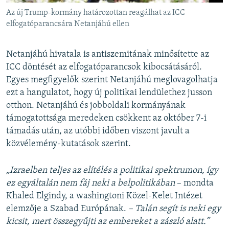
Az új Trump-kormány határozottan reagálhat az ICC
elfogatóparancsára Netanjáhú ellen
Netanjáhú hivatala is antiszemitának minősítette az
ICC döntését az elfogatóparancsok kibocsátásáról.
Egyes megfigyelők szerint Netanjáhú meglovagolhatja
ezt a hangulatot, hogy új politikai lendülethez jusson
otthon. Netanjáhú és jobboldali kormányának
támogatottsága meredeken csökkent az október 7-i
támadás után, az utóbbi időben viszont javult a
közvélemény-kutatások szerint.
„Izraelben teljes az elítélés a politikai spektrumon, így
ez egyáltalán nem fáj neki a belpolitikában
– mondta
Khaled Elgindy, a washingtoni Közel-Kelet Intézet
elemzője a Szabad Európának.
– Talán segít is neki egy
kicsit, mert összegyűjti az embereket a zászló alatt.”