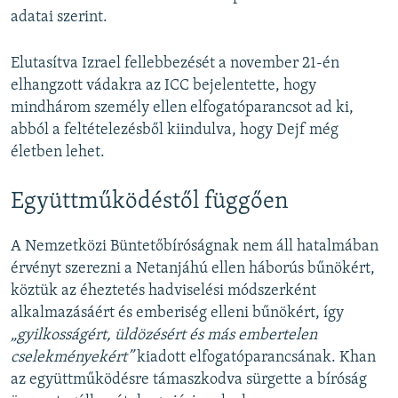
adatai szerint.
Elutasítva Izrael fellebbezését a november 21-én
elhangzott vádakra az ICC bejelentette, hogy
mindhárom személy ellen elfogatóparancsot ad ki,
abból a feltételezésből kiindulva, hogy Dejf még
életben lehet.
Együttműködéstől függően
A Nemzetközi Büntetőbíróságnak nem áll hatalmában
érvényt szerezni a Netanjáhú ellen háborús bűnökért,
köztük az éheztetés hadviselési módszerként
alkalmazásáért és emberiség elleni bűnökért, így
„gyilkosságért, üldözésért és más embertelen
cselekményekért”
kiadott elfogatóparancsának. Khan
az együttműködésre támaszkodva sürgette a bíróság