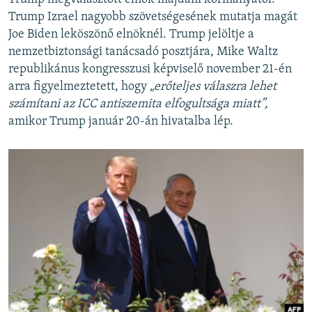
Trump Izrael nagyobb szövetségesének mutatja magát
Joe Biden leköszönő elnöknél. Trump jelöltje a
nemzetbiztonsági tanácsadó posztjára, Mike Waltz
republikánus kongresszusi képviselő november 21-én
arra figyelmeztetett, hogy
„erőteljes válaszra lehet
számítani az ICC antiszemita elfogultsága miatt”,
amikor Trump január 20-án hivatalba lép.