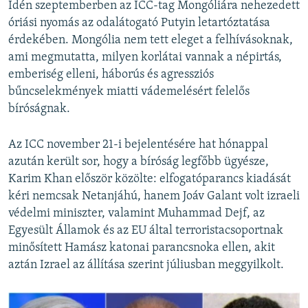
Idén szeptemberben az ICC-tag Mongóliára nehezedett
óriási nyomás az odalátogató Putyin letartóztatása
érdekében. Mongólia nem tett eleget a felhívásoknak,
ami megmutatta, milyen korlátai vannak a népirtás,
emberiség elleni, háborús és agressziós
bűncselekmények miatti vádemelésért felelős
bíróságnak.
Az ICC november 21-i bejelentésére hat hónappal
azután került sor, hogy a bíróság legfőbb ügyésze,
Karim Khan először közölte: elfogatóparancs kiadását
kéri nemcsak Netanjáhú, hanem Joáv Galant volt izraeli
védelmi miniszter, valamint Muhammad Dejf, az
Egyesült Államok és az EU által terroristacsoportnak
minősített Hamász katonai parancsnoka ellen, akit
aztán Izrael az állítása szerint júliusban meggyilkolt.