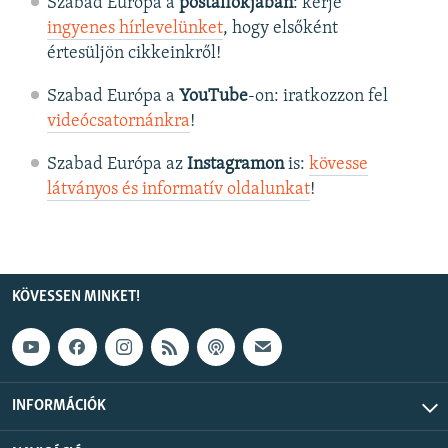
Szabad Európa a
postafiókjában
: kérje
ingyenes hírlevelünket
, hogy elsőként
értesüljön cikkeinkről!
Szabad Európa a
YouTube
-on: iratkozzon fel
videócsatornánkra
!
Szabad Európa az
Instagramon
is:
kövesse
látványos és informatív oldalunkat
! ​
KÖVESSEN MINKET!
INFORMÁCIÓK