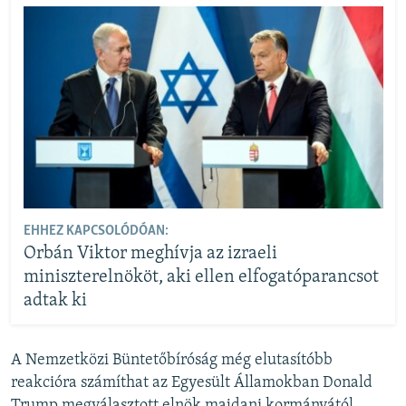
EHHEZ KAPCSOLÓDÓAN:
Orbán Viktor meghívja az izraeli
miniszterelnököt, aki ellen elfogatóparancsot
adtak ki
A Nemzetközi Büntetőbíróság még elutasítóbb
reakcióra számíthat az Egyesült Államokban Donald
Trump megválasztott elnök majdani kormányától.