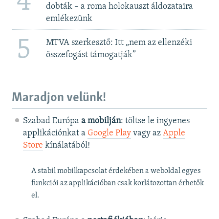
4
dobták – a roma holokauszt áldozataira
emlékezünk
5
MTVA szerkesztő: Itt „nem az ellenzéki
összefogást támogatják”
Maradjon velünk!
Szabad Európa
a mobilján
: töltse le ingyenes
applikációnkat a
Google Play
vagy az
Apple
Store
kínálatából!
A stabil mobilkapcsolat érdekében a weboldal egyes
funkciói az applikációban csak korlátozottan érhetők
el.