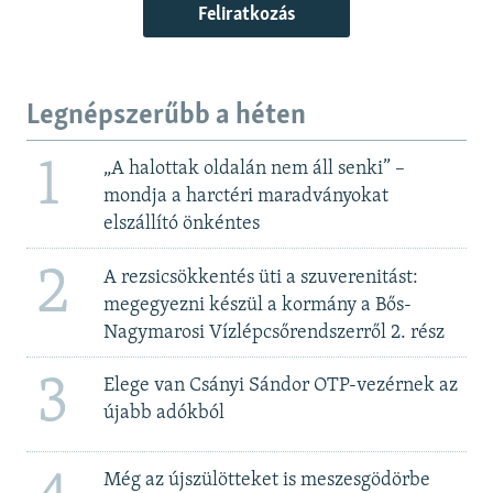
Feliratkozás
Legnépszerűbb a héten
1
„A halottak oldalán nem áll senki” –
mondja a harctéri maradványokat
elszállító önkéntes
2
A rezsicsökkentés üti a szuverenitást:
megegyezni készül a kormány a Bős-
Nagymarosi Vízlépcsőrendszerről 2. rész
3
Elege van Csányi Sándor OTP-vezérnek az
újabb adókból
Még az újszülötteket is meszesgödörbe