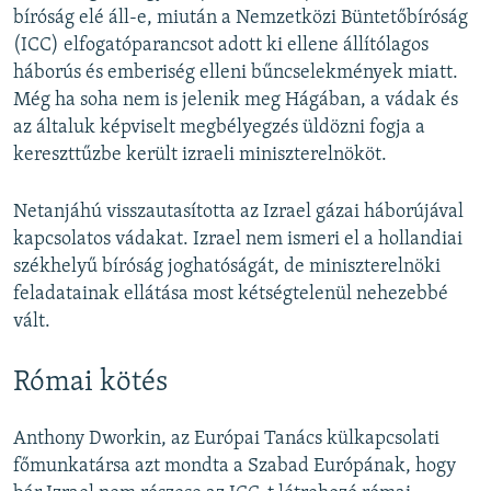
bíróság elé áll-e, miután a Nemzetközi Büntetőbíróság
(ICC) elfogatóparancsot adott ki ellene állítólagos
háborús és emberiség elleni bűncselekmények miatt.
Még ha soha nem is jelenik meg Hágában, a vádak és
az általuk képviselt megbélyegzés üldözni fogja a
kereszttűzbe került izraeli miniszterelnököt.
Netanjáhú visszautasította az Izrael gázai háborújával
kapcsolatos vádakat. Izrael nem ismeri el a hollandiai
székhelyű bíróság joghatóságát, de miniszterelnöki
feladatainak ellátása most kétségtelenül nehezebbé
vált.
Római kötés
Anthony Dworkin, az Európai Tanács külkapcsolati
főmunkatársa azt mondta a Szabad Európának, hogy