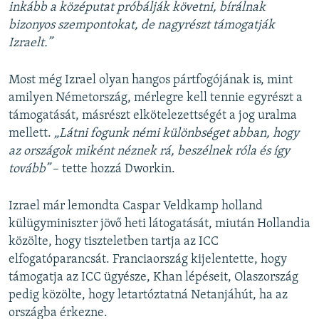
inkább a középutat próbálják követni, bírálnak
bizonyos szempontokat, de nagyrészt támogatják
Izraelt.”
Most még Izrael olyan hangos pártfogójának is, mint
amilyen Németország, mérlegre kell tennie egyrészt a
támogatását, másrészt elkötelezettségét a jog uralma
mellett.
„Látni fogunk némi különbséget abban, hogy
az országok miként néznek rá, beszélnek róla és így
tovább”
– tette hozzá Dworkin.
Izrael már lemondta Caspar Veldkamp holland
külügyminiszter jövő heti látogatását, miután Hollandia
közölte, hogy tiszteletben tartja az ICC
elfogatóparancsát. Franciaország kijelentette, hogy
támogatja az ICC ügyésze, Khan lépéseit, Olaszország
pedig közölte, hogy letartóztatná Netanjáhút, ha az
országba érkezne.