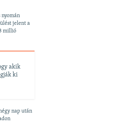
és nyomán
lést jelent a
 millió
ogy akik
gják ki
 négy nap után
badon