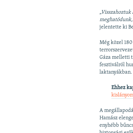
„Visszahoztuk 
meghatódunk, a
jelentette ki 
Még közel 180 
terrorszerveze
Gáza melletti t
fesztiválról hu
laktanyákban.
Ehhez ka
kislányom
A megállapodás
Hamász elenged
enyhébb bűncs
biztonsági erő