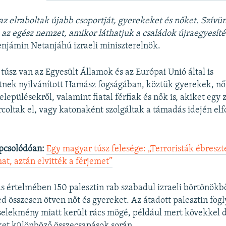
az elraboltak újabb csoportját, gyerekeket és nőket. Szívü
z egész nemzet, amikor láthatjuk a családok újraegyesíté
Benjámin Netanjáhú izraeli miniszterelnök.
túsz van az Egyesült Államok és az Európai Unió által is
tnek nyilvánított Hamász fogságában, köztük gyerekek, nő
elepülésekről, valamint fiatal férfiak és nők is, akiket egy 
rcoltak el, vagy katonaként szolgáltak a támadás idején elf
pcsolódóan:
Egy magyar túsz felesége: „Terroristák ébreszt
at, aztán elvitték a férjemet”
 értelmében 150 palesztin rab szabadul izraeli börtönökbő
 összesen ötven nőt és gyereket. Az átadott palesztin fog
elekmény miatt került rács mögé, például mert kövekkel d
ket különböző összecsapások során.