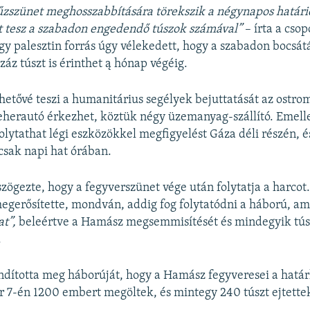
zszünet meghosszabbítására törekszik a négynapos határi
t tesz a szabadon engedendő túszok számával”
– írta a csop
y palesztin forrás úgy vélekedett, hogy a szabadon bocsá
záz túszt is érinthet ą hónap végéig.
hetővé teszi a humanitárius segélyek bejuttatását az ostrom
eherautó érkezhet, köztük négy üzemanyag-szállító. Emellet
olytathat légi eszközökkel megfigyelést Gáza déli részén, é
 csak napi hat órában.
szögezte, hogy a fegyverszünet vége után folytatja a harcot
egerősítette, mondván, addig fog folytatódni a háború, a
t”,
beleértve a Hamász megsemmisítését és mindegyik tús
.
indította meg háborúját, hogy a Hamász fegyveresei a hatá
r 7-én 1200 embert megöltek, és mintegy 240 túszt ejtette