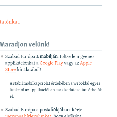
ztatónkat
.
Maradjon velünk!
Szabad Európa
a mobilján
: töltse le ingyenes
applikációnkat a
Google Play
vagy az
Apple
Store
kínálatából!
A stabil mobilkapcsolat érdekében a weboldal egyes
funkciói az applikációban csak korlátozottan érhetők
el.
Szabad Európa a
postafiókjában
: kérje
ingyenes hírlevelünket
, hogy elsőként