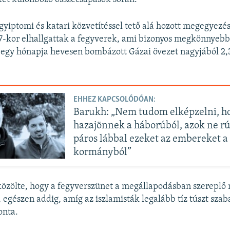
gyiptomi és katari közvetítéssel tető alá hozott megegyez
7-kor elhallgattak a fegyverek, ami bizonyos megkönnyebbü
egy hónapja hevesen bombázott Gázai övezet nagyjából 2,3
EHHEZ KAPCSOLÓDÓAN:
Barukh: „Nem tudom elképzelni, h
hazajönnek a háborúból, azok ne rú
páros lábbal ezeket az embereket a
kormányból”
közölte, hogy a fegyverszünet a megállapodásban szereplő
t, egészen addig, amíg az iszlamisták legalább tíz túszt sza
onta.