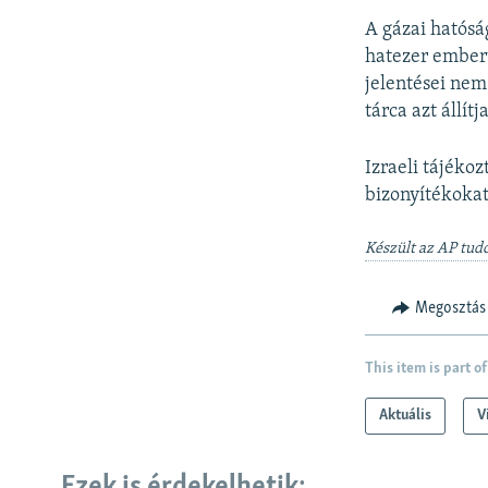
A gázai hatósá
hatezer embert
jelentései nem
tárca azt állít
Izraeli tájéko
bizonyítékokat
Készült az AP tudó
Megosztás
This item is part of
Aktuális
V
Ezek is érdekelhetik: