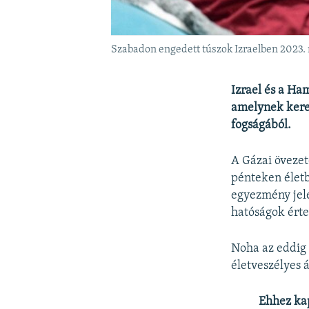
Szabadon engedett túszok Izraelben 2023.
Izrael és a Ha
amelynek keret
fogságából.
A Gázai övezet
pénteken életb
egyezmény jele
hatóságok értes
Noha az eddig k
életveszélyes á
Ehhez ka