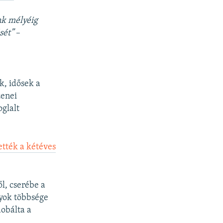
nk mélyéig
sét”
–
k, idősek a
zenei
oglalt
ették a kétéves
l, cserébe a
lyok többsége
obálta a