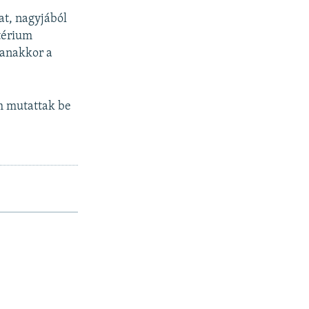
at, nagyjából
térium
yanakkor a
em mutattak be