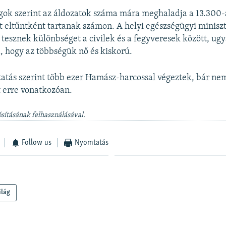
gok szerint az áldozatok száma mára meghaladja a 13.300-
 eltűntként tartanak számon. A helyi egészségügyi minisz
 tesznek különbséget a civilek és a fegyveresek között, ug
ja, hogy az többségük nő és kiskorú.
ztatás szerint több ezer Hamász-harcossal végeztek, bár n
 erre vonatkozóan.
sításának felhasználásával.
Follow us
Nyomtatás
ilág