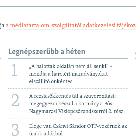
lja
a médiatartalom-szolgáltatói adatkezelési tájéko
Legnépszerűbb a héten
1
„A halottak oldalán nem áll senki” –
mondja a harctéri maradványokat
elszállító önkéntes
2
A rezsicsökkentés üti a szuverenitást:
megegyezni készül a kormány a Bős-
Nagymarosi Vízlépcsőrendszerről 2. rész
3
Elege van Csányi Sándor OTP-vezérnek az
újabb adókból