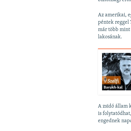
Az amerikai, e
péntek reggel 
már több mint 
lakosának.
A zsidó állam 
is folytatódha
engednek nap