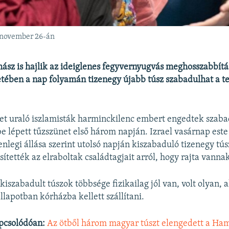
 november 26-án
mász is hajlik az ideiglenes fegyvernyugvás meghosszabbítá
ében a nap folyamán tizenegy újabb túsz szabadulhat a te
et uraló iszlamisták harminckilenc embert engedtek szaba
e lépett tűzszünet első három napján. Izrael vasárnap est
nlegi állása szerint utolsó napján kiszabaduló tizenegy tús
ítették az elraboltak családtagjait arról, hogy rajta vannak
iszabadult túszok többsége fizikailag jól van, volt olyan, a
llapotban kórházba kellett szállítani.
pcsolódóan:
Az ötből három magyar túszt elengedett a Ha