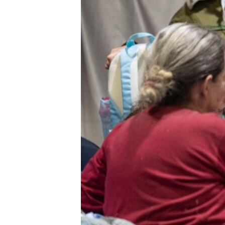
EURÓPAI UNIÓ
VILÁG
KLÍMAVÁLTOZÁS
A MÚLT TANULSÁGAI