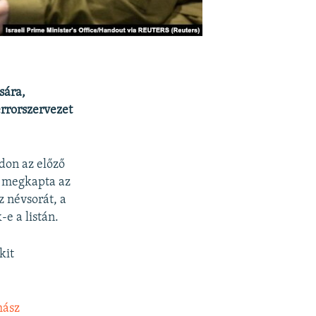
sára,
rrorszervezet
don az előző
e megkapta az
z névsorát, a
-e a listán.
kit
mász