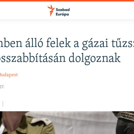
ben álló felek a gázai tűz
FELIRATKOZÁS
sszabbításán dolgoznak
Apple Podcasts
Budapest
27.
Spotify
Feliratkozás