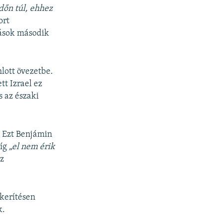
dőn túl, ehhez
ort
tások második
lott övezetbe.
t Izrael ez
s az északi
. Ezt Benjámin
míg
„el nem érik
z
rkerítésen
k.