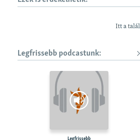
Itt a talá
Legfrissebb podcastunk:
Legfrissebb