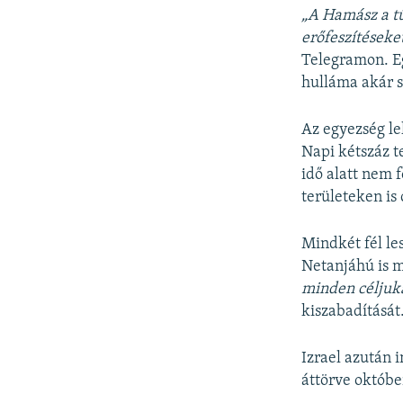
„A Hamász a tű
erőfeszítéseke
Telegramon. Eg
hulláma akár s
Az egyezség le
Napi kétszáz t
idő alatt nem f
területeken is
Mindkét fél le
Netanjáhú is m
minden céljuka
kiszabadítását
Izrael azután 
áttörve októbe