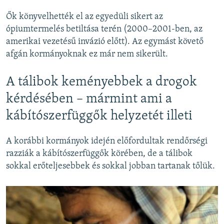
Ők könyvelhették el az egyedüli sikert az
ópiumtermelés betiltása terén (2000–2001-ben, az
amerikai vezetésű invázió előtt). Az egymást követő
afgán kormányoknak ez már nem sikerült.
A tálibok keményebbek a drogok
kérdésében – mármint ami a
kábítószerfüggők helyzetét illeti
A korábbi kormányok idején előfordultak rendőrségi
razziák a kábítószerfüggők körében, de a tálibok
sokkal erőteljesebbek és sokkal jobban tartanak tőlük.