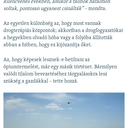
kilencvenes években, amikor a tálibok hatalmon
voltak, pontosan ugyanezt csinálták”
– mondta.
Az egyetlen különbség az, hogy most vannak
drogterápiás központok; akkoriban a drogfogyasztókat
a hegyekben olvadó hóba vagy a folyóba állították
abban a hitben, hogy ez kijózanítja őket.
Az, hogy képesek lesznek-e betiltani az
ópiumtermelést, már egy másik történet. Bármilyen
valódi tilalom bevezetéséhez tárgyalásokra lesz
szükség a gazdákkal – tette hozzá.