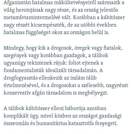
Afganisztán hatalmas mákültetvényeiről származik a
világ heroinjának nagy része, és az ország jelentős
metamfetamintermelővé vált. Korábban a kábítószer
nagy részét kicsempészték, de az utóbbi években
hatalmas függőséget okoz az országon belül is.
Mindegy, hogy kik a drogosok, öregek vagy fiatalok,
szegények vagy korábban gazdagok, a tálibok
ugyanúgy tekintenek rájuk: foltot ejtenek a
fundamentalisták idealizált társadalmán. A
drogfogyasztás ellenkezik az iszlám tálib
értelmezésével, és a drogosokat a szélesebb, nagyrészt
konzervatív afgán társadalom is megbélyegzi.
A tálibok kábítószer elleni háborúja azonban
komplikált ügy, mivel közben az országot gazdasági
összeomlás és humanitárius katasztrófa fenyegeti.