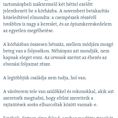
tartománybeli máktermelő két héttel ezelőtt
jelentkezett be a kórházba. A novemberi betakarítás
közeledtével elmondta: a csempészek részéről
továbbra is nagy a kereslet, és az ópiumkereskedelem
az egyetlen megélhetése.
A kórházban összesen hétszáz, szellem módjára mozgó
beteg van a folyosókon. Néhányan azt mondják, nem
kapnak eleget enni. Az orvosok szerint az éhezés az
elvonási folyamat része.
A legtöbbjük családja nem tudja, hol van.
A váróterem tele van szülőkkel és rokonokkal, akik azt
szeretnék megtudni, hogy eltűnt szeretteik a
rajtaütések során elhurcoltak között vannak-e.