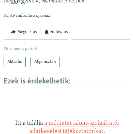
meggyógyultak, szabadok lehetnek.”
Az AP tudósítása nyomán.
Megosztás
Follow us
This item is part of
Aktuális
Afganisztán
Ezek is érdekelhetik:
Itt a találja
a médiatartalom-szolgáltatói
adatkezelési tájékoztatónkat
.