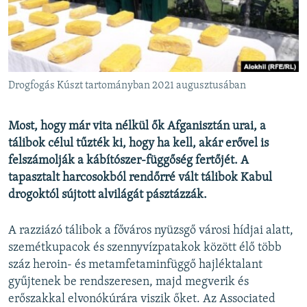
EURÓPAI UNIÓ
VILÁG
KLÍMAVÁLTOZÁS
A MÚLT TANULSÁGAI
Drogfogás Kúszt tartományban 2021 augusztusában
KÖVESSEN MINKET!
Most, hogy már vita nélkül ők Afganisztán urai, a
tálibok célul tűzték ki, hogy ha kell, akár erővel is
felszámolják a kábítószer-függőség fertőjét. A
tapasztalt harcosokból rendőrré vált tálibok Kabul
Valamennyi RFE/RL weboldal
drogoktól sújtott alvilágát pásztázzák.
A razziázó tálibok a főváros nyüzsgő városi hídjai alatt,
szemétkupacok és szennyvízpatakok között élő több
száz heroin- és metamfetaminfüggő hajléktalant
gyűjtenek be rendszeresen, majd megverik és
erőszakkal elvonókúrára viszik őket. Az Associated