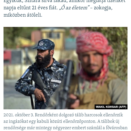
Egyikük, Szitara sírva fakad, amikor meglátja tizenkét
napja eltűnt 21 éves fiát.
„Ő az életem”
– zokogja,
miközben átöleli.
2021. október 3. Rendőrként dolgozó tálib harcosok ellenőrzik
az ingázókat egy kabuli közúti ellenőrzőponton. A tálibok új
rendőrsége már mintegy négyezer embert számlál a fővárosban