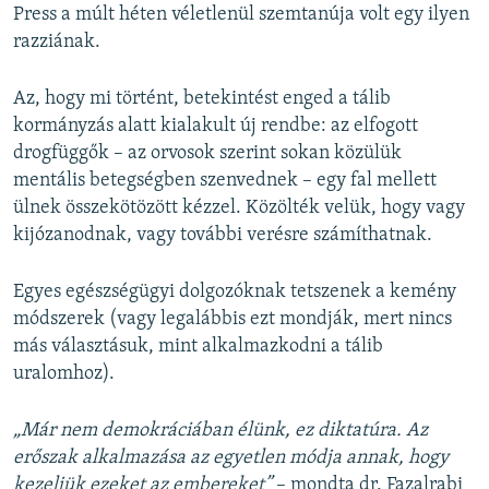
Press a múlt héten véletlenül szemtanúja volt egy ilyen
razziának.
Az, hogy mi történt, betekintést enged a tálib
kormányzás alatt kialakult új rendbe: az elfogott
drogfüggők – az orvosok szerint sokan közülük
mentális betegségben szenvednek – egy fal mellett
ülnek összekötözött kézzel. Közölték velük, hogy vagy
kijózanodnak, vagy további verésre számíthatnak.
Egyes egészségügyi dolgozóknak tetszenek a kemény
módszerek (vagy legalábbis ezt mondják, mert nincs
más választásuk, mint alkalmazkodni a tálib
uralomhoz).
„Már nem demokráciában élünk, ez diktatúra. Az
erőszak alkalmazása az egyetlen módja annak, hogy
kezeljük ezeket az embereket”
– mondta dr. Fazalrabi