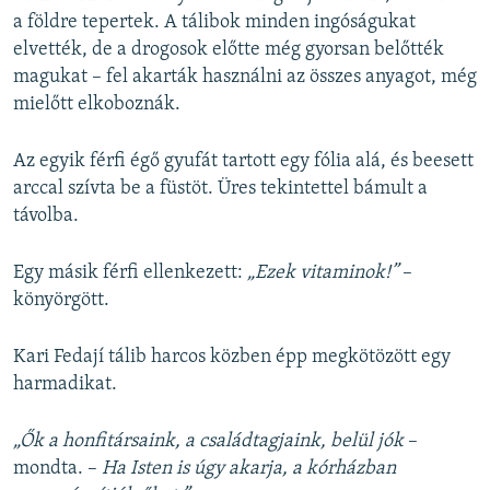
a földre tepertek. A tálibok minden ingóságukat
elvették, de a drogosok előtte még gyorsan belőtték
magukat – fel akarták használni az összes anyagot, még
mielőtt elkoboznák.
Az egyik férfi égő gyufát tartott egy fólia alá, és beesett
arccal szívta be a füstöt. Üres tekintettel bámult a
távolba.
Egy másik férfi ellenkezett:
„Ezek vitaminok!”
–
könyörgött.
Kari Fedají tálib harcos közben épp megkötözött egy
harmadikat.
„Ők a honfitársaink, a családtagjaink, belül jók
–
mondta. –
Ha Isten is úgy akarja, a kórházban