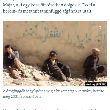
Majar, aki egy kezelőintézetben dolgozik. Ezzel a
heroin- és metamfetaminfüggő afgánokra utalt.
A drogfüggők begyűjtését még a bukott afgán kormány kezdte
meg 2021 februárjában