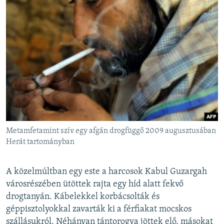
Metamfetamint szív egy afgán drogfüggő 2009 augusztusában
Herát tartományban
A közelmúltban egy este a harcosok Kabul Guzargah
városrészében ütöttek rajta egy híd alatt fekvő
drogtanyán. Kábelekkel korbácsolták és
géppisztolyokkal zavarták ki a férfiakat mocskos
szállásukról. Néhányan tántorogva jöttek elő, másokat