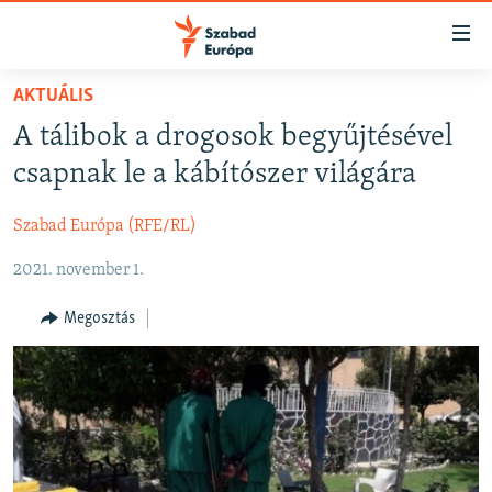
Akadálymentes
mód
Ugrás
AKTUÁLIS
a
NAPIRENDEN
A tálibok a drogosok begyűjtésével
fő
AKTUÁLIS
oldalra
csapnak le a kábítószer világára
FELIRATKOZÁS
PODCASTOK
Ugrás
a
Szabad Európa (RFE/RL)
VIDEÓK
tartalomjegyzékre
Spotify
2021. november 1.
ELEMZŐ
Ugrás
a
NER15
Megosztás
Feliratkozás
keresésre
SZABADON
TÁRSADALOM
DEMOKRÁCIA
A PÉNZ NYOMÁBAN