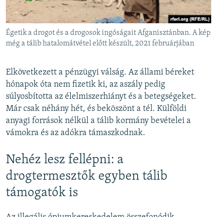
Égetik a drogot és a drogosok ingóságait Afganisztánban. A kép
még a tálib hatalomátvétel előtt készült, 2021 februárjában
Elkövetkezett a pénzügyi válság. Az állami béreket
hónapok óta nem fizetik ki, az aszály pedig
súlyosbította az élelmiszerhiányt és a betegségeket.
Már csak néhány hét, és beköszönt a tél. Külföldi
anyagi források nélkül a tálib kormány bevételei a
vámokra és az adókra támaszkodnak.
Nehéz lesz fellépni: a
drogtermesztők egyben tálib
támogatók is