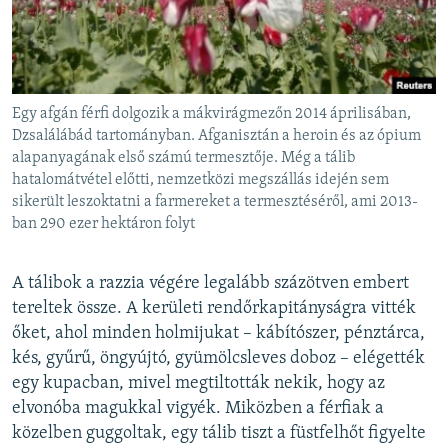
Egy afgán férfi dolgozik a mákvirágmezőn 2014 áprilisában,
Dzsalálábád tartományban. Afganisztán a heroin és az ópium
alapanyagának első számú termesztője. Még a tálib
hatalomátvétel előtti, nemzetközi megszállás idején sem
sikerült leszoktatni a farmereket a termesztéséről, ami 2013-
ban 290 ezer hektáron folyt
A tálibok a razzia végére legalább százötven embert
tereltek össze. A kerületi rendőrkapitányságra vitték
őket, ahol minden holmijukat – kábítószer, pénztárca,
kés, gyűrű, öngyújtó, gyümölcsleves doboz – elégették
egy kupacban, mivel megtiltották nekik, hogy az
elvonóba magukkal vigyék. Miközben a férfiak a
közelben guggoltak, egy tálib tiszt a füstfelhőt figyelte