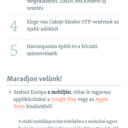
megválasztott, EMIH-hez köthető új
vezetés
4
Elege van Csányi Sándor OTP-vezérnek az
újabb adókból
5
Hatvanpuszta építői és a felcsúti
számvevőszék
Maradjon velünk!
Szabad Európa
a mobilján
: töltse le ingyenes
applikációnkat a
Google Play
vagy az
Apple
Store
kínálatából!
A stabil mobilkapcsolat érdekében a weboldal egyes