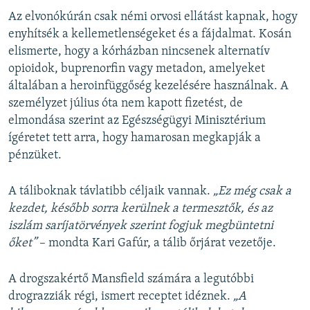
Az elvonókúrán csak némi orvosi ellátást kapnak, hogy
enyhítsék a kellemetlenségeket és a fájdalmat. Kosán
elismerte, hogy a kórházban nincsenek alternatív
opioidok, buprenorfin vagy metadon, amelyeket
általában a heroinfüggőség kezelésére használnak. A
személyzet július óta nem kapott fizetést, de
elmondása szerint az Egészségügyi Minisztérium
ígéretet tett arra, hogy hamarosan megkapják a
pénzüket.
A táliboknak távlatibb céljaik vannak.
„Ez még csak a
kezdet, később sorra kerülnek a termesztők, és az
iszlám saríjatörvények szerint fogjuk megbüntetni
őket”
– mondta Kari Gafúr, a tálib őrjárat vezetője.
A drogszakértő Mansfield számára a legutóbbi
drograzziák régi, ismert receptet idéznek.
„A