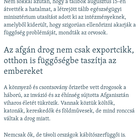
Nem sokkal azután, hogy a tálibok augusztus 15-én
átvették a hatalmat, a létrejött tálib egészségügyi
minisztérium utasítást adott ki az intézményeknek,
amelyből kiderült, hogy szigorúan ellenőrizni akarják a
függőség problémáját, mondták az orvosok.
Az afgán drog nem csak exportcikk,
otthon is függőségbe taszítja az
embereket
A könnyező és csontsovány őrizetbe vett drogosok a
háború, az invázió és az éhínség sújtotta Afganisztán
viharos életét tükrözik. Vannak köztük költők,
katonák, kereskedők és földművesek, de mind ronccsá
váltak a drog miatt.
Nemcsak ők, de távoli országok kábítószerfüggői is.