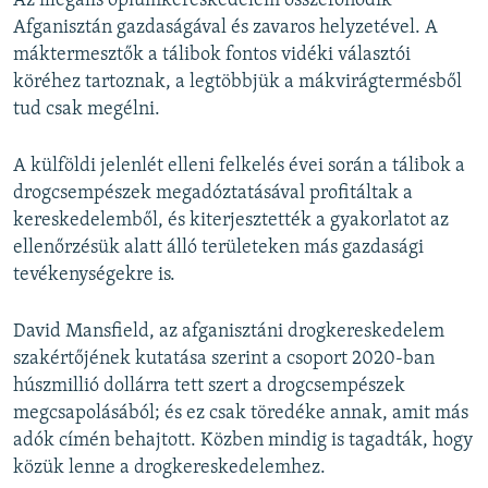
Az illegális ópiumkereskedelem összefonódik
Afganisztán gazdaságával és zavaros helyzetével. A
máktermesztők a tálibok fontos vidéki választói
köréhez tartoznak, a legtöbbjük a mákvirágtermésből
tud csak megélni.
A külföldi jelenlét elleni felkelés évei során a tálibok a
drogcsempészek megadóztatásával profitáltak a
kereskedelemből, és kiterjesztették a gyakorlatot az
ellenőrzésük alatt álló területeken más gazdasági
tevékenységekre is.
David Mansfield, az afganisztáni drogkereskedelem
szakértőjének kutatása szerint a csoport 2020-ban
húszmillió dollárra tett szert a drogcsempészek
megcsapolásából; és ez csak töredéke annak, amit más
adók címén behajtott. Közben mindig is tagadták, hogy
közük lenne a drogkereskedelemhez.