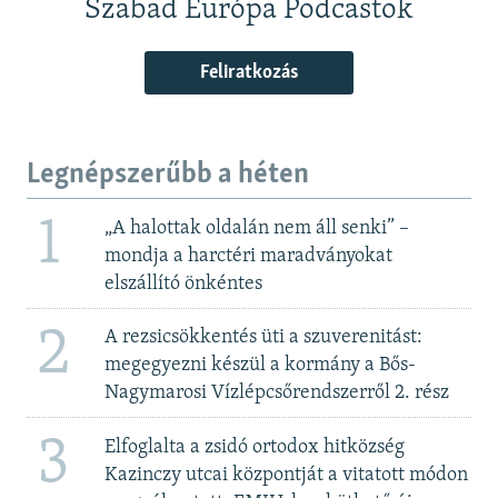
Szabad Európa Podcastok
Feliratkozás
Legnépszerűbb a héten
1
„A halottak oldalán nem áll senki” –
mondja a harctéri maradványokat
elszállító önkéntes
2
A rezsicsökkentés üti a szuverenitást:
megegyezni készül a kormány a Bős-
Nagymarosi Vízlépcsőrendszerről 2. rész
3
Elfoglalta a zsidó ortodox hitközség
Kazinczy utcai központját a vitatott módon