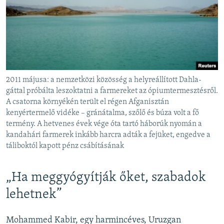
2011 májusa: a nemzetközi közösség a helyreállított Dahla-
gáttal próbálta leszoktatni a farmereket az ópiumtermesztésről.
A csatorna környékén terült el régen Afganisztán
kenyértermelő vidéke – gránátalma, szőlő és búza volt a fő
termény. A hetvenes évek vége óta tartó háborúk nyomán a
kandahári farmerek inkább harcra adták a fejüket, engedve a
táliboktól kapott pénz csábításának
„Ha meggyógyítják őket, szabadok
lehetnek”
Mohammed Kabir, egy harmincéves, Uruzgan