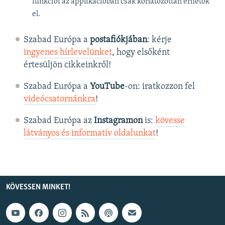
funkciói az applikációban csak korlátozottan érhetők
el.
Szabad Európa a
postafiókjában
: kérje
ingyenes hírlevelünket
, hogy elsőként
értesüljön cikkeinkről!
Szabad Európa a
YouTube
-on: iratkozzon fel
videócsatornánkra
!
Szabad Európa az
Instagramon
is:
kövesse
látványos és informatív oldalunkat
! ​
KÖVESSEN MINKET!