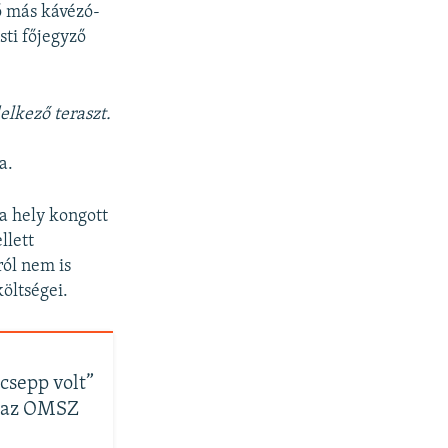
ő más kávézó-
sti főjegyző
elkező teraszt.
a.
 a hely kongott
llett
ról nem is
öltségei.
 csepp volt”
a az OMSZ