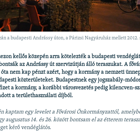
szán a budapesti Andrássy úton, a Párizsi Nagyáruház mellett 2012
zezon kellős közepén arra kötelezték a budapesti vendéglá
bontsák az Andrássy út szervizútján álló teraszukat. A fővár
k óta nem kap pénzt azért, hogy a kormány a nemzeti ünn
dapesti közterületeket. Budapestnek egy jogszabály-módos
izet a kormány, a korábbi városvezetés pedig kilencven-sz
ott a területhasználati díjból.
n kaptam egy levelet a Fővárosi Önkormányzattól, amelyb
gy augusztus 14. és 26. között bontsam el az étterem terasz
get kérő vendéglátós.