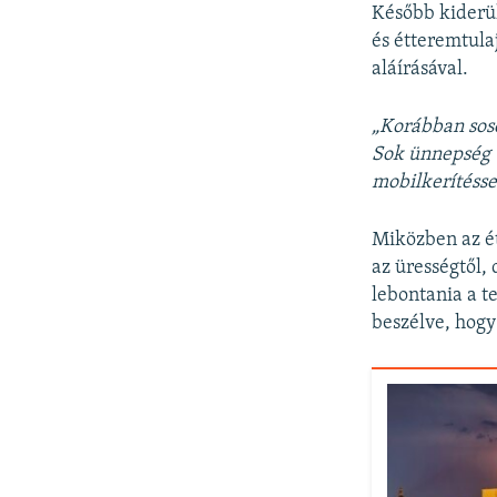
Később kiderül
és étteremtula
aláírásával.
„Korábban sose
Sok ünnepség 
mobilkerítésse
Miközben az ét
az ürességtől,
lebontania a t
beszélve, hogy