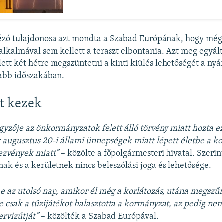
ézó tulajdonosa azt mondta a Szabad Európának, hogy még
alkalmával sem kellett a teraszt elbontania. Azt meg egyál
lett két hétre megszüntetni a kinti kiülés lehetőségét a nyá
tabb időszakában.
t kezek
gyzője az önkormányzatok felett álló törvény miatt hozta ez
z augusztus 20-i állami ünnepségek miatt lépett életbe a ko
ezvények miatt”
– közölte a főpolgármesteri hivatal. Szeri
nak és a kerületnek nincs beleszólási joga és lehetősége.
e az utolsó nap, amikor él még a korlátozás, utána megszű
e csak a tűzijátékot halasztotta a kormányzat, az pedig nem
ervizútját”
– közölték a Szabad Európával.