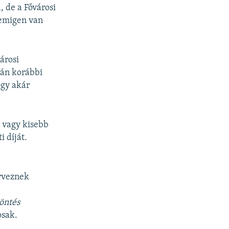
, de a Fővárosi
nemigen van
árosi
ván korábbi
ogy akár
 vagy kisebb
i díját.
erveznek
öntés
osak.