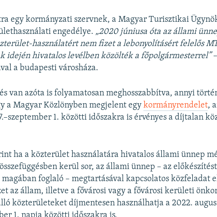
tra egy kormányzati szervnek, a Magyar Turisztikai Ügyn
ülethasználati engedélye.
„2020 júniusa óta az állami ünn
zterület-használatért nem fizet a lebonyolításért felelős 
ak idején hivatalos levélben közölték a főpolgármesterrel”
–
val a budapesti városháza.
és van azóta is folyamatosan meghosszabbítva, annyi törté
y a Magyar Közlönyben megjelent egy
kormányrendelet
, 
.–szeptember 1. közötti időszakra is érvényes a díjtalan kö
rint ha a közterület használatára hivatalos állami ünnep m
összefüggésben kerül sor, az állami ünnep – az előkészítést
is magában foglaló – megtartásával kapcsolatos közfeladat e
zet az állam, illetve a fővárosi vagy a fővárosi kerületi ön
lló közterületeket díjmentesen használhatja a 2022. augusz
er 1. napja közötti időszakra is.