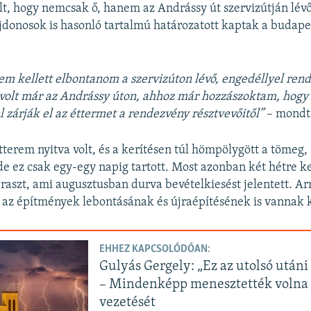
t, hogy nemcsak ő, hanem az Andrássy út szervizútján lév
jdonosok is hasonló tartalmú határozatott kaptak a budape
m kellett elbontanom a szervizúton lévő, engedéllyel rend
volt már az Andrássy úton, ahhoz már hozzászoktam, hogy
l zárják el az éttermet a rendezvény résztvevőitől”
– mondt
terem nyitva volt, és a kerítésen túl hömpölygött a tömeg,
 de ez csak egy-egy napig tartott. Most azonban két hétre ke
eraszt, ami augusztusban durva bevételkiesést jelentett. Ar
 az építmények lebontásának és újraépítésének is vannak k
EHHEZ KAPCSOLÓDÓAN:
Gulyás Gergely: „Ez az utolsó utáni
– Mindenképp menesztették voln
vezetését