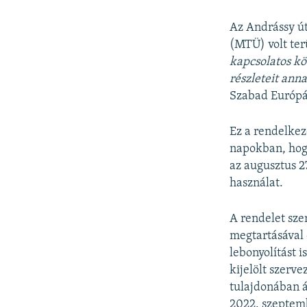
Az Andrássy ú
(MTÜ) volt ter
kapcsolatos kö
részleteit ann
Szabad Európá
Ez a rendelkez
napokban, hog
az augusztus 27
használat.
A rendelet sze
megtartásával 
lebonyolítást 
kijelölt szerve
tulajdonában á
2022. szeptemb