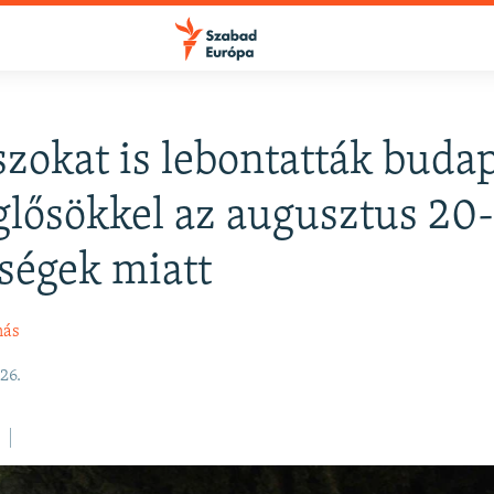
szokat is lebontatták budap
FELIRATKOZÁS
lősökkel az augusztus 20-
ségek miatt
Apple Podcasts
más
Spotify
26.
Feliratkozás