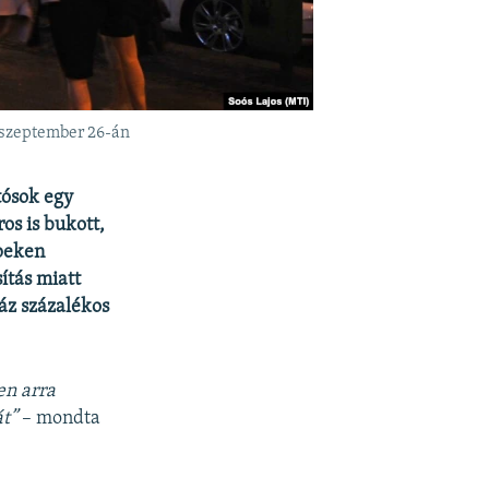
. szeptember 26-án
tósok egy
os is bukott,
epeken
ítás miatt
áz százalékos
en arra
át”
– mondta