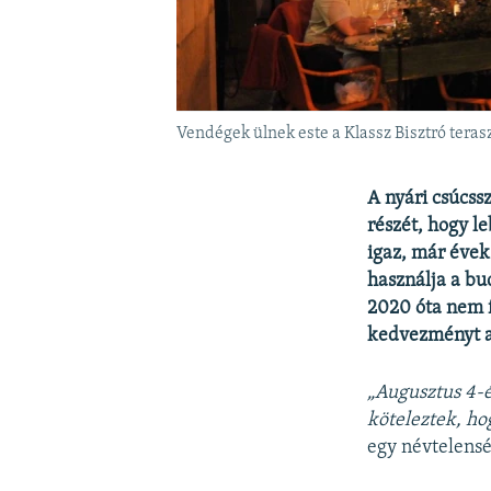
Vendégek ülnek este a Klassz Bisztró tera
A nyári csúcss
részét, hogy le
igaz, már éve
használja a bu
2020 óta nem f
kedvezményt ad
„Augusztus 4-é
köteleztek, ho
egy névtelensé