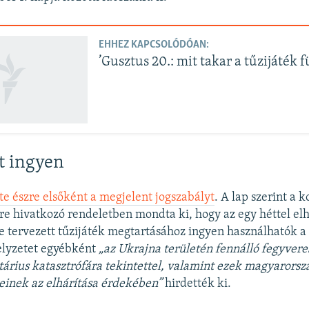
EHHEZ KAPCSOLÓDÓAN:
’Gusztus 20.: mit takar a tűzijáték f
t ingyen
te észre elsőként a megjelent jogszabályt
. A lap szerint a
re hivatkozó rendeletben mondta ki, hogy az egy héttel elh
e tervezett tűzijáték megtartásához ingyen használhatók a
elyzetet egyébként
„az Ukrajna területén fennálló fegyvere
tárius katasztrófára tekintettel, valamint ezek magyarorsz
inek az elhárítása érdekében”
hirdették ki.