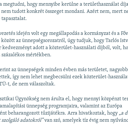
a megtudni, hogy mennyibe kerülne a területhasználat díja
nem tudott konkrét összeget mondani. Azért nem, mert 
 tapasztalat.
vezetés idején volt egy megállapodás a kormányzat és a Főv
özött az ünnepségsorozatról, úgy tudjuk, hogy Tarlós Ist
 kedvezményt adott a közterület-használati díjból, volt, h
z százalékos mértékben.
zerint az ünnepségek minden évben más területet, nagyobb
tettek, így nem lehet megbecsülni ezek közterület-használat
TÜ-t, de nem válaszoltak.
sztikai Ügynökség nem árulta el, hogy mennyi közpénzt t
llamalapítási ünnepség programjaira, valamint az Európa
nt beharangozott tűzijátékra. Arra hivatkoztak, hogy
„a d
szolgáló adatokról”
van szó, amelyek tíz évig nem nyilván