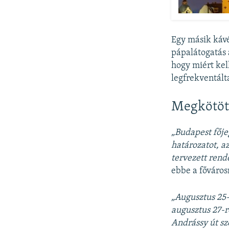
Egy másik káv
pápalátogatás 
hogy miért kel
legfrekventál
Megkötöt
„Budapest fője
határozatot, a
tervezett rend
ebbe a főváros
„Augusztus 25-
augusztus 27-r
Andrássy út sz