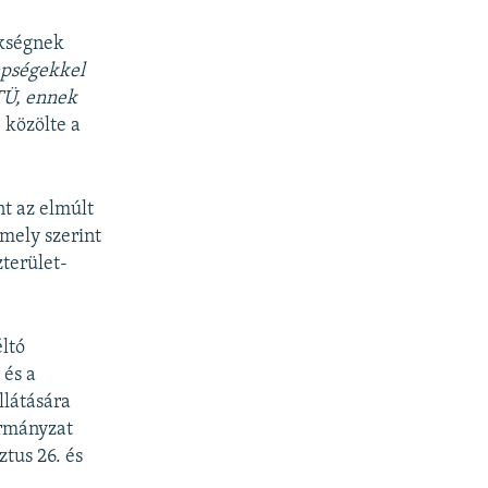
ökségnek
epségekkel
MTÜ, ennek
 közölte a
nt az elmúlt
amely szerint
zterület-
éltó
 és a
llátására
kormányzat
tus 26. és