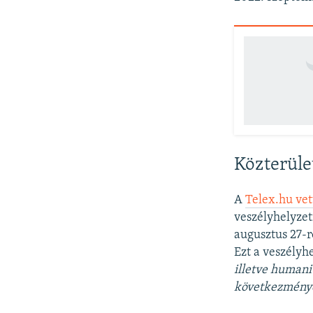
Közterüle
A
Telex.hu vet
veszélyhelyzet
augusztus 27-r
Ezt a veszélyh
illetve humani
következménye