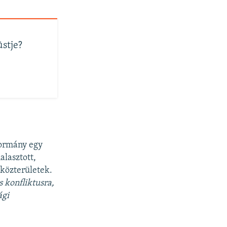
üstje?
 kormány egy
alasztott,
 közterületek.
s konfliktusra,
ági