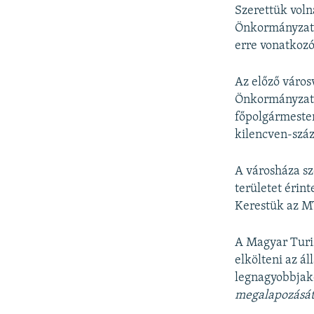
Szerettük voln
Önkormányzat 
erre vonatkozó
Az előző város
Önkormányzat k
főpolgármester
kilencven-szá
A városháza s
területet érin
Kerestük az M
A Magyar Turi
elkölteni az á
legnagyobbjaké
megalapozását 