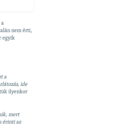
 a
talán nem érti,
r egyik
t a
rlátozás, ide
ntük ilyenkor
nik, mert
 érinti az