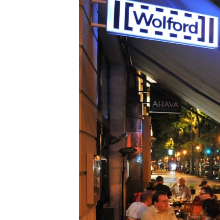
EURÓPAI UNIÓ
VILÁG
KLÍMAVÁLTOZÁS
A MÚLT TANULSÁGAI