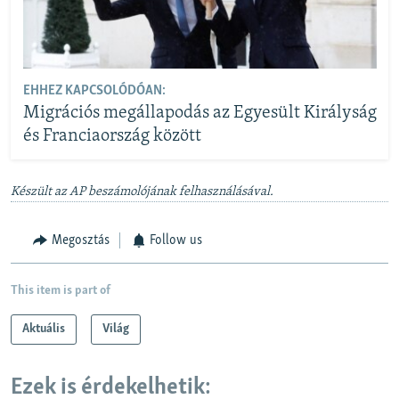
EHHEZ KAPCSOLÓDÓAN:
Migrációs megállapodás az Egyesült Királyság
és Franciaország között
Készült az AP beszámolójának felhasználásával.
Megosztás
Follow us
This item is part of
Aktuális
Világ
Ezek is érdekelhetik: