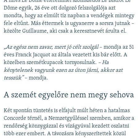
A híres Le Dôme étteremmel szomszédos Le Bistrot Le
Dôme egyik, 26 éve ott dolgozó felszolgálója azt
mondta, hogy az elmúlt tíz napban a vendégek mintegy
fele eltűnt. Más éttermek is ugyanerre a sorsra jutnak –
közölte Guillaume, aki csak a keresztnevét árulta el.
„Az egész nem zavar, mert jó célt szolgál
– mondja az 51
éves Franck Jacquot az általa vezetett kis bár előtt. A
közelben szemétkupacok tornyosulnak.
– Ha
kénytelenek vagyunk ezen az úton járni, akkor azt
tesszük”
– mondja.
A szemét egyelőre nem megy sehova
Két spontán tüntetés is elfajult múlt héten a hatalmas
Concorde térnél, a Nemzetgyűléssel szemben, amikor a
rendőrség könnygázzal és vízágyúval kezdett oszlatni
több ezer embert. A távozásra kényszerítettek közül