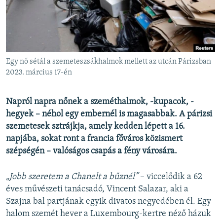
EURÓPAI UNIÓ
VILÁG
KLÍMAVÁLTOZÁS
A MÚLT TANULSÁGAI
Egy nő sétál a szemeteszsákhalmok mellett az utcán Párizsban
2023. március 17-én
KÖVESSEN MINKET!
Napról napra nőnek a szeméthalmok, -kupacok, -
hegyek – néhol egy embernél is magasabbak. A párizsi
szemetesek sztrájkja, amely kedden lépett a 16.
Valamennyi RFE/RL weboldal
napjába, sokat ront a francia főváros közismert
szépségén – valóságos csapás a fény városára.
„Jobb szeretem a Chanelt a bűznél”
– viccelődik a 62
éves művészeti tanácsadó, Vincent Salazar, aki a
Szajna bal partjának egyik divatos negyedében él. Egy
halom szemét hever a Luxembourg-kertre néző házuk