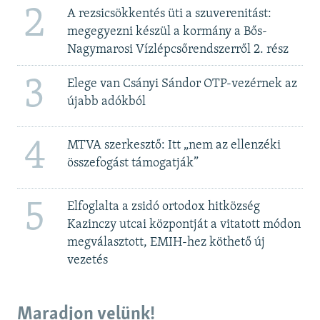
2
A rezsicsökkentés üti a szuverenitást:
megegyezni készül a kormány a Bős-
Nagymarosi Vízlépcsőrendszerről 2. rész
3
Elege van Csányi Sándor OTP-vezérnek az
újabb adókból
4
MTVA szerkesztő: Itt „nem az ellenzéki
összefogást támogatják”
5
Elfoglalta a zsidó ortodox hitközség
Kazinczy utcai központját a vitatott módon
megválasztott, EMIH-hez köthető új
vezetés
Maradjon velünk!