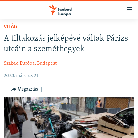
Akadálymentes
mód
Ugrás
VILÁG
a
NAPIRENDEN
A tiltakozás jelképévé váltak Párizs
fő
AKTUÁLIS
oldalra
utcáin a szeméthegyek
FELIRATKOZÁS
PODCASTOK
Ugrás
a
Szabad Európa, Budapest
VIDEÓK
tartalomjegyzékre
Spotify
2023. március 21.
ELEMZŐ
Ugrás
a
NER15
Megosztás
Feliratkozás
keresésre
SZABADON
TÁRSADALOM
DEMOKRÁCIA
A PÉNZ NYOMÁBAN