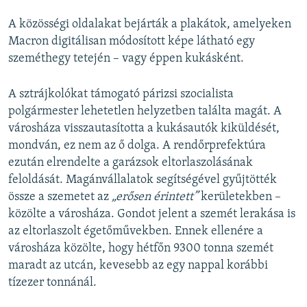
A közösségi oldalakat bejárták a plakátok, amelyeken
Macron digitálisan módosított képe látható egy
szeméthegy tetején – vagy éppen kukásként.
A sztrájkolókat támogató párizsi szocialista
polgármester lehetetlen helyzetben találta magát. A
városháza visszautasította a kukásautók kiküldését,
mondván, ez nem az ő dolga. A rendőrprefektúra
ezután elrendelte a garázsok eltorlaszolásának
feloldását. Magánvállalatok segítségével gyűjtötték
össze a szemetet az
„erősen érintett”
kerületekben –
közölte a városháza. Gondot jelent a szemét lerakása is
az eltorlaszolt égetőművekben. Ennek ellenére a
városháza közölte, hogy hétfőn 9300 tonna szemét
maradt az utcán, kevesebb az egy nappal korábbi
tízezer tonnánál.