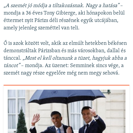
„A szemét jó módja a tiltakozásnak. Nagy a hatása”
–
mondja a 36 éves Tony Gibierge, aki hónapokon belül
éttermet nyit Párizs déli részének egyik utcájában,
amely jelenleg szeméttel van teli.
Ő is azok között volt, akik az elmúlt hetekben békésen
demonstráltak Párizsban és más városokban, dallal és
tánccal.
„Most el kell oltanunk a tüzet, hagyjuk abba a
táncot”
– mondja. Az üzenet: Semminek sincs vége, a
szemét nagy része egyelőre még nem megy sehová.