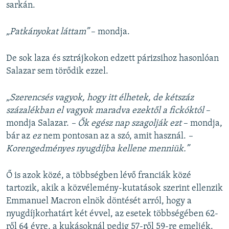
sarkán.
„Patkányokat láttam”
– mondja.
De sok laza és sztrájkokon edzett párizsihoz hasonlóan
Salazar sem törődik ezzel.
„Szerencsés vagyok, hogy itt élhetek, de kétszáz
százalékban el vagyok maradva ezektől a fickóktól
–
mondja Salazar.
– Ők egész nap szagolják ezt
– mondja,
bár az
ez
nem pontosan az a szó, amit használ.
–
Korengedményes nyugdíjba kellene menniük.”
Ő is azok közé, a többségben lévő franciák közé
tartozik, akik a közvélemény-kutatások szerint ellenzik
Emmanuel Macron elnök döntését arról, hogy a
nyugdíjkorhatárt két évvel, az esetek többségében 62-
ről 64 évre, a kukásoknál pedig 57-ről 59-re emeljék.