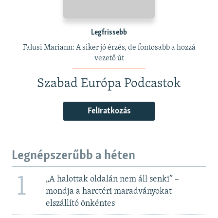
Legfrissebb
Falusi Mariann: A siker jó érzés, de fontosabb a hozzá
vezető út
Szabad Európa Podcastok
Feliratkozás
Legnépszerűbb a héten
1
„A halottak oldalán nem áll senki” –
mondja a harctéri maradványokat
elszállító önkéntes