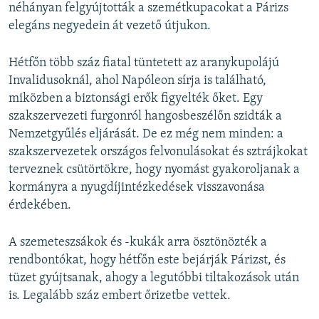
néhányan felgyújtották a szemétkupacokat a Párizs
elegáns negyedein át vezető útjukon.
Hétfőn több száz fiatal tüntetett az aranykupolájú
Invalidusoknál, ahol Napóleon sírja is található,
miközben a biztonsági erők figyelték őket. Egy
szakszervezeti furgonról hangosbeszélőn szidták a
Nemzetgyűlés eljárását. De ez még nem minden: a
szakszervezetek országos felvonulásokat és sztrájkokat
terveznek csütörtökre, hogy nyomást gyakoroljanak a
kormányra a nyugdíjintézkedések visszavonása
érdekében.
A szemeteszsákok és -kukák arra ösztönözték a
rendbontókat, hogy hétfőn este bejárják Párizst, és
tüzet gyújtsanak, ahogy a legutóbbi tiltakozások után
is. Legalább száz embert őrizetbe vettek.