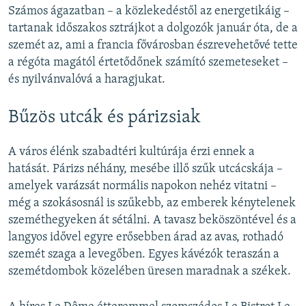
Számos ágazatban – a közlekedéstől az energetikáig –
tartanak időszakos sztrájkot a dolgozók január óta, de a
szemét az, ami a francia fővárosban észrevehetővé tette
a régóta magától értetődőnek számító szemeteseket –
és nyilvánvalóvá a haragjukat.
Bűzös utcák és párizsiak
A város élénk szabadtéri kultúrája érzi ennek a
hatását. Párizs néhány, mesébe illő szűk utcácskája –
amelyek varázsát normális napokon nehéz vitatni –
még a szokásosnál is szűkebb, az emberek kénytelenek
szeméthegyeken át sétálni. A tavasz beköszöntével és a
langyos idővel egyre erősebben árad az avas, rothadó
szemét szaga a levegőben. Egyes kávézók teraszán a
szemétdombok közelében üresen maradnak a székek.