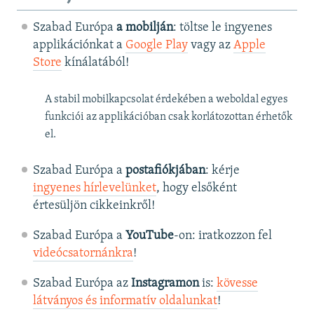
Szabad Európa
a mobilján
: töltse le ingyenes
applikációnkat a
Google Play
vagy az
Apple
Store
kínálatából!
A stabil mobilkapcsolat érdekében a weboldal egyes
funkciói az applikációban csak korlátozottan érhetők
el.
Szabad Európa a
postafiókjában
: kérje
ingyenes hírlevelünket
, hogy elsőként
értesüljön cikkeinkről!
Szabad Európa a
YouTube
-on: iratkozzon fel
videócsatornánkra
!
Szabad Európa az
Instagramon
is:
kövesse
látványos és informatív oldalunkat
! ​