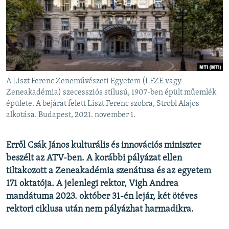
EURÓPAI UNIÓ
VILÁG
KLÍMAVÁLTOZÁS
A MÚLT TANULSÁGAI
A Liszt Ferenc Zeneművészeti Egyetem (LFZE vagy
KÖVESSEN MINKET!
Zeneakadémia) szecessziós stílusú, 1907-ben épült műemlék
épülete. A bejárat felett Liszt Ferenc szobra, Strobl Alajos
alkotása. Budapest, 2021. november 1.
Valamennyi RFE/RL weboldal
Erről Csák János kulturális és innovációs miniszter
beszélt az ATV-ben. A korábbi pályázat ellen
tiltakozott a Zeneakadémia szenátusa és az egyetem
171 oktatója. A jelenlegi rektor, Vigh Andrea
mandátuma 2023. október 31-én lejár, két ötéves
rektori ciklusa után nem pályázhat harmadikra.