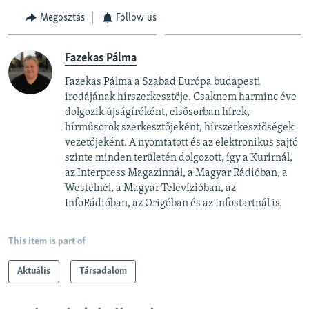
Megosztás
Follow us
Fazekas Pálma
Fazekas Pálma a Szabad Európa budapesti
irodájának hírszerkesztője. Csaknem harminc éve
dolgozik újságíróként, elsősorban hírek,
hírműsorok szerkesztőjeként, hírszerkesztőségek
vezetőjeként. A nyomtatott és az elektronikus sajtó
szinte minden területén dolgozott, így a Kurírnál,
az Interpress Magazinnál, a Magyar Rádióban, a
Westelnél, a Magyar Televízióban, az
InfoRádióban, az Origóban és az Infostartnál is.
This item is part of
Aktuális
Társadalom