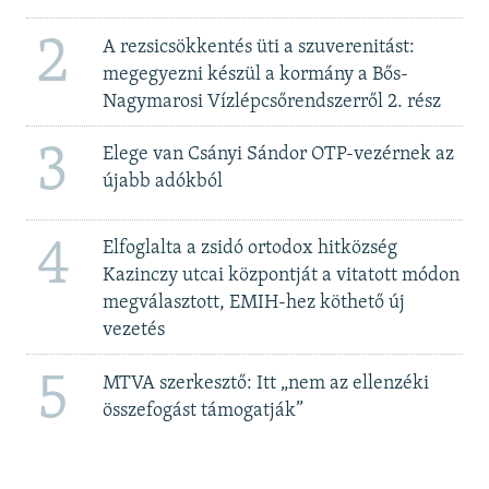
2
A rezsicsökkentés üti a szuverenitást:
megegyezni készül a kormány a Bős-
Nagymarosi Vízlépcsőrendszerről 2. rész
3
Elege van Csányi Sándor OTP-vezérnek az
újabb adókból
4
Elfoglalta a zsidó ortodox hitközség
Kazinczy utcai központját a vitatott módon
megválasztott, EMIH-hez köthető új
vezetés
5
MTVA szerkesztő: Itt „nem az ellenzéki
összefogást támogatják”