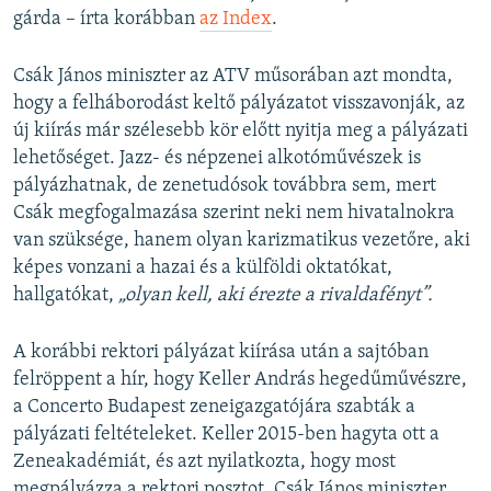
gárda – írta korábban
az Index
.
Csák János miniszter az ATV műsorában azt mondta,
hogy a felháborodást keltő pályázatot visszavonják, az
új kiírás már szélesebb kör előtt nyitja meg a pályázati
lehetőséget. Jazz- és népzenei alkotóművészek is
pályázhatnak, de zenetudósok továbbra sem, mert
Csák megfogalmazása szerint neki nem hivatalnokra
van szüksége, hanem olyan karizmatikus vezetőre, aki
képes vonzani a hazai és a külföldi oktatókat,
hallgatókat,
„olyan kell, aki érezte a rivaldafényt”.
A korábbi rektori pályázat kiírása után a sajtóban
felröppent a hír, hogy Keller András hegedűművészre,
a Concerto Budapest zeneigazgatójára szabták a
pályázati feltételeket. Keller 2015-ben hagyta ott a
Zeneakadémiát, és azt nyilatkozta, hogy most
megpályázza a rektori posztot. Csák János miniszter