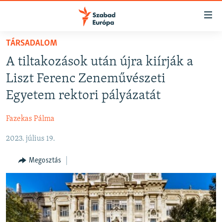
Akadálymentes
mód
Ugrás
TÁRSADALOM
a
NAPIRENDEN
A tiltakozások után újra kiírják a
fő
AKTUÁLIS
oldalra
Liszt Ferenc Zeneművészeti
FELIRATKOZÁS
PODCASTOK
Ugrás
Egyetem rektori pályázatát
a
VIDEÓK
tartalomjegyzékre
Fazekas Pálma
Spotify
ELEMZŐ
Ugrás
a
2023. július 19.
NER15
Feliratkozás
keresésre
SZABADON
Megosztás
TÁRSADALOM
DEMOKRÁCIA
A PÉNZ NYOMÁBAN