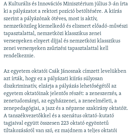
A Kulturális és Innovációs Minisztérium július 3-án írta
ki a pályázatot a rektori pozíció betöltésére. A kiírás
szerint a pályázónak ötéves, most is aktív,
nemzetközileg kiemelkedő és elismert előadó-művészi
tapasztalattal, nemzetközi klasszikus zenei
versenyeken elnyert díjjal és nemzetközi klasszikus
zenei versenyeken zsűrizési tapasztalattal kell
rendelkeznie.
Az egyetem oktatói Csák Jánosnak címzett levelükben
azt írták, hogy ez a pályázati kiírás súlyosan
diszkriminatív, elzárja a pályázás lehetőségétől az
egyetem oktatóinak jelentős részét: a zeneszerzés, a
zenetudományi, az egyházzenei, a zeneelméleti, a
zenepedagógiai, a jazz és a népzene szakirány oktatóit.
A tanszékvezetőkkel és a szenátus oktató-kutató
tagjaival együtt összesen 223 oktató egyöntetű
tiltakozásáról van szó, ez majdnem a teljes oktatói