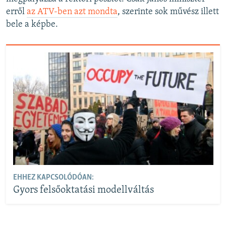
erről
az ATV-ben azt mondta
, szerinte sok művész illett
bele a képbe.
EHHEZ KAPCSOLÓDÓAN:
Gyors felsőoktatási modellváltás