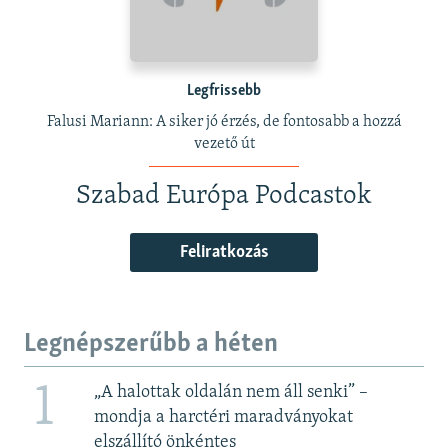
Legfrissebb
Falusi Mariann: A siker jó érzés, de fontosabb a hozzá
vezető út
Szabad Európa Podcastok
Feliratkozás
Legnépszerűbb a héten
1
„A halottak oldalán nem áll senki” –
mondja a harctéri maradványokat
elszállító önkéntes