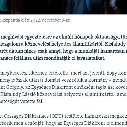
ik központja előtt 2022. december 3-án
 meghívást egyeztetésre az elmúlt hónapok oktatásügyi tün
ozgalom a köznevelési helyettes államtitkártól. Kisfaludy
krét dátum nincs, csak annyi, hogy a munkáját hamarosan
anács felállása után mondhatják el javaslataikat.
 megkeresés, sikernek értékelik, mert azt jelenti, hogy k
emény időszak után tudomást vesz róluk a kormány – mondt
nt Gergely, az Egységes Diákfront elnökségi tagja azt köve
 Kisfaludy László köznevelési helyettes államtitkártól, am
etőségét vetette fel.
tt Országos Diáktanács (ODT) testülete hamarosan megkez
eresik meg a módját, hogy az Egységes Diákfront is elmon