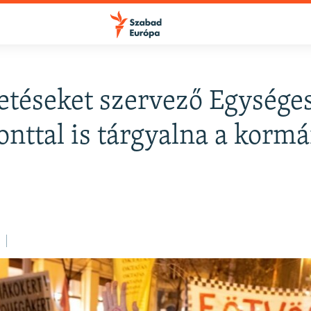
etéseket szervező Egysége
FELIRATKOZÁS
onttal is tárgyalna a korm
Apple Podcasts
Spotify
Feliratkozás