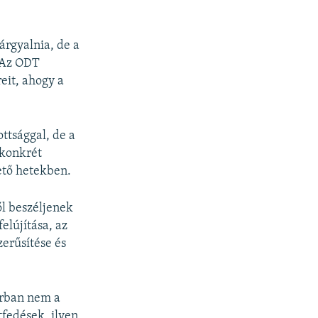
árgyalnia, de a
. Az ODT
eit, ahogy a
ttsággal, de a
 konkrét
vető hetekben.
ől beszéljenek
elújítása, az
zerűsítése és
orban nem a
fedések, ilyen