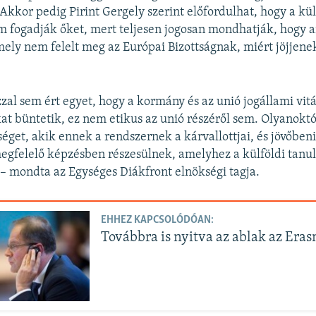
 Akkor pedig Pirint Gergely szerint előfordulhat, hogy a kül
fogadják őket, mert teljesen jogosan mondhatják, hogy a
ely nem felelt meg az Európai Bizottságnak, miért jöjjene
al sem ért egyet, hogy a kormány és az unió jogállami vit
t büntetik, ez nem etikus az unió részéről sem. Olyanokt
séget, akik ennek a rendszernek a kárvallottjai, és jövőbe
egfelelő képzésben részesülnek, amelyhez a külföldi tanu
– mondta az Egységes Diákfront elnökségi tagja.
EHHEZ KAPCSOLÓDÓAN:
Továbbra is nyitva az ablak az Era