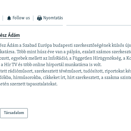
Follow us
Nyomtatás
tész Ádám
ész Ádám a Szabad Európa budapesti szerkesztőségének külsős újs
atársa. Több mint húsz éve van a pályán, ezalatt számos szerkesz
ozott, egyebek mellett az InfoRádió, a Független Hírügynökség, a Ko
 a Hír TV és több online hírportál munkatársa is volt.
tett rádióműsort, szerkesztett tévéműsort, tudósított, riportokat kés
dókba, hírműsorokba, cikkeket írt, hírt szerkesztett, a szakma szin
letén szerzett tapasztalatokat.
Társadalom