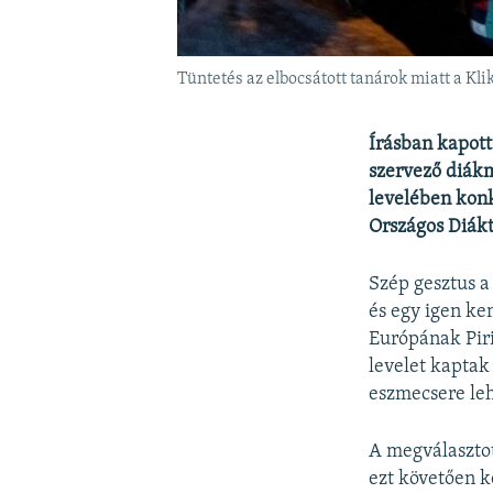
Tüntetés az elbocsátott tanárok miatt a Kl
Írásban kapott
szervező diákm
levelében kon
Országos Diákt
Szép gesztus a
és egy igen k
Európának Piri
levelet kaptak
eszmecsere leh
A megválaszto
ezt követően k