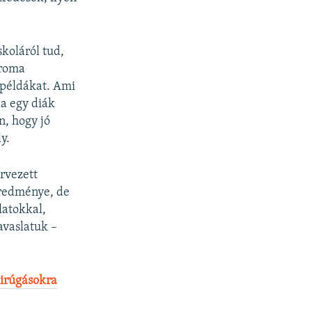
skoláról tud,
 roma
 példákat. Ami
ja egy diák
n, hogy jó
y.
rvezett
 eredménye, de
latokkal,
avaslatuk –
kirúgásokra