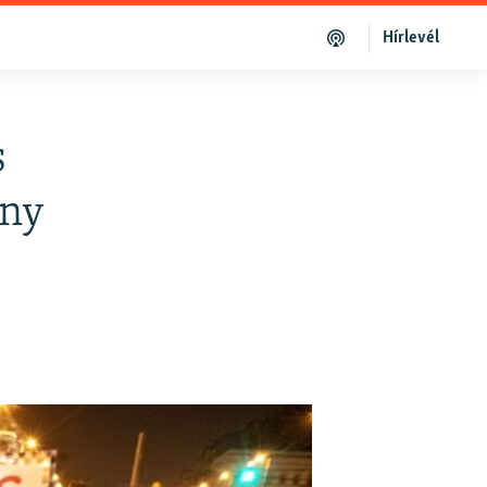
Hírlevél
s
ány