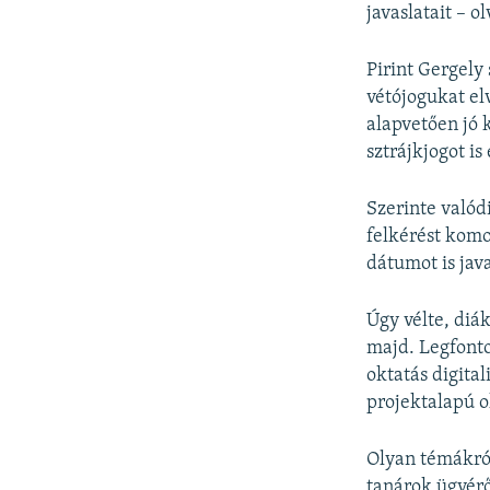
javaslatait – o
Pirint Gergely
vétójogukat el
alapvetően jó 
sztrájkjogot is
Szerinte valód
felkérést komo
dátumot is jav
Úgy vélte, diá
majd. Legfonto
oktatás digita
projektalapú o
Olyan témákról
tanárok ügyérő