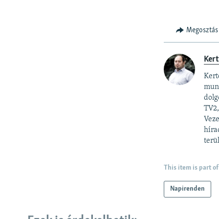
Megosztás
Ker
Kert
munk
dolg
TV2,
Veze
híra
terü
This item is part of
Napirenden