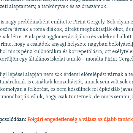
eti alaptanterv, a tankönyvek és az óraszámok.
 is nagy problémaként említette Pirint Gergely. Sok olyan i
yosóra járnak a roma diákok, direkt megbuktatják őket, és
znak létre. Budapest agglomerációjában és vidéken hallott
rinte, hogy a családok anyagi helyzete nagyban befolyásol
Ahol nincs pénz különórákra és korrepetálásra, ott esélytele
rüljön egy általános iskolai tanuló – mondta Pirint Gergel
gi lépései alapján nem sok érdemi előrelépést várnak a te
a tanároknak is csináltak konzultációt, annak sem volt sok
komolyan a felkérést, és nem készülnek fel épkézláb javas
 mondhatják róluk, hogy csak tüntetnek, de nincs semmi j
pcsolódóan:
Polgári engedetlenség a válasz az újabb tanár