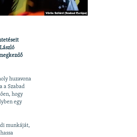
tetéseit
 László
 megkezdő
omoly huzavona
a a Szabad
tően, hogy
elyben egy
di munkáját,
dhassa