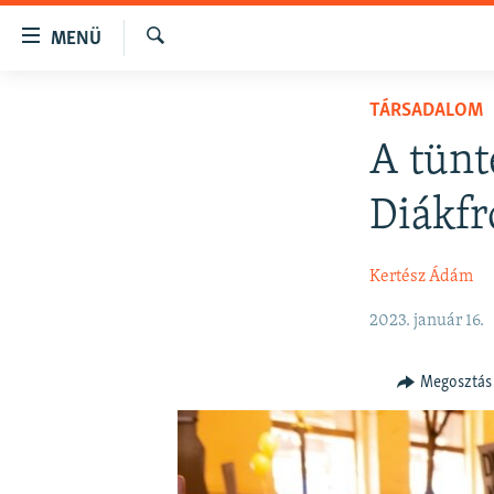
Akadálymentes
MENÜ
mód
Keresés
Ugrás
NAPIRENDEN
TÁRSADALOM
a
AKTUÁLIS
fő
A tünt
oldalra
PODCASTOK
Ugrás
Diákfr
VIDEÓK
a
tartalomjegyzékre
ELEMZŐ
Kertész Ádám
Ugrás
NER15
a
2023. január 16.
keresésre
SZABADON
TÁRSADALOM
Megosztás
DEMOKRÁCIA
A PÉNZ NYOMÁBAN