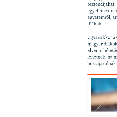
ösztöndíjakat.
egyetemek nem 
egyetemről, am
diákok.
Ugyanakkor azz
magyar diákoka
elvenni lehető
lehetnek, ha m
hozzájárulnak 