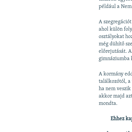
például a Nemz
A szegregációt
ahol külön fol
osztályokat ho
még dühítő sze
előrejutását. 
gimnáziumba ke
A kormány eddi
találkozótól, 
ha nem veszik 
akkor majd azt
mondta.
Ehhez ka