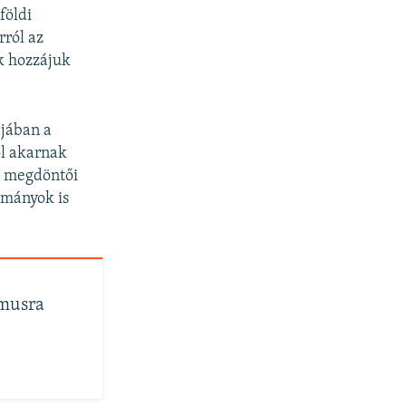
földi
rról az
k hozzájuk
ájában a
ól akarnak
ni megdöntői
lmányok is
smusra