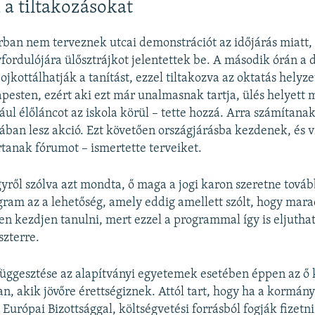
 a tiltakozásokat
ban nem terveznek utcai demonstrációt az időjárás miatt, 
vfordulójára ülősztrájkot jelentettek be. A második órán a 
ojkottálhatják a tanítást, ezzel tiltakozva az oktatás helyze
pesten, ezért aki ezt már unalmasnak tartja, ülés helyett m
ául élőláncot az iskola körül – tette hozzá. Arra számítana
lában lesz akció. Ezt követően országjárásba kezdenek, és v
tanak fórumot – ismertette terveiket.
ről szólva azt mondta, ő maga a jogi karon szeretne továb
am az a lehetőség, amely eddig amellett szólt, hogy marad
n kezdjen tanulni, mert ezzel a programmal így is eljuthat
zterre.
üggesztése az alapítványi egyetemek esetében éppen az ő 
ban, akik jövőre érettségiznek. Attól tart, hogy ha a kormán
Európai Bizottsággal, költségvetési forrásból fogják fizetni