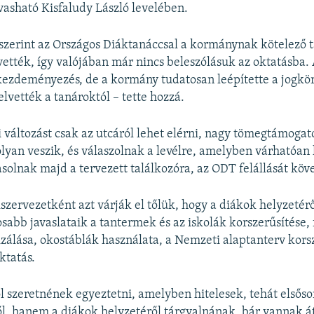
lvasható Kisfaludy László levelében.
 szerint az Országos Diáktanáccsal a kormánynak kötelező t
vették, így valójában már nincs beleszólásuk az oktatásba
kezdeményezés, de a kormány tudatosan leépítette a jogkör
 elvették a tanároktól – tette hozzá.
i változást csak az utcáról lehet elérni, nagy tömegtámogato
lyan veszik, és válaszolnak a levélre, amelyben várhatóan
asolnak majd a tervezett találkozóra, az ODT felállását kö
kszervezetként azt várják el tőlük, hogy a diákok helyzetér
sabb javaslataik a tantermek és az iskolák korszerűsítése, f
lizálása, okostáblák használata, a Nemzeti alaptanterv kors
ktatás.
 szeretnének egyeztetni, amelyben hitelesek, tehát elsős
l, hanem a diákok helyzetéről tárgyalnának, bár vannak át