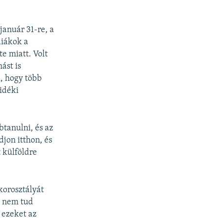
január 31-re, a
diákok a
te miatt. Volt
ást is
k, hogy több
idéki
btanulni, és az
jon itthon, és
 külföldre
korosztályát
y nem tud
 ezeket az