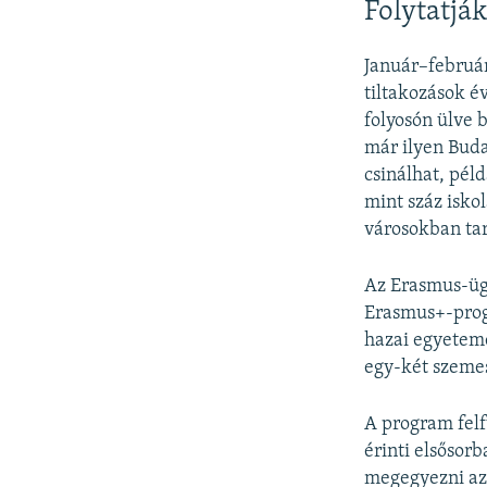
Folytatják
Január–február
tiltakozások é
folyosón ülve b
már ilyen Buda
csinálhat, péld
mint száz isko
városokban tar
Az Erasmus-ügy
Erasmus+-progr
hazai egyeteme
egy-két szemes
A program felf
érinti elsősor
megegyezni az 