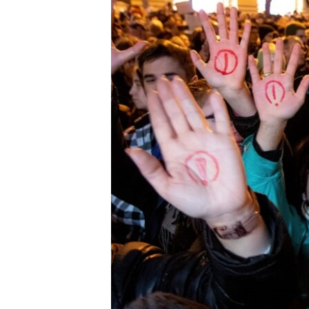
EURÓPAI UNIÓ
VILÁG
KLÍMAVÁLTOZÁS
A MÚLT TANULSÁGAI