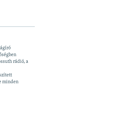
ágíró
tőségben
ssuth rádió, a
zített
te minden