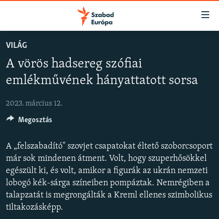
Akadálymentes
mód
Ugrás
VILÁG
a
NAPIRENDEN
A vörös hadsereg szófiai
fő
AKTUÁLIS
oldalra
emlékművének hányattatott sorsa
FELIRATKOZÁS
PODCASTOK
Ugrás
a
2023. március 12.
VIDEÓK
tartalomjegyzékre
Spotify
Megosztás
ELEMZŐ
Ugrás
a
NER15
A „felszabadító" szovjet csapatokat éltető szoborcsoport
Feliratkozás
keresésre
SZABADON
már sok mindenen átment. Volt, hogy szuperhősökkel
egészült ki, és volt, amikor a figurák az ukrán nemzeti
TÁRSADALOM
lobogó kék-sárga színeiben pompáztak. Nemrégiben a
DEMOKRÁCIA
talapzatát is megrongálták a Kreml ellenes szimbolikus
tiltakozásképp.
A PÉNZ NYOMÁBAN