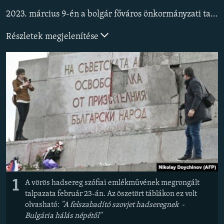
EURÓPAI UNIÓ
2023. március 9-én a
bolgár főváros önkormányzati tanácsa
VILÁG
Részletek megjelenítése
KLÍMAVÁLTOZÁS
A MÚLT TANULSÁGAI
KÖVESSEN MINKET!
Valamennyi RFE/RL weboldal
1
A vörös hadsereg szófiai emlékművének megrongált
talpazata február 23-án. Az öszetört táblákon ez volt
olvasható:
"A felszabadító szovjet hadseregnek -
Bulgária hálás népétől"