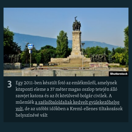
3
Egy 2011-ben készült fotó az emlékműről, amelynek
központi eleme a 37 méter magas oszlop tetején álló
szovjet katona és az őt körülvevő bolgár civilek. A
műemlék
a szélsőbaloldaliak kedvelt gyülekezőhelye
volt,
de az utóbbi időkben a Kreml-ellenes tiltakozások
helyszínévé vált