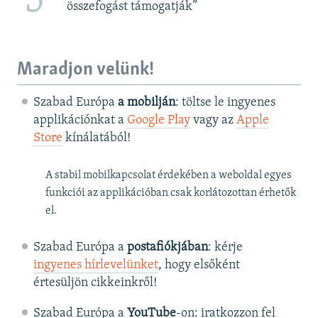
5
összefogást támogatják”
Maradjon velünk!
Szabad Európa
a mobilján
: töltse le ingyenes
applikációnkat a
Google Play
vagy az
Apple
Store
kínálatából!
A stabil mobilkapcsolat érdekében a weboldal egyes
funkciói az applikációban csak korlátozottan érhetők
el.
Szabad Európa a
postafiókjában
: kérje
ingyenes hírlevelünket
, hogy elsőként
értesüljön cikkeinkről!
Szabad Európa a
YouTube
-on: iratkozzon fel