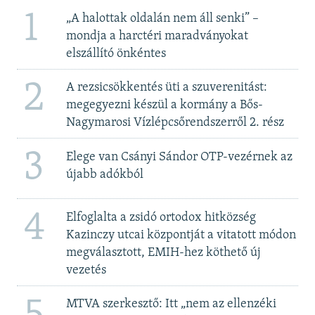
1
„A halottak oldalán nem áll senki” –
mondja a harctéri maradványokat
elszállító önkéntes
2
A rezsicsökkentés üti a szuverenitást:
megegyezni készül a kormány a Bős-
Nagymarosi Vízlépcsőrendszerről 2. rész
3
Elege van Csányi Sándor OTP-vezérnek az
újabb adókból
4
Elfoglalta a zsidó ortodox hitközség
Kazinczy utcai központját a vitatott módon
megválasztott, EMIH-hez köthető új
vezetés
MTVA szerkesztő: Itt „nem az ellenzéki